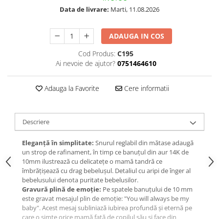
Data de livrare:
Marti, 11.08.2026
ADAUGA IN COS
Cod Produs:
C195
Ai nevoie de ajutor?
0751464610
Adauga la Favorite
Cere informatii
Descriere
Eleganță în simplitate:
Snurul reglabil din mătase adaugă
un strop de rafinament, în timp ce banuțul din aur 14K de
10mm ilustrează cu delicatețe o mamă tandră ce
îmbrățișează cu drag bebelușul. Detaliul cu aripi de înger al
bebelusului denota puritate bebelusilor.
Gravură plină de emoție:
Pe spatele banuțului de 10 mm
este gravat mesajul plin de emoție: "You will always be my
baby". Acest mesaj subliniază iubirea profundă și eternă pe
care o simte orice mamă față de copilul său și face din