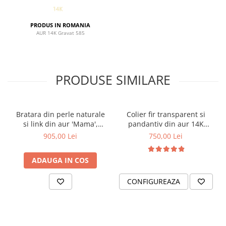
PRODUS IN ROMANIA
AUR 14K Gravat 585
PRODUSE SIMILARE
Bratara din perle naturale
Colier fir transparent si
si link din aur 'Mama',
pandantiv din aur 14K
bilute aur 2.5 mm
'Mama si copiii'
905,00 Lei
750,00 Lei
ADAUGA IN COS
CONFIGUREAZA