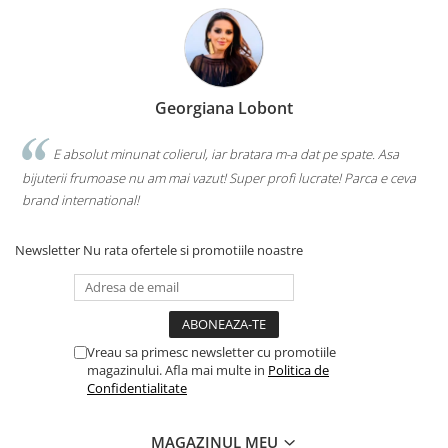
Georgiana Lobont
E absolut minunat colierul, iar bratara m-a dat pe spate. Asa
bijuterii frumoase nu am mai vazut! Super profi lucrate! Parca e ceva
brand international!
Newsletter
Nu rata ofertele si promotiile noastre
Vreau sa primesc newsletter cu promotiile
magazinului. Afla mai multe in
Politica de
Confidentialitate
MAGAZINUL MEU