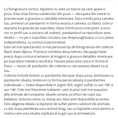
Cadouri Baieti
Cercei din aur
Bijuterii Profesii
Cadouri pentru Absolvire
La fotogravura contur, bijuteria nu este un banut pe care apare o
Bijuterii Pasiuni & Hobby
poza. Este chiar forma subiectului din poza — decupata din metal cu
Cadou Educatoare / Invatatoare /
precizie laser si gravata cu detaliile interioare. Daca trimiti poza cainelui
Profesoare
Bijuterii Tematice Sport
tau, primesti un pandantiv in forma exacta a cainelui, cu blana, ochii si
expresia lui gravate pe suprafata. Daca trimiti poza unei pisici, a unui
Cadouri Cupluri
Bijuterii cu mesaj Motivational
om in profil sau a oricarui alt subiect, pandantivul va reproduce acea
silueta — nu pe o suprafata circulara sau dreptunghiulara, ci ca o piesa
Bijuterii personalizate cu poza
independenta, cu conturul personalizat.
Este cel mai spectaculos si mai personal tip de fotogravura din colectia
Black Swan Bijoux. Procesul combina doua tehnici: decupajul laser
precis dupa conturul exterior al imaginii si gravura detaliilor interioare
pe suprafata metalica rezultata. Fiecare piesa este unica in forma ei
fizica — niciun alt pandantiv din colectie nu are aceeasi silueta ca al
tau.
Colectia include bratari cu pandantiv decupat dupa poza, lantisoare cu
pandantiv silueta, brelocuri cu forma personalizata si pandantive
individuale — toate disponibile in argint 925, argint suflat cu aur 18K si
aur 14K. Cele mai frecvente subiecte: caini si pisici (cel mai popular),
alte animale de companie, siluete umane, profiluri de copii sau
bebelusi. Gravura verso cu mesaj sau data este disponibila la cerere.
Este alegerea ideala ca bijuterie de suflet pentru iubitorii de animale,
ca dar dupa pierderea unui animal drag, sau ca bijuterie unica pentru o
mama care vrea silueta copilului ei la gat sau la incheietura.