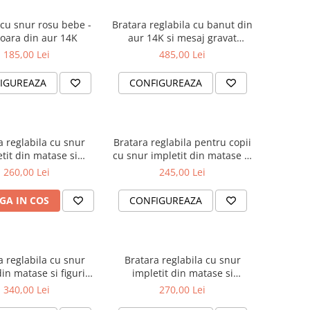
 cu snur rosu bebe -
Bratara reglabila cu banut din
ioara din aur 14K
aur 14K si mesaj gravat
personalizat "Nasii te iubesc"
185,00 Lei
485,00 Lei
IGUREAZA
CONFIGUREAZA
a reglabila cu snur
Bratara reglabila pentru copii
tit din matase si
cu snur impletit din matase si
ara din aur 14k cu
inimioara din aur 14K cu
260,00 Lei
245,00 Lei
ngeras gravat
mesaj gravat
GA IN COS
CONFIGUREAZA
a reglabila cu snur
Bratara reglabila cu snur
din matase si figurina
impletit din matase si
se bebe si inimioara
cruciulita din aur 14K
340,00 Lei
270,00 Lei
din aur 14K