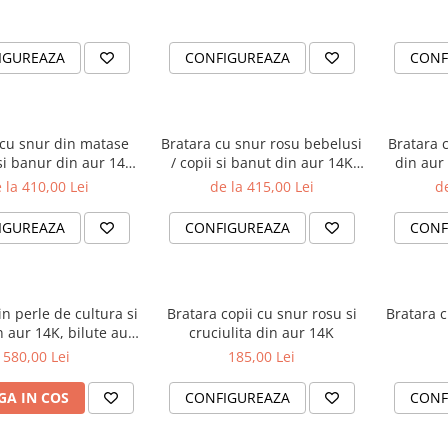
IGUREAZA
CONFIGUREAZA
CONF
 cu snur din matase
Bratara cu snur rosu bebelusi
Bratara 
si banur din aur 14K
/ copii si banut din aur 14K
din aur 
vat fata-verso
'Esti minunea noastra'
minune
 la 410,00 Lei
de la 415,00 Lei
de
be
IGUREAZA
CONFIGUREAZA
CONF
in perle de cultura si
Bratara copii cu snur rosu si
Bratara c
 aur 14K, bilute aur
cruciulita din aur 14K
 - Gravat 'Mosică
580,00 Lei
185,00 Lei
Iubită'
A IN COS
CONFIGUREAZA
CONF