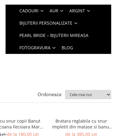
CADOURI
AUR
ARGINT
BIJUTERII PERSONALIZATE
PEARL BRIDE – BIJUTERII MIREASA
FOTOGRAVURA
BLOG
Ordoneaza:
 cu snur copii Banut
Bratara reglabila cu snur
coana Fecioara Maria
impletit din matase si banut
Maica Domnului
din aur 14K - Ingeras gravat
 Lei
de la 180,00 Lei
de la 385,00 Lei