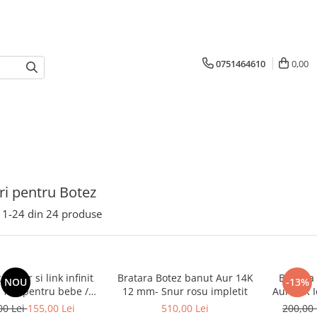
0751464610
0,00
i pentru Botez
1-
24
din
24
produse
u snur si link infinit
Bratara Botez banut Aur 14K
Bratara
NOU
-13%
 14K pentru bebe /
12 mm- Snur rosu impletit
Aur 14K I
scut - Cadou Botez
/ 
00 Lei
155,00 Lei
510,00 Lei
200,00