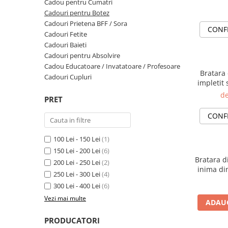
Cadouri Baieti
Cadou pentru Cumatri
Cercei din aur
Bijuterii Profesii
Cadouri pentru Botez
Cadouri pentru Absolvire
Cadouri Prietena BFF / Sora
Bijuterii Pasiuni & Hobby
CONF
Cadou Educatoare / Invatatoare /
Cadouri Fetite
Profesoare
Bijuterii Tematice Sport
Cadouri Baieti
Cadouri pentru Absolvire
Cadouri Cupluri
Bijuterii cu mesaj Motivational
Cadou Educatoare / Invatatoare / Profesoare
Bratara
Bijuterii personalizate cu poza
Cadouri Cupluri
impletit 
gra
de
PRET
CONF
100 Lei - 150 Lei
(1)
150 Lei - 200 Lei
(6)
Bratara d
200 Lei - 250 Lei
(2)
inima din
250 Lei - 300 Lei
(4)
2.5 mm
300 Lei - 400 Lei
(6)
Vezi mai multe
ADAUG
PRODUCATORI