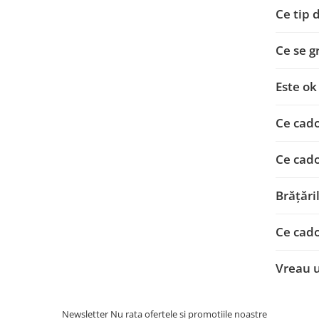
Ce tip 
Ce se g
Este ok
Ce cado
Ce cado
Brățări
Ce cad
Vreau u
Newsletter
Nu rata ofertele si promotiile noastre