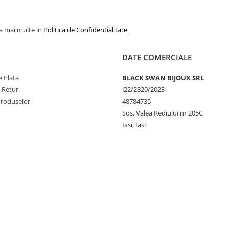
la mai multe in
Politica de Confidentialitate
DATE COMERCIALE
 Plata
BLACK SWAN BIJOUX SRL
e Retur
J22/2820/2023
Produselor
48784735
Sos. Valea Rediului nr 205C
Iasi, Iasi