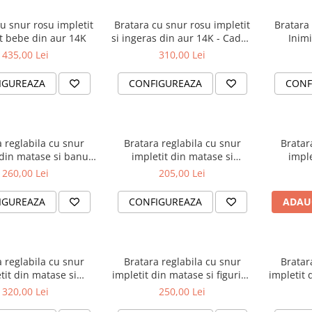
u snur rosu impletit
Bratara cu snur rosu impletit
Bratara
t bebe din aur 14K
si ingeras din aur 14K - Cadou
Inim
pentru botez
435,00 Lei
310,00 Lei
IGUREAZA
CONFIGUREAZA
CONF
 reglabila cu snur
Bratara reglabila cu snur
Bratar
 din matase si banut
impletit din matase si
imple
14K - Ingeras gravat
cruciulita din aur 14K
inimio
260,00 Lei
205,00 Lei
i
IGUREAZA
CONFIGUREAZA
ADAU
 reglabila cu snur
Bratara reglabila cu snur
Bratar
tit din matase si
impletit din matase si figurina
impletit 
a cu picioruse bebe
picioruse bebe din aur 14K
picioru
320,00 Lei
250,00 Lei
din aur 14K