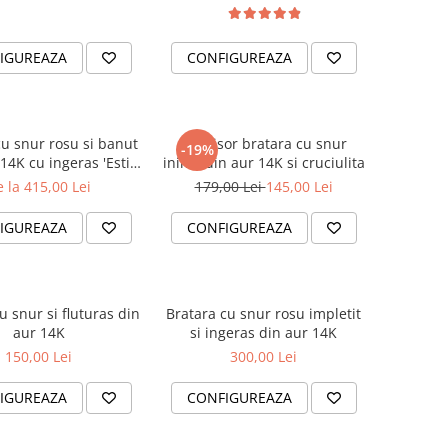
IGUREAZA
CONFIGUREAZA
cu snur rosu si banut
Martisor bratara cu snur
-19%
14K cu ingeras 'Esti
inima din aur 14K si cruciulita
a noastra' pentru
 la 415,00 Lei
179,00 Lei
145,00 Lei
belusi / copii
IGUREAZA
CONFIGUREAZA
u snur si fluturas din
Bratara cu snur rosu impletit
aur 14K
si ingeras din aur 14K
150,00 Lei
300,00 Lei
IGUREAZA
CONFIGUREAZA