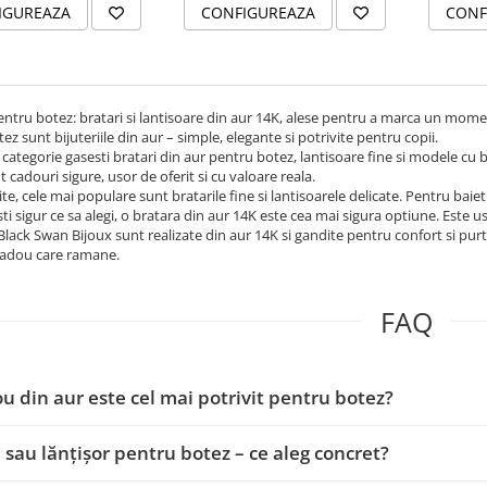
IGUREAZA
CONFIGUREAZA
CONF
ntru botez: bratari si lantisoare din aur 14K, alese pentru a marca un mome
ez sunt bijuteriile din aur – simple, elegante si potrivite pentru copii.
 categorie gasesti bratari din aur pentru botez, lantisoare fine si modele cu b
t cadouri sigure, usor de oferit si cu valoare reala.
te, cele mai populare sunt bratarile fine si lantisoarele delicate. Pentru baieti
ti sigur ce sa alegi, o bratara din aur 14K este cea mai sigura optiune. Este 
 Black Swan Bijoux sunt realizate din aur 14K si gandite pentru confort si purta
cadou care ramane.
FAQ
u din aur este cel mai potrivit pentru botez?
 sau lănțișor pentru botez – ce aleg concret?