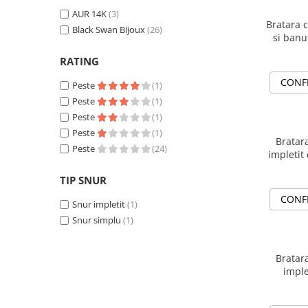
AUR 14K
(3)
Bratara c
Black Swan Bijoux
(26)
si banu
RATING
CONF
Peste
(1)
Peste
(1)
Peste
(1)
Peste
(1)
Bratara
Peste
(24)
impletit
din aur 
TIP SNUR
CONF
Snur impletit
(1)
Snur simplu
(1)
Bratara
imple
inimioar