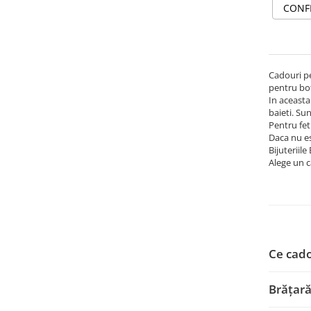
CONF
Cadouri pe
pentru bot
In aceasta
baieti. Sun
Pentru feti
Daca nu es
Bijuteriile
Alege un 
Ce cado
Brățară