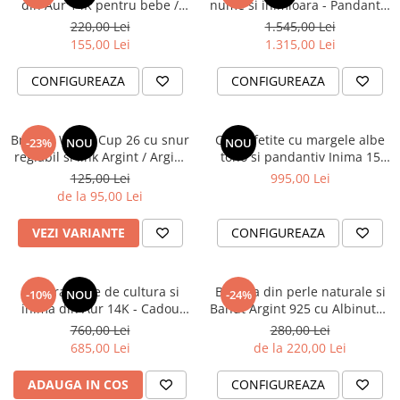
din Aur 14K pentru bebe /
nume si inimioara - Pandantiv
nou nascut - Cadou Botez
aur decupat nume
220,00 Lei
1.545,00 Lei
155,00 Lei
1.315,00 Lei
CONFIGUREAZA
CONFIGUREAZA
Bratara World Cup 26 cu snur
Colier fetite cu margele albe
-23%
NOU
NOU
reglabil si link Argint / Argint
toho si pandantiv Inima 15
placat cu aur 18K - Cupa
mm din Aur 14K cu
125,00 Lei
995,00 Lei
Mondiala 2026
fotogravura - Cadou premium
de la 95,00 Lei
fetite
VEZI VARIANTE
CONFIGUREAZA
Bratara perle de cultura si
Bratara din perle naturale si
-10%
NOU
-24%
inima din Aur 14K - Cadou
Banut Argint 925 cu Albinuta -
Educatoare / Invatatoare /
Cadou personalizat Domana
760,00 Lei
280,00 Lei
Profesoara
Educatoare
685,00 Lei
de la 220,00 Lei
ADAUGA IN COS
CONFIGUREAZA