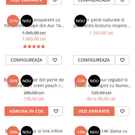
Lantisor fir transparent cu
Colier perle naturale si
-21%
NOU
NOU
Pandantive Copii din Aur 14K
pandantiv bisturiu inspired
Fetita & Baietel — Gravura cu
Aur 14K
1.345,00 Lei
1.350,00 Lei
Numele Copiilor
1.065,00 Lei
CONFIGUREAZA
CONFIGUREAZA
Bratara de picior din perle de
Bratara cu snur reglabil si
-30%
NOU
-23%
NOU
cultura alb / crem-peach /
banut din Argint cu Nume
negre si steluta de mare
Gravat - Argint / Argint placat
280,00 Lei
125,00 Lei
Argint / Argint placatu cu Aur
cu Aur 18K
195,00 Lei
de la 95,00 Lei
18K
ADAUGA IN COS
VEZI VARIANTE
Bratara cu snur si link infinit
Lant din Aur 14K dama cu
-30%
NOU
-15%
NOU