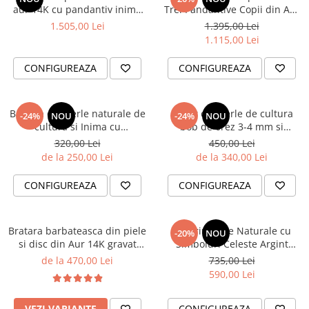
Cadouri Baieti
aur 14K cu pandantiv inima
Trei Pandantive Copii din Aur
Cercei din aur
Bijuterii Profesii
Cadouri pentru Absolvire
personalizat cu fotografie /
14K Fetite / Baietei - Gravura
1.505,00 Lei
1.395,00 Lei
Bijuterii Pasiuni & Hobby
Fotogravura
cu Numele Copiilor
1.115,00 Lei
Cadou Educatoare / Invatatoare /
Profesoare
Bijuterii Tematice Sport
CONFIGUREAZA
CONFIGUREAZA
Cadouri Cupluri
Bijuterii cu mesaj Motivational
Bijuterii personalizate cu poza
Bratara din perle naturale de
Colier din perle de cultura
-24%
NOU
-24%
NOU
cultura si Inima cu
bob de orez 3-4 mm si
Fotogravura 18 mm din Argint
pandantiv inima gravat
320,00 Lei
450,00 Lei
placat cu Aur 18K
'Familia' 13mm din Argint
de la 250,00 Lei
de la 340,00 Lei
placat cu Aur 18K
CONFIGUREAZA
CONFIGUREAZA
Bratara barbateasca din piele
Rozariu Perle Naturale cu
-20%
NOU
si disc din Aur 14K gravat
Simboluri Celeste Argint
"Nihil sine Deo" / "Nimic fara
Placat cu Aur 18K
de la 470,00 Lei
735,00 Lei
Dumnezeu" Reglabila
590,00 Lei
VEZI VARIANTE
CONFIGUREAZA