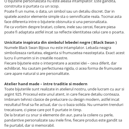
O bijuterie personalizata nu este aleasa intamplator. Este gandita,
construita si purtata cu un scop.
Poate fi un nume, o data, un simbol sau un detaliu discret. Dar in
spatele acestor elemente simple sta o semnificatie reala. Tocmai asta
face diferenta intre o bijuterie obisnuita si una personalizata.
Fie ca vorbim despre bratari, coliere, inele sau cercei, fiecare piesa
poate fi adaptata astfel incat sa reflecte identitatea celui care o poarta.
Unicitate inspirata din simbolul lebedei negre ( Black Swan )
Numele Black Swan Bijoux nu este intamplator. Lebada neagra
simbolizeaza raritatea, eleganta si frumusetea neasteptata. Exact acest
lucru il urmarim si in creatiile noastre.
Fiecare bijuterie este o interpretare a acestei idei – ceva diferit, dar
echilibrat. Nu cautam perfectiunea rigida, ci acea forma de frumusete
care apare natural si are personalitate.
Atelier hand made – intre traditie si modern
Toate bijuteriile sunt realizate in atelierul nostru, unde lucram cu aur si
argint 925. Procesul este unul atent, in care fiecare detaliu conteaza.
Imbinam tehnici clasice de prelucrare cu design modern, astfel incat
rezultatul final sa fie actual, dar cu o baza solida. Nu urmarim trenduri
trecatoare, ci piese care pot fi purtate in timp.
De la bratari cu snur si elemente din aur, pana la coliere cu perle,
pandantive personalizate sau inele fine, fiecare produs este gandit sa
fie purtabil, dar si memorabil.