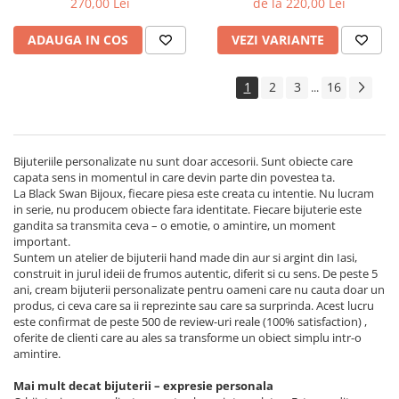
270,00 Lei
de la 220,00 Lei
ADAUGA IN COS
VEZI VARIANTE
1
2
3
16
...
Bijuteriile personalizate nu sunt doar accesorii. Sunt obiecte care
capata sens in momentul in care devin parte din povestea ta.
La Black Swan Bijoux, fiecare piesa este creata cu intentie. Nu lucram
in serie, nu producem obiecte fara identitate. Fiecare bijuterie este
gandita sa transmita ceva – o emotie, o amintire, un moment
important.
Suntem un atelier de bijuterii hand made din aur si argint din Iasi,
construit in jurul ideii de frumos autentic, diferit si cu sens. De peste 5
ani, cream bijuterii personalizate pentru oameni care nu cauta doar un
produs, ci ceva care sa ii reprezinte sau care sa surprinda. Acest lucru
este confirmat de peste 500 de review-uri reale (100% satisfaction) ,
oferite de clienti care au ales sa transforme un obiect simplu intr-o
amintire.
Mai mult decat bijuterii – expresie personala