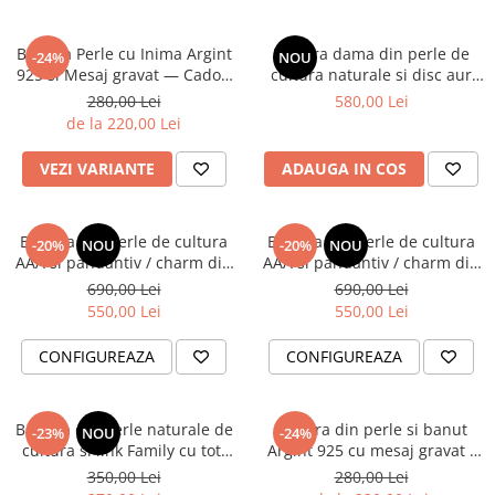
Bratara Perle cu Inima Argint
Bratara dama din perle de
-24%
NOU
925 si Mesaj gravat — Cadou
cultura naturale si disc aur
Educatoare / Invatatoare /
14K 'Zambeste, Iubeste,
280,00 Lei
580,00 Lei
Profesoara
Traieste' - Snur matase
de la 220,00 Lei
reglabil
VEZI VARIANTE
ADAUGA IN COS
Bratara din perle de cultura
Bratara din perle de cultura
-20%
NOU
-20%
NOU
AAA si pandantiv / charm din
AAA si pandantiv / charm din
Aur 14K stea
Aur 14K inima
690,00 Lei
690,00 Lei
550,00 Lei
550,00 Lei
CONFIGUREAZA
CONFIGUREAZA
Bratara din perle naturale de
Bratara din perle si banut
-23%
NOU
-24%
cultura si link Family cu toti
Argint 925 cu mesaj gravat -
membrii familiei din Argint
Cadou pentru Invatatoare /
350,00 Lei
280,00 Lei
925 suflat cu Aur 18K
Profesoare