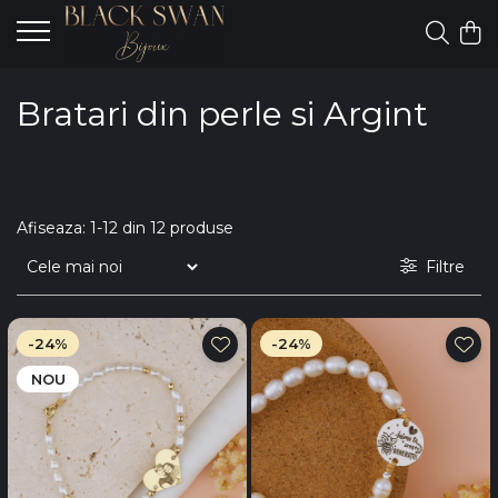
Bratari din perle si Argint
Afiseaza:
1-
12
din
12
produse
Filtre
-24%
-24%
NOU