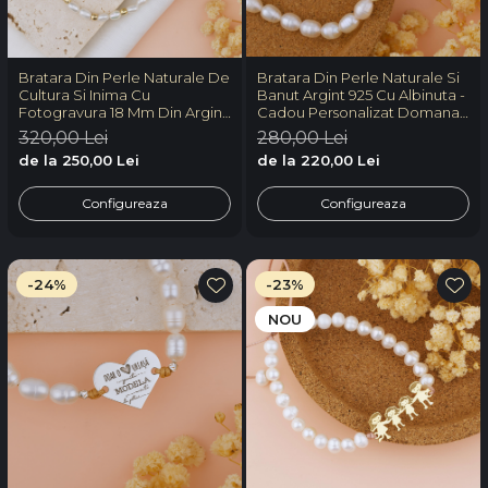
Bratara Din Perle Naturale De
Bratara Din Perle Naturale Si
Cultura Si Inima Cu
Banut Argint 925 Cu Albinuta -
Fotogravura 18 Mm Din Argint
Cadou Personalizat Domana
Placat Cu Aur 18K
Educatoare
320,00 Lei
280,00 Lei
de la 250,00 Lei
de la 220,00 Lei
Configureaza
Configureaza
-24%
-23%
NOU