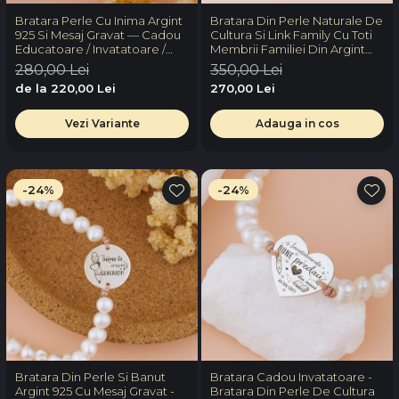
Bratara Perle Cu Inima Argint
Bratara Din Perle Naturale De
925 Si Mesaj Gravat — Cadou
Cultura Si Link Family Cu Toti
Educatoare / Invatatoare /
Membrii Familiei Din Argint
Profesoara
925 Suflat Cu Aur 18K
280,00 Lei
350,00 Lei
de la 220,00 Lei
270,00 Lei
Vezi Variante
Adauga in cos
-24%
-24%
Bratara Din Perle Si Banut
Bratara Cadou Invatatoare -
Argint 925 Cu Mesaj Gravat -
Bratara Din Perle De Cultura