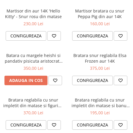
Martisor din aur 14K 'Hello
Martisor bratara cu snur
Kitty' - Snur rosu din matase
Peppa Pig din aur 14K
230,00 Lei
160,00 Lei
CONFIGUREAZA
CONFIGUREAZA
Batara cu margele heishi si
Bratara snur reglabila Elsa
pandativ pisicuta aristocrata
Frozen aur 14K
din aur galben 14K
350,00 Lei
375,00 Lei
ADAUGA IN COS
CONFIGUREAZA
Bratara reglabila cu snur
Bratara reglabila cu snur
impletit din matase si figurina
impletit din matase si banut
ursulet din aur 14K
din aur 14K - Albinuta gravat
370,00 Lei
195,00 Lei
CONFIGUREAZA
CONFIGUREAZA