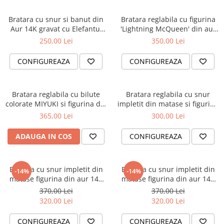
Bratara cu snur si banut din
Bratara reglabila cu figurina
Aur 14K gravat cu Elefantul
'Lightning McQueen' din aur
Dumbo
14K si bilute din aur 2.5 mm
250,00 Lei
350,00 Lei
CONFIGUREAZA
CONFIGUREAZA
Bratara reglabila cu bilute
Bratara reglabila cu snur
colorate MIYUKI si figurina din
impletit din matase si figurina
aur 14K ELSA
din aur 14K Spider-Man
365,00 Lei
300,00 Lei
ADAUGA IN COS
CONFIGUREAZA
Bratara cu snur impletit din
Bratara cu snur impletit din
-14%
-14%
matase figurina din aur 14K
matase figurina din aur 14K
Mickey Mouse
Minnie Mouse
370,00 Lei
370,00 Lei
320,00 Lei
320,00 Lei
CONFIGUREAZA
CONFIGUREAZA