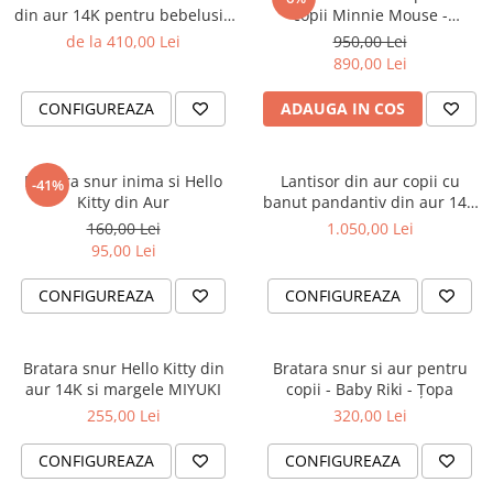
Cadouri Baieti
din aur 14K pentru bebelusi /
copii Minnie Mouse -
Cercei din aur
Bijuterii Profesii
Cadouri pentru Absolvire
copii
Inchidere cu filet
de la 410,00 Lei
950,00 Lei
Bijuterii Pasiuni & Hobby
890,00 Lei
Cadou Educatoare / Invatatoare /
Profesoare
Bijuterii Tematice Sport
CONFIGUREAZA
ADAUGA IN COS
Cadouri Cupluri
Bijuterii cu mesaj Motivational
Bijuterii personalizate cu poza
Bratara snur inima si Hello
Lantisor din aur copii cu
-41%
Kitty din Aur
banut pandantiv din aur 14K
gravat
160,00 Lei
1.050,00 Lei
95,00 Lei
CONFIGUREAZA
CONFIGUREAZA
Bratara snur Hello Kitty din
Bratara snur si aur pentru
aur 14K si margele MIYUKI
copii - Baby Riki - Țopa
255,00 Lei
320,00 Lei
CONFIGUREAZA
CONFIGUREAZA