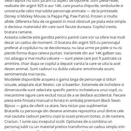
Swan Bijoux nu sunt jucarii cu aspect de bijuterie. Sunt piese reale,
realizate din argint 925 si aur 14K, care poarta chipurile, simbolurile si
universurile celor mai iubite personaje animate — de la printesele
Disney si Mickey Mouse, la Peppa Pig, Paw Patrol, Frozen si multe
altele. Diferenta fata de ce gasesti in mod obisnuit pe piata este simpla
si decisiva: materialul din care sunt facute dureaza. Copilul creste,
bratara ramane.
Aceasta colectie este gandita pentru parinti care vor sa ofere mai mult
decat un cadou de moment. O bratara din argint 925 cu personajul
preferat al copilului nu se decoloreaza, nu lasa urme pe piele si nu isi
pierde forma dupa cateva purtari. Variantele din aur 14K galben sau
roz adauga si mai multa valoare — sunt piese care pot fi pastrate ca
amintire, chiar dupa ce copilul a depasit varsta la care se uita la acel
desen animat. Sunt cadouri cu dubla valoare: emotionala acum,
sentimentala mai tarziu.
Modelele disponibile acopera o gama larga de personaje si stiluri
vizuale, adaptate atat fetelor, cat si baietilor. Sistemele de inchidere si
dimensiunile sunt selectate specific pentru incheietura unui copil, cu
mecanisme sigure care exclud riscul de a se desface accidental. Fiecare
piesa este finisata manual si livrata in ambalaj premium Black Swan
Bijoux — gata de oferit ca atare, fara niciun pas suplimentar.
Bratarile cu personaje din desene animate reprezinta unul dintre cele
mai cautate cadouri pentru copii la ocazii precum botez, zi de nastere,
Craciun, 1 iunie sau inceputul scolii. Optiunea de a combina un
personaj iubit cu un material pretios transforma un cadou simplu intr-