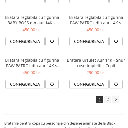
Bratara reglabila cu figurina
Bratara reglabila cu figurina
BABY BOSS din aur 14K si
PAW PATROL din aur 14K si
bilute din aur 2.5 mm
bilute din aur 2.5 mm
450,00 Lei
450,00 Lei
CONFIGUREAZA
CONFIGUREAZA
Bratara reglabila cu figurina
Bratara ursulet Aur 14K - Snur
PAW PATROL din aur 14K si
rosu impletit - Copii
bilute din aur 2.5 mm
450,00 Lei
290,00 Lei
CONFIGUREAZA
CONFIGUREAZA
1
2
Bratarile pentru copii cu personaje din desene animate de la Black