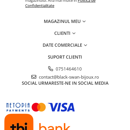
Cadouri Baieti
magazinului. Afla mai multe in
Politica de
Confidentialitate
Cercei din aur
Bijuterii Profesii
Cadouri pentru Absolvire
Bijuterii Pasiuni & Hobby
Cadou Educatoare / Invatatoare /
MAGAZINUL MEU
Profesoare
Bijuterii Tematice Sport
Cadouri Cupluri
Bijuterii cu mesaj Motivational
CLIENTI
Bijuterii personalizate cu poza
DATE COMERCIALE
SUPORT CLIENTI
0751464610
contact@black-swan-bijoux.ro
SOCIAL
URMARESTE-NE IN SOCIAL MEDIA