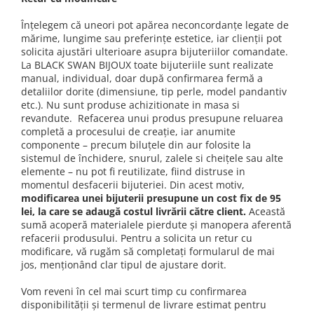
Înțelegem că uneori pot apărea neconcordanțe legate de
mărime, lungime sau preferințe estetice, iar clienții pot
solicita ajustări ulterioare asupra bijuteriilor comandate.
La BLACK SWAN BIJOUX toate bijuteriile sunt realizate
manual, individual, doar după confirmarea fermă a
detaliilor dorite (dimensiune, tip perle, model pandantiv
etc.). Nu sunt produse achizitionate in masa si
revandute. Refacerea unui produs presupune reluarea
completă a procesului de creație, iar anumite
componente – precum biluțele din aur folosite la
sistemul de închidere, snurul, zalele si cheițele sau alte
elemente – nu pot fi reutilizate, fiind distruse in
momentul desfacerii bijuteriei. Din acest motiv,
modificarea unei bijuterii presupune un cost fix de 95
lei, la care se adaugă costul livrării către client.
Această
sumă acoperă materialele pierdute și manopera aferentă
refacerii produsului. Pentru a solicita un retur cu
modificare, vă rugăm să completați formularul de mai
jos, menționând clar tipul de ajustare dorit.
Vom reveni în cel mai scurt timp cu confirmarea
disponibilității și termenul de livrare estimat pentru