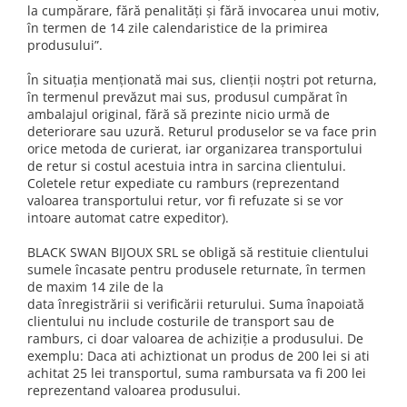
Cadouri Baieti
la cumpărare, fără penalități și fără invocarea unui motiv,
Cercei din aur
Bijuterii Profesii
în termen de 14 zile calendaristice de la primirea
Cadouri pentru Absolvire
produsului”.
Bijuterii Pasiuni & Hobby
Cadou Educatoare / Invatatoare /
Profesoare
Bijuterii Tematice Sport
În situația menționată mai sus, clienții noștri pot returna,
în termenul prevăzut mai sus, produsul cumpărat în
Cadouri Cupluri
Bijuterii cu mesaj Motivational
ambalajul original, fără să prezinte nicio urmă de
Bijuterii personalizate cu poza
deteriorare sau uzură. Returul produselor se va face prin
orice metoda de curierat, iar organizarea transportului
de retur si costul acestuia intra in sarcina clientului.
Coletele retur expediate cu ramburs (reprezentand
valoarea transportului retur, vor fi refuzate si se vor
intoare automat catre expeditor).
BLACK SWAN BIJOUX SRL se obligă să restituie clientului
sumele încasate pentru produsele returnate, în termen
de maxim 14 zile de la
data înregistrării si verificării returului. Suma înapoiată
clientului nu include costurile de transport sau de
ramburs, ci doar valoarea de achiziție a produsului. De
exemplu: Daca ati achiztionat un produs de 200 lei si ati
achitat 25 lei transportul, suma rambursata va fi 200 lei
reprezentand valoarea produsului.