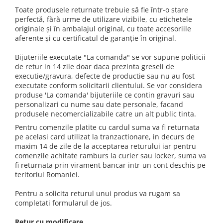
Toate produsele returnate trebuie să fie într-o stare
perfectă, fără urme de utilizare vizibile, cu etichetele
originale și în ambalajul original, cu toate accesoriile
aferente și cu certificatul de garanție în original.
Bijuteriile executate "La comanda" se vor supune politicii
de retur in 14 zile doar daca prezinta greseli de
executie/gravura, defecte de productie sau nu au fost
executate conform solicitarii clientului. Se vor considera
produse 'La comanda' bijuteriile ce contin gravuri sau
personalizari cu nume sau date personale, facand
produsele necomercializabile catre un alt public tinta.
Pentru comenzile platite cu cardul suma va fi returnata
pe acelasi card utilizat la tranzactionare, in decurs de
maxim 14 de zile de la acceptarea returului iar pentru
comenzile achitate ramburs la curier sau locker, suma va
fi returnata prin virament bancar intr-un cont deschis pe
teritoriul Romaniei.
Pentru a solicita returul unui produs va rugam sa
completati formularul de jos.
Retur cu modificare