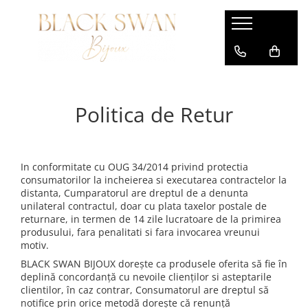
CADOURI
AUR
ARGINT
Bijuterii Personalizate
Fotogravura
Cadouri pentru Mama
Coliere din perle naturale cu aur
Coliere fir transparent Argint
Bijuterii Elegante cu Perle
Fotogravura SIMPLA
Cadouri pentru Tata
Bratari aur copii si bebelusi
Cercei Argint Personalizati
Bijuterii Personalizate cu Nume
Fotogravura CONTUR
Politica de Retur
Cadouri pentru Bunica
Pandantive aur
Bratari de picior Argint
Bijuterii cu Initiala Nume
Cadouri pentru Iubita / Sotie
Coliere margele colorate si aur
Bratari cu snur din Argint
Bijuterii Religioase cu HAR
Cadouri pentru Iubit / Sot
Choker negru cristal si aur
Bratari din perle si Argint
Bijuterii gravate cu amprenta
In conformitate cu OUG 34/2014 privind protectia
consumatorilor la incheierea si executarea contractelor la
Cadou pentru Matusa
Lantisoare din aur
Cercei Argint Copii si Bebelusi
Bijuterii copii - Personaje desene
distanta, Cumparatorul are dreptul de a denunta
animate
Cadouri pentru Nasi
Lantisoare fir transparent - Colier
Colier perle naturale cu argint
unilateral contractul, doar cu plata taxelor postale de
invizibil
Coliere colorate Copii
returnare, in termen de 14 zile lucratoare de la primirea
Cadouri pentru Botez
Bratari argint barbati
produsului, fara penalitati si fara invocarea vreunui
Bratari dama cu aur
Set bratari puzzle cadou
Cadou pentru Cumatri
Lantisoare Argint 925
motiv.
Bratari barbati cu aur
Bijuterii Mama si Bebe
BLACK SWAN BIJOUX dorește ca produsele oferita să fie în
Cadouri Prietena BFF / Sora
Pini Sacou Personalizati Argint
deplină concordanță cu nevoile clienților si asteptarile
Inele aur personalizate
Set bijuterii pentru El si Ea
Cadouri Fetite
clientilor, în caz contrar, Consumatorul are dreptul să
Cercei aur copii si bebelusi
Bijuterii cu membrii familiei
notifice prin orice metodă dorește că renunță