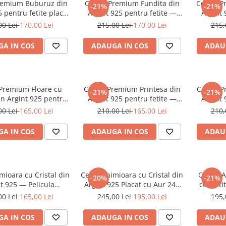
remium Buburuz din
Cercei Premium Fundita din
Cercei P
-21%
-21%
5 pentru fetite placat
Argint 925 pentru fetite —
Argint 
r 24K — Cheita cu
Cheita cu Protectie Silicon
Cheita 
00 Lei
170,00 Lei
215,00 Lei
170,00 Lei
215,
tie Silicon Ureche
Ureche
A IN COS
ADAUGA IN COS
ADAU
 Premium Floare cu
Cercei Premium Printesa din
Cercei P
-21%
-21%
din Argint 925 pentru
Argint 925 pentru fetite —
Argint 
 Cheita cu Protectie
Cheita cu Protectie Silicon
Cheita 
00 Lei
165,00 Lei
210,00 Lei
165,00 Lei
210,
ilicon Ureche
Ureche
A IN COS
ADAUGA IN COS
ADAU
imioara cu Cristal din
Cercei Inimioara cu Cristal din
Cercei 
-20%
-21%
 — Pelicula
Argint 925 Placat cu Aur 24K
cu torti
nticoroziune
— Pelicula Anticoroziune
Floric
00 Lei
165,00 Lei
245,00 Lei
195,00 Lei
195,
A
A IN COS
ADAUGA IN COS
ADAU