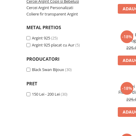
Cadouri Baieti
A
Cercei Argint Copii si Bebelusi
Cercei din aur
Bijuterii Profesii
Cercei Argint Personalizati
ADAUG
Cadouri pentru Absolvire
Coliere fir transparent Argint
Bijuterii Pasiuni & Hobby
Cadou Educatoare / Invatatoare /
Profesoare
Bijuterii Tematice Sport
METAL PRETIOS
Cadouri Cupluri
Bijuterii cu mesaj Motivational
Cercei
-18%
Argint 925
(25)
Inorog
Bijuterii personalizate cu poza
Argint 925 placat cu Aur
(5)
Cheita 
225,
PRODUCATORI
ADAUG
Black Swan Bijoux
(30)
PRET
Cercei
-18%
Floare d
150 Lei - 200 Lei
(30)
fetite —
225,
S
ADAUG