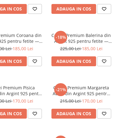
GA IN COS
ADAUGA IN COS
Premium Coroana din
Cercei Premium Balerina din
-18%
925 pentru fetite —
Argint 925 pentru fetite —
cu Protectie Silicon
Cheita cu Protectie Silicon
00 Lei
185,00 Lei
225,00 Lei
185,00 Lei
Ureche
Ureche
GA IN COS
ADAUGA IN COS
i Premium Pisica
Cercei Premium Margareta
-21%
din Argint 925 pentru
Aurie din Argint 925 pentru
 Cheita cu Protectie
fetite — Cheita cu Protectie
00 Lei
170,00 Lei
215,00 Lei
170,00 Lei
ilicon Ureche
Silicon Ureche
GA IN COS
ADAUGA IN COS