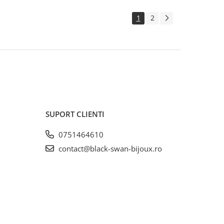
1
2
SUPORT CLIENTI
0751464610
contact@black-swan-bijoux.ro