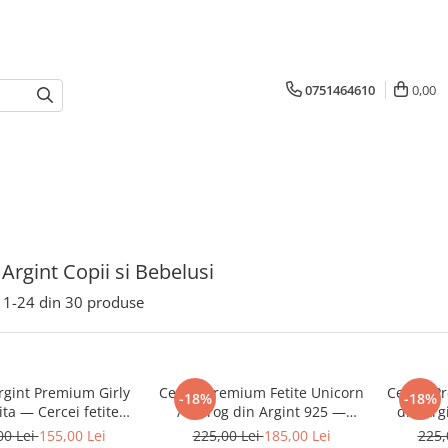
0751464610
0,00
 Argint Copii si Bebelusi
1-
24
din
30
produse
rgint Premium Girly
Cercei Premium Fetite Unicorn
Cercei P
-18%
-18%
ita — Cercei fetite
/ Inorog din Argint 925 —
din Arg
Printesa - Pelicula
Cheita cu Protectie Ureche
Pr
00 Lei
155,00 Lei
225,00 Lei
185,00 Lei
225,