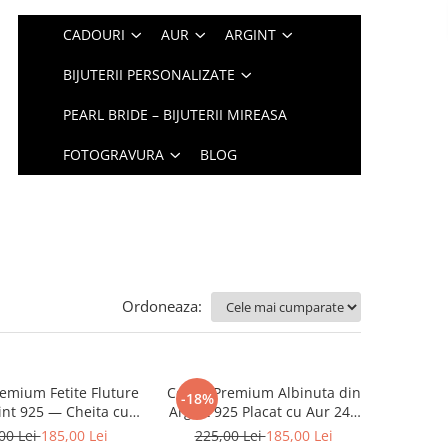
CADOURI
AUR
ARGINT
BIJUTERII PERSONALIZATE
PEARL BRIDE – BIJUTERII MIREASA
FOTOGRAVURA
BLOG
Ordoneaza:
remium Fetite Fluture
Cercei Premium Albinuta din
-18%
int 925 — Cheita cu
Argint 925 Placat cu Aur 24K
otectie Ureche
— Cheita cu Protectie Ureche
00 Lei
185,00 Lei
225,00 Lei
185,00 Lei