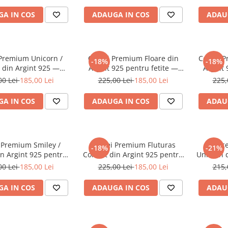
nticoroziune
A IN COS
ADAUGA IN COS
ADAU
 Premium Unicorn /
Cercei Premium Floare din
Cercei 
-18%
-18%
 din Argint 925 —
Argint 925 pentru fetite —
Argint 
cu Protectie Silicon
Cheita cu Protectie Silicon
Cheita 
00 Lei
185,00 Lei
225,00 Lei
185,00 Lei
225,
Ureche
Ureche
A IN COS
ADAUGA IN COS
ADAU
 Premium Smiley /
Cercei Premium Fluturas
Cerce
-18%
-21%
in Argint 925 pentru
Colorat din Argint 925 pentru
Unicorn 
 Cheita cu Protectie
fetite — Cheita cu Protectie
fetite —
00 Lei
185,00 Lei
225,00 Lei
185,00 Lei
215,
ilicon Ureche
Silicon Ureche
S
A IN COS
ADAUGA IN COS
ADAU