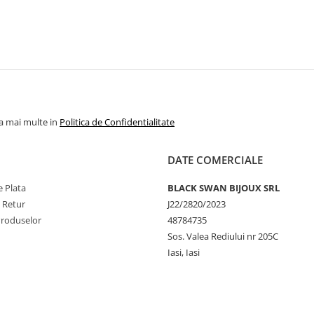
la mai multe in
Politica de Confidentialitate
DATE COMERCIALE
 Plata
BLACK SWAN BIJOUX SRL
e Retur
J22/2820/2023
Produselor
48784735
Sos. Valea Rediului nr 205C
Iasi, Iasi