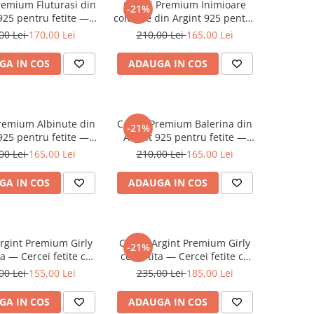
remium Fluturasi din
Cercei Premium Inimioare
-21%
925 pentru fetite —
colorate din Argint 925 pentru
cu Protectie Silicon
fetite — Cheita cu Protectie
00 Lei
170,00 Lei
210,00 Lei
165,00 Lei
Ureche
Silicon Ureche
GA IN COS
ADAUGA IN COS
remium Albinute din
Cercei Premium Balerina din
-21%
925 pentru fetite —
Argint 925 pentru fetite —
cu Protectie Silicon
Cheita cu Protectie Silicon
00 Lei
165,00 Lei
210,00 Lei
165,00 Lei
Ureche
Ureche
GA IN COS
ADAUGA IN COS
Argint Premium Girly
Cercei Argint Premium Girly
-21%
ta — Cercei fetite cu
cu tortita — Cercei fetite cu
ele - Pelicula
Unicorn / Inorog - Pelicula
00 Lei
155,00 Lei
235,00 Lei
185,00 Lei
nticoroziune
Anticoroziune
GA IN COS
ADAUGA IN COS