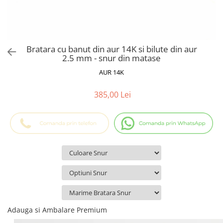
Cadouri Baieti
Cercei din aur
Bijuterii Profesii
Cadouri pentru Absolvire
Bijuterii Pasiuni & Hobby
Cadou Educatoare / Invatatoare /
Profesoare
Bijuterii Tematice Sport
Bratara cu banut din aur 14K si bilute din aur
Cadouri Cupluri
Bijuterii cu mesaj Motivational
2.5 mm - snur din matase
Bijuterii personalizate cu poza
AUR 14K
385,00 Lei
Adauga si Ambalare Premium