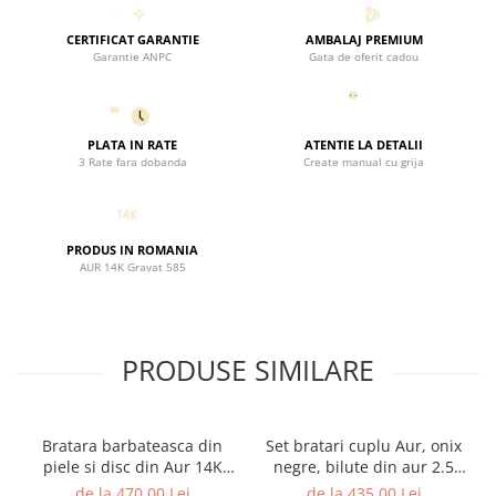
CERTIFICAT GARANTIE
AMBALAJ PREMIUM
Garantie ANPC
Gata de oferit cadou
PLATA IN RATE
ATENTIE LA DETALII
3 Rate fara dobanda
Create manual cu grija
PRODUS IN ROMANIA
AUR 14K Gravat 585
PRODUSE SIMILARE
Bratara barbateasca din
Set bratari cuplu Aur, onix
piele si disc din Aur 14K
negre, bilute din aur 2.5
gravat "Nihil sine Deo" /
mm si cruciulita din aur
de la 470,00 Lei
de la 435,00 Lei