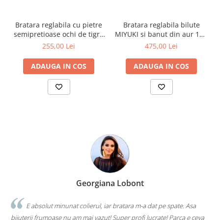
Bratara reglabila cu pietre
Bratara reglabila bilute
semipretioase ochi de tigru
MIYUKI si banut din aur 14K
si bilute din aur de 2.5 mm
- Mesaj gravat pentru nasa
255,00 Lei
475,00 Lei
14K
ADAUGA IN COS
ADAUGA IN COS
Georgiana Lobont
E absolut minunat colierul, iar bratara m-a dat pe spate. Asa
bijuterii frumoase nu am mai vazut! Super profi lucrate! Parca e ceva