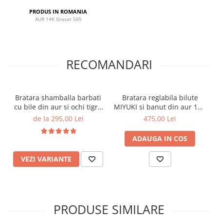
PRODUS IN ROMANIA
AUR 14K Gravat 585
RECOMANDARI
Bratara shamballa barbati
Bratara reglabila bilute
cu bile din aur si ochi tigru
MIYUKI si banut din aur 14K
- Link din Aur 'Nașu'
- Mesaj gravat pentru nasa
de la 295,00 Lei
475,00 Lei
ADAUGA IN COS
VEZI VARIANTE
PRODUSE SIMILARE