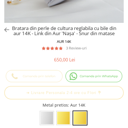
Cadouri Baieti
Cercei din aur
Bijuterii Profesii
Cadouri pentru Absolvire
Bijuterii Pasiuni & Hobby
Cadou Educatoare / Invatatoare /
Profesoare
Bijuterii Tematice Sport
Bratara din perle de cultura reglabila cu bile din
Cadouri Cupluri
Bijuterii cu mesaj Motivational
aur 14K - Link din Aur 'Nașa' - Snur din matase
Bijuterii personalizate cu poza
AUR 14K
3 Review-uri
650,00 Lei
➔ Livrare Personala 2-4 ore cu Flori 💐
Metal pretios
: Aur 14K