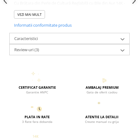
Cu Brățara din Perle de Cultură Reglabilă cu Bile din Aur 14K -
Link din Aur "Nașa" creezi o amintire unica si intaresti o
relatie ce va dura pe vecie.
VEZI MAI MULT
Informatii conformitate produs
Caracteristici
Review-uri
(3)
CERTIFICAT GARANTIE
AMBALAJ PREMIUM
Garantie ANPC
Gata de oferit cadou
PLATA IN RATE
ATENTIE LA DETALII
3 Rate fara dobanda
Create manual cu grija