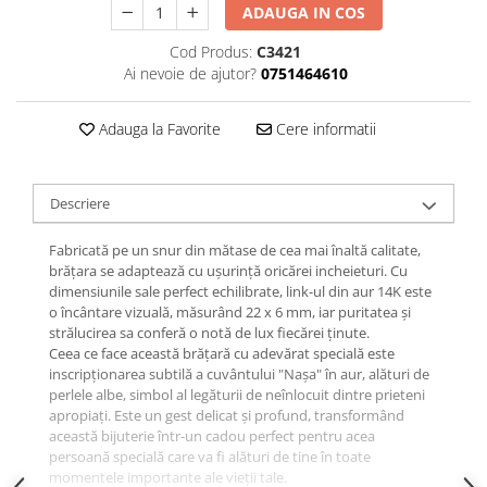
ADAUGA IN COS
Cod Produs:
C3421
Ai nevoie de ajutor?
0751464610
Adauga la Favorite
Cere informatii
Descriere
Fabricată pe un snur din mătase de cea mai înaltă calitate,
brățara se adaptează cu ușurință oricărei incheieturi. Cu
dimensiunile sale perfect echilibrate, link-ul din aur 14K este
o încântare vizuală, măsurând 22 x 6 mm, iar puritatea și
strălucirea sa conferă o notă de lux fiecărei ținute.
Ceea ce face această brățară cu adevărat specială este
inscripționarea subtilă a cuvântului "Nașa" în aur, alături de
perlele albe, simbol al legăturii de neînlocuit dintre prieteni
apropiați. Este un gest delicat și profund, transformând
această bijuterie într-un cadou perfect pentru acea
persoană specială care va fi alături de tine în toate
momentele importante ale vieții tale.