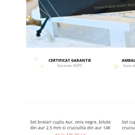
CERTIFICAT GARANTIE
AMBAL
Garantie ANPC
Gata d
Set bratari cuplu Aur, onix negre, bilute
Set cu
din aur 2.5 mm si cruciulita din aur 14K
cruciu
de la 435,00 Lei