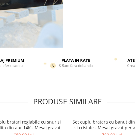
AJ PREMIUM
PLATA IN RATE
ATE
e oferit cadou
3 Rate fara dobanda
Crea
PRODUSE SIMILARE
plu bratari reglabile cu snur si
Set cuplu bratara cu banut din
lita din aur 14K - Mesaj gravat
si cristale - Mesaj gravat pers
680,00 Lei
780,00 Lei