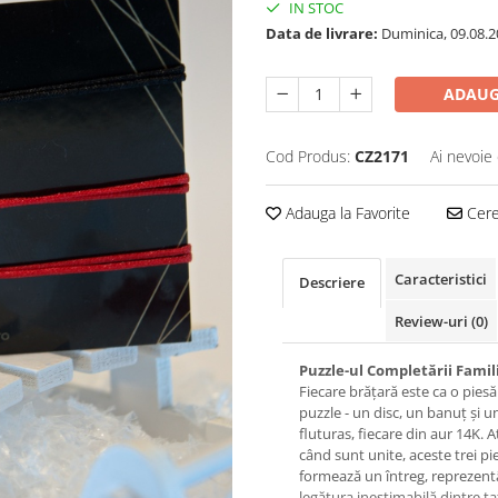
IN STOC
Data de livrare:
Duminica, 09.08.2
ADAUG
Cod Produs:
CZ2171
Ai nevoie 
Adauga la Favorite
Cere 
Caracteristici
Descriere
Review-uri
(0)
Puzzle-ul Completării Famil
Fiecare brățară este ca o piesă
puzzle - un disc, un banuț și u
fluturas, fiecare din aur 14K. 
când sunt unite, aceste trei pi
formează un întreg, reprezen
legătura inestimabilă dintre ta