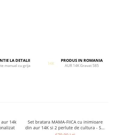
NTIE LA DETALII
PRODUS IN ROMANIA
te manual cu grija
AUR 14K Gravat 585
 aur 14k
Set bratara MAMA-FIICA cu inimioare
Set bratar
onalizat
din aur 14K si 2 perlute de cultura - Set
din aur 14
cadou
670,00 Lei