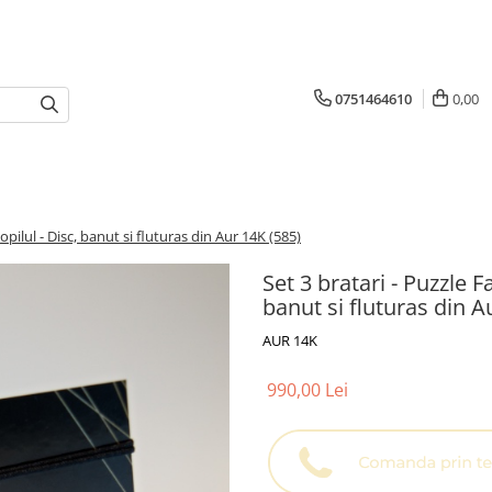
0751464610
0,00
opilul - Disc, banut si fluturas din Aur 14K (585)
Set 3 bratari - Puzzle F
banut si fluturas din A
AUR 14K
990,00 Lei