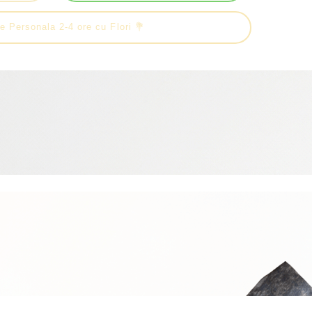
e Personala 2-4 ore cu Flori 💐