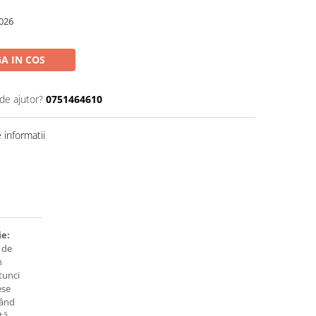
026
A IN COS
de ajutor?
0751464610
informatii
ie:
 de
n
Atunci
ese
tând
tă,