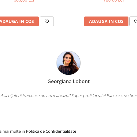
ADAUGA IN COS
ADAUGA IN COS
Georgiana Lobont
 Asa bijuterii frumoase nu am mai vazut! Super profi lucrate! Parca e ceva bra
la mai multe in
Politica de Confidentialitate