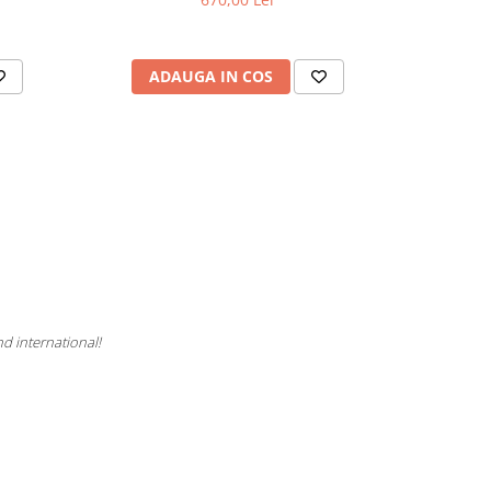
ADAUGA IN COS
V
nd international!