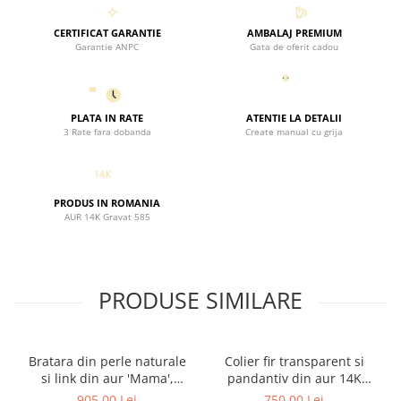
CERTIFICAT GARANTIE
AMBALAJ PREMIUM
Garantie ANPC
Gata de oferit cadou
PLATA IN RATE
ATENTIE LA DETALII
3 Rate fara dobanda
Create manual cu grija
PRODUS IN ROMANIA
AUR 14K Gravat 585
PRODUSE SIMILARE
Bratara din perle naturale
Colier fir transparent si
si link din aur 'Mama',
pandantiv din aur 14K
bilute aur 2.5 mm
'Mama si copiii'
905,00 Lei
750,00 Lei