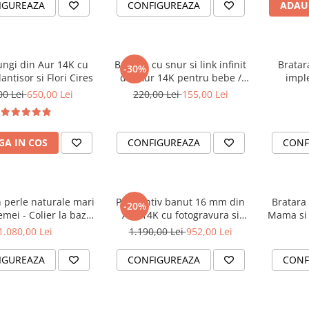
IGUREAZA
CONFIGUREAZA
ADAU
ungi din Aur 14K cu
Bratara cu snur si link infinit
Bratar
-30%
antisor si Flori Cires
din Aur 14K pentru bebe /
imple
nou nascut - Cadou Botez
cruci
00 Lei
650,00 Lei
220,00 Lei
155,00 Lei
A IN COS
CONFIGUREAZA
CONF
n perle naturale mari
Pandantiv banut 16 mm din
Bratara
-20%
emei - Colier la baza
Aur 14K cu fotogravura si
Mama si 
cu incheietoare din
prindere mare cu anou
1.080,00 Lei
1.190,00 Lei
952,00 Lei
ur 14K (585)
IGUREAZA
CONFIGUREAZA
CONF