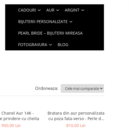
CADOURI
AUR
ARGINT
BIJUTERII PERSONALIZATE
PEARL BRIDE – BIJUTERII MIREASA
FOTOGRAVURA
BLOG
Ordoneaza:
i Chanel Aur 14K -
Bratara din aur personalizata
e prindere cu cheita
cu poza fata-verso - Perle de
cultura peach - Aur 14K
950,00 Lei
810,00 Lei