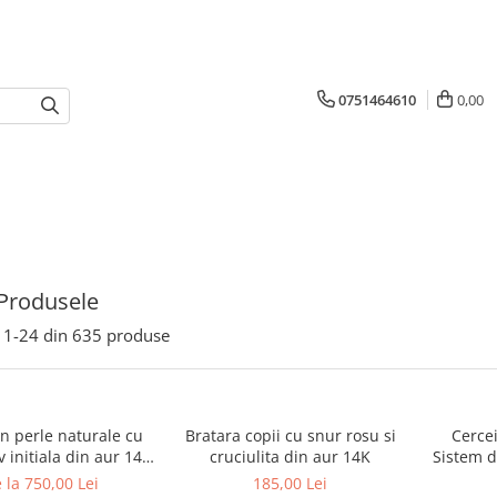
0751464610
0,00
Produsele
1-
24
din
635
produse
in perle naturale cu
Bratara copii cu snur rosu si
Cerce
 initiala din aur 14K
cruciulita din aur 14K
Sistem d
ute din aur 14K de
 la 750,00 Lei
185,00 Lei