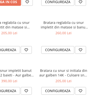
GA IN COS
CONFIGUREAZA
a reglabila cu snur
Bratara reglabila cu snur
tit din matase si
impletit din matase si banut
ulita din aur 14K
din aur 14K - Ingeras gravat
205,00 Lei
260,00 Lei
IGUREAZA
CONFIGUREAZA
 snur impletit banut
Bratara cu snur si initiala din
2 baieti - Aur galben
aur galben 14K - Culoare snur
14K
la alegere
390,00 Lei
205,00 Lei
IGUREAZA
CONFIGUREAZA