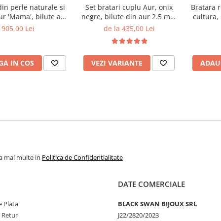
din perle naturale si
Set bratari cuplu Aur, onix
Bratara r
aur 'Mama', bilute aur
negre, bilute din aur 2.5 mm
cultura,
2.5 mm
si cruciulita din aur 14K
905,00 Lei
de la 435,00 Lei
A IN COS
VEZI VARIANTE
ADAU
la mai multe in
Politica de Confidentialitate
DATE COMERCIALE
 Plata
BLACK SWAN BIJOUX SRL
e Retur
J22/2820/2023