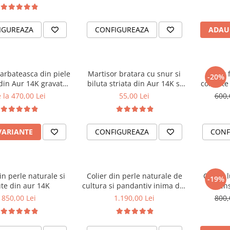
2.5mm
IGUREAZA
CONFIGUREAZA
ADAU
arbateasca din piele
Martisor bratara cu snur si
Colier 
-20%
 din Aur 14K gravat
biluta striata din Aur 14K si
colorate
ne Deo" / "Nimic fara
perla naturala de cultura
nume c
 la 470,00 Lei
55,00 Lei
600,
Dumnezeu" Reglabila
VARIANTE
CONFIGUREAZA
CONF
in perle naturale si
Colier din perle naturale de
Cercei 
-19%
ute din aur 14K
cultura si pandantiv inima din
extens
aur 14K gravat 'FAMILIA'-
850,00 Lei
1.190,00 Lei
800,
Inchidere tip clestisor