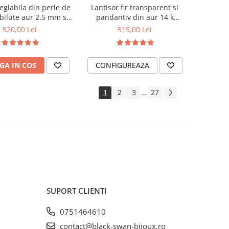
eglabila din perle de
Lantisor fir transparent si
 bilute aur 2.5 mm si
pandantiv din aur 14 k
link Chanel
molecula fericirii - Serotonina
520,00 Lei
515,00 Lei
GA IN COS
CONFIGUREAZA
1
2
3
27
...
SUPORT CLIENTI
0751464610
contact@black-swan-bijoux.ro