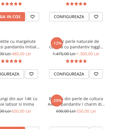
GA IN COS
CONFIGUREAZA
fetite cu margelute
Colier perle naturale de
-12%
 si pandantiv Initiala
cultura cu pandantiv toggle
u Fluturas Aur 14K
Soare Luna si Stea din Aur
00 Lei
480,00 Lei
1.475,00 Lei
1.300,00 Lei
14K
IGUREAZA
CONFIGUREAZA
lungi din aur 14K cu
Bratara din perle de cultura
-20%
ie latisor si Inima
AAA si pandantiv / charm din
Aur 14K inima
00 Lei
650,00 Lei
690,00 Lei
550,00 Lei