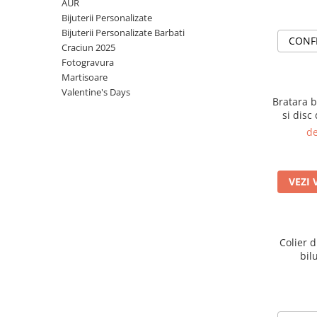
Cadouri Baieti
AUR
Cercei din aur
Bijuterii Profesii
Bijuterii Personalizate
Cadouri pentru Absolvire
Bijuterii Personalizate Barbati
Bijuterii Pasiuni & Hobby
CONF
Cadou Educatoare / Invatatoare /
Craciun 2025
Profesoare
Bijuterii Tematice Sport
Fotogravura
Martisoare
Cadouri Cupluri
Bijuterii cu mesaj Motivational
Valentine's Days
Bratara b
Bijuterii personalizate cu poza
si disc
"Nihil si
de
VEZI 
Colier d
bil