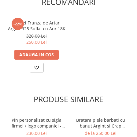
RECOMANDARI
Cercei Frunza de Artar
-22%
Argint 925 Suflat cu Aur 18K
320,00 Lei
250,00 Lei
ADAUGA IN COS
PRODUSE SIMILARE
Pin personalizat cu sigla
Bratara piele barbati cu
firmei / logo companiei -
banut Argint si Crap
Argint 925 suflat cu Aur 14K
Oglinda Gravat - Cadou
230,00 Lei
de la 250,00 Lei