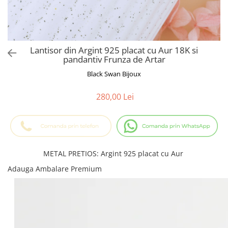
Cadouri Baieti
Cercei din aur
Bijuterii Profesii
Cadouri pentru Absolvire
Bijuterii Pasiuni & Hobby
Cadou Educatoare / Invatatoare /
Profesoare
Bijuterii Tematice Sport
Lantisor din Argint 925 placat cu Aur 18K si
Cadouri Cupluri
Bijuterii cu mesaj Motivational
pandantiv Frunza de Artar
Bijuterii personalizate cu poza
Black Swan Bijoux
280,00 Lei
METAL PRETIOS
:
Argint 925 placat cu Aur
Adauga Ambalare Premium