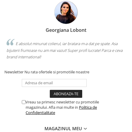
Georgiana Lobont
E absolut minunat colierul, iar bratara m-a dat pe spate. Asa
bijuterii frumoase nu am mai vazut! Super profi lucrate! Parca e ceva
brand international!
Newsletter
Nu rata ofertele si promotiile noastre
Vreau sa primesc newsletter cu promotiile
magazinului. Afla mai multe in
Politica de
Confidentialitate
MAGAZINUL MEU