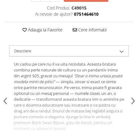
Cod Produs:
C49015
Ai nevoie de ajutor?
0751464610
Adauga la Favorite
Cere informatii
Descriere
Un cadou pe care nu il va uita niciodata. Aceasta bratara
combina perle naturale de cultura cu un pandantiv inima
din argint 925, gravat cu mesajul
"Doar o inima uriasa poate
modela minti de pitici"
— simplu, sincer si exact ce simte
orice parinte recunoscator. Pe verso, inima poate fi gravata
optional cu un mesaj personal — numele clasei, un an, o
dedicatie — transformand aceasta bratara intr-o amintire pe
care o doamna educatoare sau invatoare o va pastra cu
drag ani de-a randul. Snurul de matase bej reglabil asigura o
purtare comoda si eleganta. Ajunge la tine in ambalaj
premium Black Swan Bijoux, gata de daruit, pentru un
moment cu adevarat special.