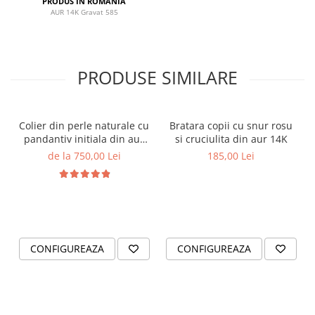
PRODUS IN ROMANIA
profesoare
AUR 14K Gravat 585
Un cadou cu suflet — pentru omul care a pus inima in
fiecare zi petrecuta alaturi de copiii tai.
PRODUSE SIMILARE
Colier din perle naturale cu
Bratara copii cu snur rosu
pandantiv initiala din aur
si cruciulita din aur 14K
14K si bilute din aur 14K de
de la 750,00 Lei
185,00 Lei
2.5mm
CONFIGUREAZA
CONFIGUREAZA