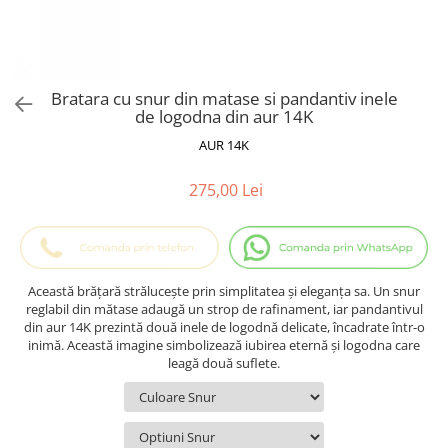
Cadouri Baieti
Cercei din aur
Bijuterii Profesii
Cadouri pentru Absolvire
Bijuterii Pasiuni & Hobby
Cadou Educatoare / Invatatoare /
Profesoare
Bijuterii Tematice Sport
Bratara cu snur din matase si pandantiv inele
Cadouri Cupluri
Bijuterii cu mesaj Motivational
de logodna din aur 14K
Bijuterii personalizate cu poza
AUR 14K
275,00 Lei
Această brățară strălucește prin simplitatea și eleganța sa. Un snur
reglabil din mătase adaugă un strop de rafinament, iar pandantivul
din aur 14K prezintă două inele de logodnă delicate, încadrate într-o
inimă. Această imagine simbolizează iubirea eternă și logodna care
leagă două suflete.