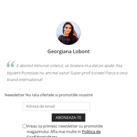
Georgiana Lobont
E absolut minunat colierul, iar bratara m-a dat pe spate. Asa
bijuterii frumoase nu am mai vazut! Super profi lucrate! Parca e ceva
brand international!
Newsletter
Nu rata ofertele si promotiile noastre
Vreau sa primesc newsletter cu promotiile
magazinului. Afla mai multe in
Politica de
Confidentialitate