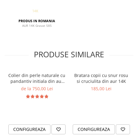
PRODUS IN ROMANIA
AUR 14K Gravat 585
PRODUSE SIMILARE
Colier din perle naturale cu
Bratara copii cu snur rosu
pandantiv initiala din aur
si cruciulita din aur 14K
14K si bilute din aur 14K de
de la 750,00 Lei
185,00 Lei
2.5mm
CONFIGUREAZA
CONFIGUREAZA