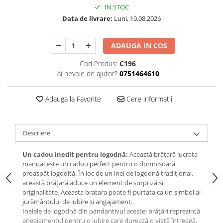
IN STOC
Data de livrare:
Luni, 10.08.2026
ADAUGA IN COS
Cod Produs:
C196
Ai nevoie de ajutor?
0751464610
Adauga la Favorite
Cere informatii
Descriere
Un cadou inedit pentru logodnă:
Această brățară lucrata
manual este un cadou perfect pentru o domnișoară
proaspăt logodită. În loc de un inel de logodnă tradițional,
această brățară aduce un element de surpriză și
originalitate. Aceasta bratara poate fi purtata ca un simbol al
jurământului de iubire și angajament.
Inelele de logodnă din pandantivul acestei brățări reprezintă
angajamentul pentru o iubire care durează o viață întreagă.