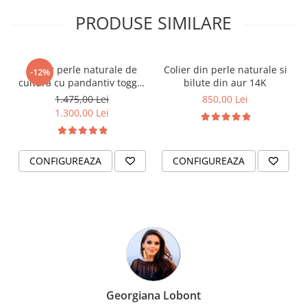
PRODUSE SIMILARE
Colier perle naturale de
Colier din perle naturale si
-12%
cultura cu pandantiv toggle
bilute din aur 14K
Soare Luna si Stea din Aur
1.475,00 Lei
850,00 Lei
14K
1.300,00 Lei
CONFIGUREAZA
CONFIGUREAZA
Georgiana Lobont