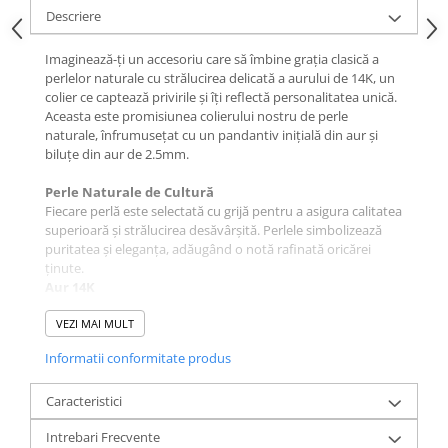
Descriere
Imaginează-ți un accesoriu care să îmbine grația clasică a
perlelor naturale cu strălucirea delicată a aurului de 14K, un
colier ce captează privirile și îți reflectă personalitatea unică.
Aceasta este promisiunea colierului nostru de perle
naturale, înfrumusețat cu un pandantiv inițială din aur și
biluțe din aur de 2.5mm.
Perle Naturale de Cultură
Fiecare perlă este selectată cu grijă pentru a asigura calitatea
superioară și strălucirea desăvârșită. Perlele simbolizează
puritatea și eleganța, adăugând o notă rafinată oricărei
ținute.
Aur 14K
Aurul de 14K aduce o notă de noblețe și durabilitate, iar
pandantivul cu inițială și biluțele din aur de 2.5mm conferă
VEZI MAI MULT
un plus de rafinament și exclusivitate. Sistemul de închidere
Informatii conformitate produs
cu cheiță și za din aur asigură securitatea și confortul în
purtare.
Personalizare Unică
Caracteristici
Acest colier nu este doar un accesoriu, ci o expresie a
Intrebari Frecvente
identității tale. Alege fontul inițialei, fie de mână, fie de tipar,