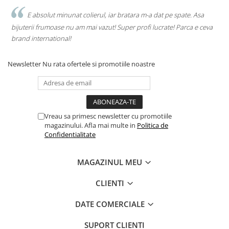
E absolut minunat colierul, iar bratara m-a dat pe spate. Asa
bijuterii frumoase nu am mai vazut! Super profi lucrate! Parca e ceva
brand international!
Newsletter
Nu rata ofertele si promotiile noastre
Vreau sa primesc newsletter cu promotiile
magazinului. Afla mai multe in
Politica de
Confidentialitate
MAGAZINUL MEU
CLIENTI
DATE COMERCIALE
SUPORT CLIENTI