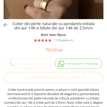
Cadouri Baieti
Cercei din aur
Bijuterii Profesii
Cadouri pentru Absolvire
Bijuterii Pasiuni & Hobby
Cadou Educatoare / Invatatoare /
Profesoare
Bijuterii Tematice Sport
Colier din perle naturale cu pandantiv initiala
Cadouri Cupluri
Bijuterii cu mesaj Motivational
din aur 14K si bilute din aur 14K de 2.5mm
Bijuterii personalizate cu poza
Black Swan Bijoux
12 Review-uri
750,00 Lei
➔ Livrare Personala 2-4 ore cu Flori 💐
Colier hand-made potrivit pentru a aduce o notă specială stilului
dumneavoastră. O bijuterie deosebit de elegantă și personalizată,
confecționata din perle naturale de cultură, pandantiv cu inițiala
numelui din aur 14K și 6 bile aurii de 2.5mm. Acest colier este o alegere
superbă ce aduce un plus de elegant si originalitate oricarei tinute.