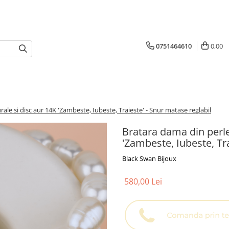
0751464610
0,00
ale si disc aur 14K 'Zambeste, Iubeste, Traieste' - Snur matase reglabil
Bratara dama din perle
'Zambeste, Iubeste, Tra
Black Swan Bijoux
580,00 Lei