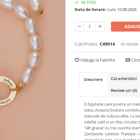
IN STOC
Data de livrare:
Luni, 10.08.2026
ADAUG
Cod Produs:
C49014
Ai nevoie 
Adauga la Favorite
Cere 
Caracteristici
Descriere
Review-uri
(0)
O bijuterie care poarta un mes
viata. Aceasta bratara combin
naturale de cultura albe, cu lu
sidefat cald si un disc circular 
14K gravat cu trei cuvinte ese
Zambeste. Iubeste. Traieste.
aranjate in cerc, ca o mantra 