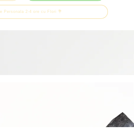
e Personala 2-4 ore cu Flori 💐