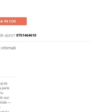
A IN COS
de ajutor?
0751464610
informatii
aj de
a perle
ciu
din aur
ntiale —
—
purtata