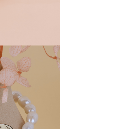
- Livrare in ambalaj premium 
de oferit cadou, fara niciun efo
plus
Detalii tehnice:
- Perle: Naturale de cultura
- Disc: Aur 14K masiv, gravat
- Snur: Matase bej reglabil
- Gravura permanenta: — "Za
Iubeste, Traieste"
- Recomandat: Cadou pentru 
ocazii speciale
Un cadou care spune mai mult
orice felicitare — pentru femei
merita sa fie amintita sa traia
frumos.