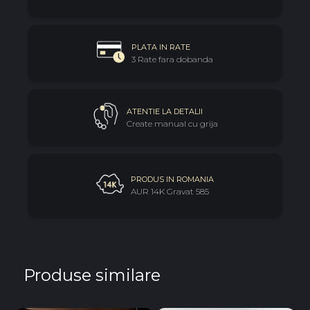
- Recomandat: Cadou de grup pentru educatoare,
invatoare si profesoare
Un cadou cu inima, din partea intregii grupe — pentru
PLATA IN RATE
doamna care a facut din fiecare zi de gradinita sau scoala o
3 Rate fara dobanda
amintire frumoasa.
ATENTIE LA DETALII
Create manual cu grija
PRODUS IN ROMANIA
AUR 14K Gravat 585
Produse similare