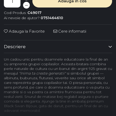
Adauga in cos
Cod Produs:
C49017
Ai nevoie de ajutor?
0751464610
Adauga la Favorite
Cere informatii
Descriere
Un cadou unic pentru doamnele educatoare la final de an
cu amprenta grupei copilasilor. Aceasta bratara combina
perle naturale de cultura cu un banut din argint 925 gravat cu
mesajul
"Inima ta creste generatii"
si simbolul grupei —
albinuta, buburuza, fluturasi, veverite sau orice alt simbol
care reprezinta grupa copilasilor tai. O piesa personala, cu
sens profund, pe care o doamna educatoare o va purta cu
mandrie si o va pastra ca amintire frumoasa pentru tot
restul vietii. Snurul de matase bej reglabil asigura o purtare
comoda si eleganta. Ajunge la tine in ambalaj premium
Black Swan Bijoux, gata de daruit, pentru un final de an cu
adevarat memorabil.