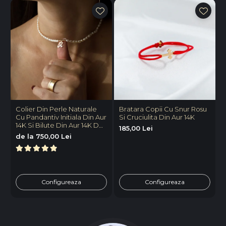
Colier Din Perle Naturale
Bratara Copii Cu Snur Rosu
B
Cu Pandantiv Initiala Din Aur
Si Cruciulita Din Aur 14K
P
14K Si Bilute Din Aur 14K De
V
185,00 Lei
2.5mm
P
de la 750,00 Lei
8
Configureaza
Configureaza