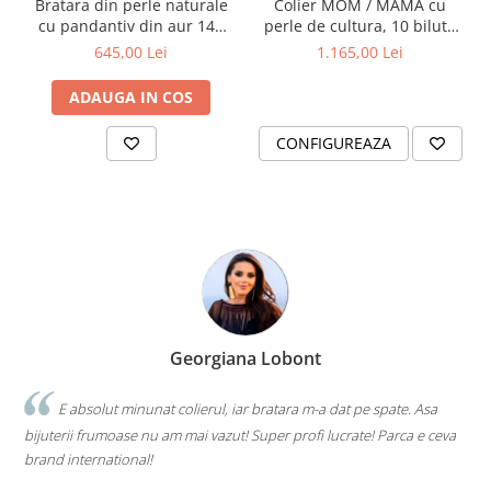
Bratara din perle naturale
Colier MOM / MAMA cu
cu pandantiv din aur 14K
perle de cultura, 10 bilute
'Mama'
de 2 mm aur 14K si
645,00 Lei
1.165,00 Lei
pandantiv
ADAUGA IN COS
CONFIGUREAZA
Georgiana Lobont
E absolut minunat colierul, iar bratara m-a dat pe spate. Asa
bijuterii frumoase nu am mai vazut! Super profi lucrate! Parca e ceva
brand international!