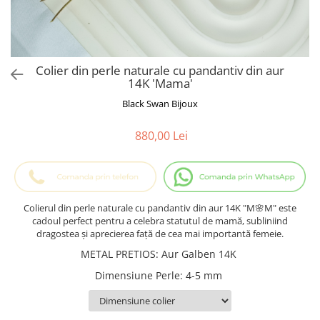
Cadouri Baieti
Cercei din aur
Bijuterii Profesii
Cadouri pentru Absolvire
Bijuterii Pasiuni & Hobby
Cadou Educatoare / Invatatoare /
Profesoare
Bijuterii Tematice Sport
Colier din perle naturale cu pandantiv din aur
Cadouri Cupluri
Bijuterii cu mesaj Motivational
14K 'Mama'
Bijuterii personalizate cu poza
Black Swan Bijoux
880,00 Lei
Colierul din perle naturale cu pandantiv din aur 14K "M🌸M" este
cadoul perfect pentru a celebra statutul de mamă, subliniind
dragostea și aprecierea față de cea mai importantă femeie.
METAL PRETIOS
:
Aur Galben 14K
Dimensiune Perle
:
4-5 mm