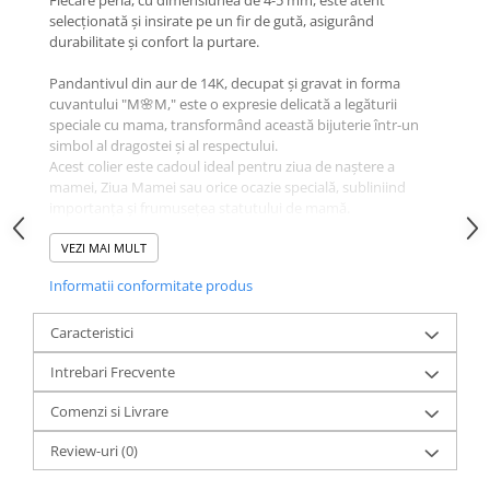
Fiecare perlă, cu dimensiunea de 4-5 mm, este atent
selecționată și insirate pe un fir de gută, asigurând
durabilitate și confort la purtare.
Pandantivul din aur de 14K, decupat și gravat in forma
cuvantului "M🌸M," este o expresie delicată a legăturii
speciale cu mama, transformând această bijuterie într-un
simbol al dragostei și al respectului.
Acest colier este cadoul ideal pentru ziua de naștere a
mamei, Ziua Mamei sau orice ocazie specială, subliniind
importanța și frumusețea statutului de mamă.
Ambalajul premium în care este livrat îl face pregătit pentru
VEZI MAI MULT
a fi oferit, aducând un plus de valoare și eleganță. Fă-i
Informatii conformitate produs
mamei tale un cadou unic și emoționant, care să îi
amintească de iubirea necondiționată pe care o merită.
Alege colierul "M🌸M" pentru a aduce un zâmbet pe chipul
Caracteristici
celei mai dragi femei din viața ta!
Intrebari Frecvente
Comenzi si Livrare
Review-uri
(0)