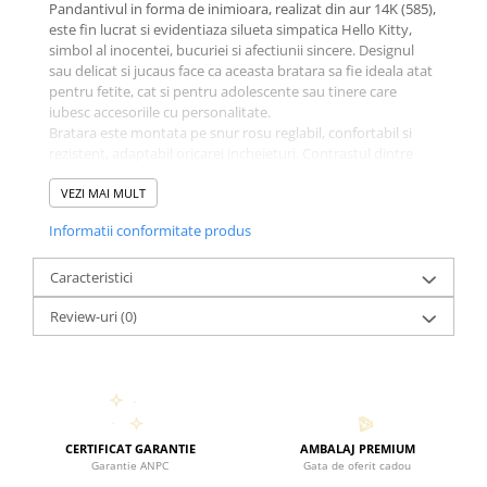
Pandantivul in forma de inimioara, realizat din aur 14K (585),
este fin lucrat si evidentiaza silueta simpatica Hello Kitty,
simbol al inocentei, bucuriei si afectiunii sincere. Designul
sau delicat si jucaus face ca aceasta bratara sa fie ideala atat
pentru fetite, cat si pentru adolescente sau tinere care
iubesc accesoriile cu personalitate.
Bratara este montata pe snur rosu reglabil, confortabil si
rezistent, adaptabil oricarei incheieturi. Contrastul dintre
aurul cald si snurul rosu intens transforma acest martisor
intr-un accesoriu usor de purtat zi de zi, chiar si dupa
VEZI MAI MULT
perioada traditionala a martisorului.
Informatii conformitate produs
Este un cadou minunat pentru fiica, nepoata, fina sau o
persoana draga care apreciaza bijuteriile din aur cu design
simpatic si simbolic – un martisor mic, dar plin de iubire si
Caracteristici
semnificatie.
Review-uri
(0)
Specificatii tehnice:
- Aur 14K (585)
- Model: Inimioara cu Hello Kitty
- Snur rosu reglabil
- Lucrat cu atentie la detalii
- Potrivit pentru copii si adolescente
- Ideal pentru cadou de 1 Martie
CERTIFICAT GARANTIE
AMBALAJ PREMIUM
Garantie ANPC
Gata de oferit cadou