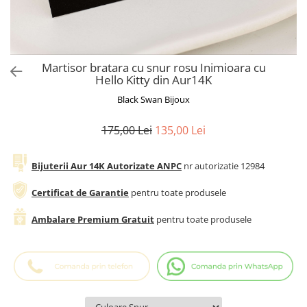
Cadouri Baieti
Cercei din aur
Bijuterii Profesii
Cadouri pentru Absolvire
Bijuterii Pasiuni & Hobby
Cadou Educatoare / Invatatoare /
Profesoare
Bijuterii Tematice Sport
Martisor bratara cu snur rosu Inimioara cu
Cadouri Cupluri
Bijuterii cu mesaj Motivational
Hello Kitty din Aur14K
Bijuterii personalizate cu poza
Black Swan Bijoux
175,00 Lei
135,00 Lei
Bijuterii Aur 14K Autorizate ANPC
nr autorizatie 12984
Certificat de Garantie
pentru toate produsele
Ambalare Premium Gratuit
pentru toate produsele