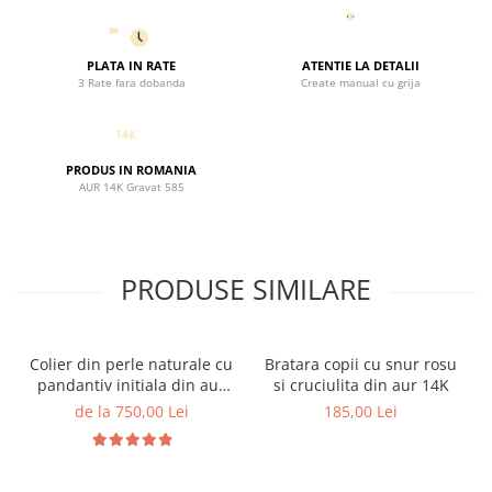
PLATA IN RATE
ATENTIE LA DETALII
3 Rate fara dobanda
Create manual cu grija
PRODUS IN ROMANIA
AUR 14K Gravat 585
PRODUSE SIMILARE
Colier din perle naturale cu
Bratara copii cu snur rosu
pandantiv initiala din aur
si cruciulita din aur 14K
14K si bilute din aur 14K de
de la 750,00 Lei
185,00 Lei
2.5mm