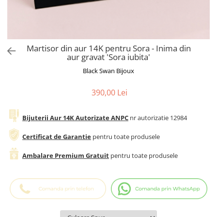
Cadouri Baieti
Cercei din aur
Bijuterii Profesii
Cadouri pentru Absolvire
Bijuterii Pasiuni & Hobby
Cadou Educatoare / Invatatoare /
Profesoare
Bijuterii Tematice Sport
Martisor din aur 14K pentru Sora - Inima din
Cadouri Cupluri
Bijuterii cu mesaj Motivational
aur gravat 'Sora iubita'
Bijuterii personalizate cu poza
Black Swan Bijoux
390,00 Lei
Bijuterii Aur 14K Autorizate ANPC
nr autorizatie 12984
Certificat de Garantie
pentru toate produsele
Ambalare Premium Gratuit
pentru toate produsele