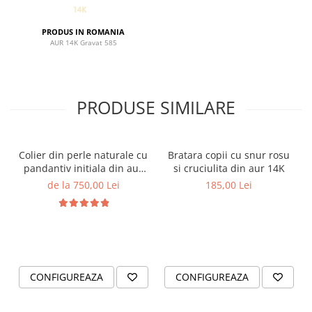
PRODUS IN ROMANIA
AUR 14K Gravat 585
PRODUSE SIMILARE
Colier din perle naturale cu
Bratara copii cu snur rosu
pandantiv initiala din aur
si cruciulita din aur 14K
14K si bilute din aur 14K de
de la 750,00 Lei
185,00 Lei
2.5mm
CONFIGUREAZA
CONFIGUREAZA