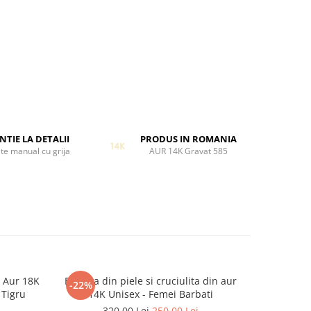
tinat
 in cele
100 de
nie,
d
usiv in
entrare
NTIE LA DETALII
PRODUS IN ROMANIA
te manual cu grija
AUR 14K Gravat 585
u Aur 18K
Bratara din piele si cruciulita din aur
Bratara r
-22%
 Tigru
14K Unisex - Femei Barbati
din a
320,00 Lei
250,00 Lei