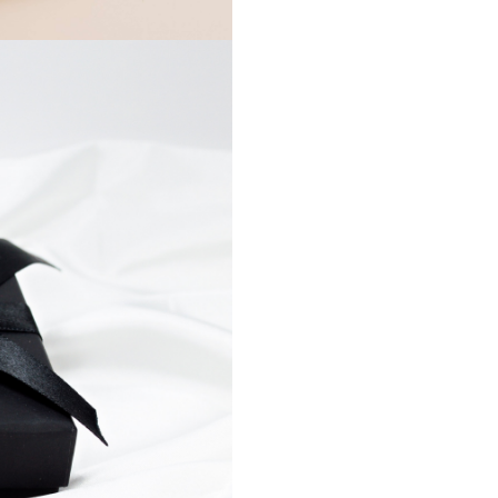
Metanierul este un simbol al
rugaciunii si al linistii interioar
Ochi de Tigru este asociat cu p
si claritatea, iar Onyxul negru 
stabilitatea si forta interioara.
Impreuna, creeaza o combinat
echilibrata, potrivita pentru ce
apreciaza simbolurile autentic
masculine.
Specificatii tehnice
- Tip: metanier / colier barbati
- Pietre: Ochi de Tigru + Onyx
- Elemente metalice: argint 92
cu aur
- Pandantiv: cruciulita
- Design: spiritual, masculin
Produsul este livrat in ambalaj
premium Black Swan Bijoux, p
pentru a fi oferit cadou.
Este o alegere potrivita pentr
cadou cu semnificatie, dar si 
purtare personala, ca simbol d
de credinta.