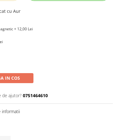
cat cu Aur
agnetic + 12,00 Lei
ei
A IN COS
e de ajutor?
0751464610
informatii