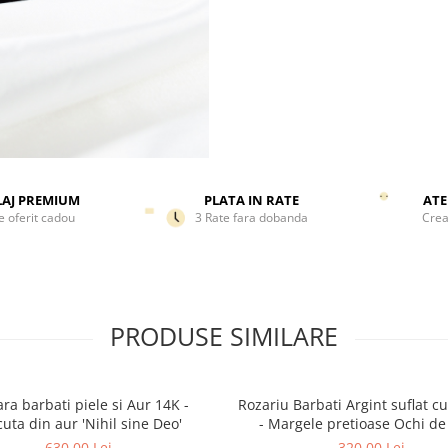
Nota:
Metanierul autentic des
exclusiv rugaciunii este realizat
mai multe situatii din 33 sau 
'Boabe'. Acele noduri tip meta
transpuse in bile/ margele fiin
denumite boabe si folosit excl
timpul rugaciunii pentru conc
si repetitie.
AJ PREMIUM
PLATA IN RATE
ATE
e oferit cadou
3 Rate fara dobanda
Crea
PRODUSE SIMILARE
ara barbati piele si Aur 14K -
Rozariu Barbati Argint suflat c
cuta din aur 'Nihil sine Deo'
- Margele pretioase Ochi de
630,00 Lei
320,00 Lei