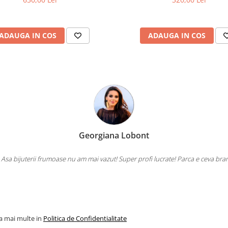
ADAUGA IN COS
ADAUGA IN COS
Georgiana Lobont
 Asa bijuterii frumoase nu am mai vazut! Super profi lucrate! Parca e ceva bra
la mai multe in
Politica de Confidentialitate