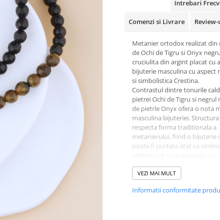
Intrebari Frec
Comenzi si Livrare
Review-
Metanier ortodox realizat din
de Ochi de Tigru si Onyx negr
cruciulita din argint placat cu 
bijuterie masculina cu aspect 
si simbolistica Crestina.
Contrastul dintre tonurile cald
pietrei Ochi de Tigru si negrul
de pietrle Onyx ofera o nota mi
masculina bijuteriei. Structura
respecta forma traditionala a
metanierului, fiind o bijuterie 
poate fi purtata atat ca simbo
religios, cat si ca accesoriu cu
personalitate.
Este o alegere potrivita pentr
VEZI MAI MULT
barbati care cauta mai mult d
Informatii conformitate prod
simplu colier – o piesa cu sens
Simbolistica