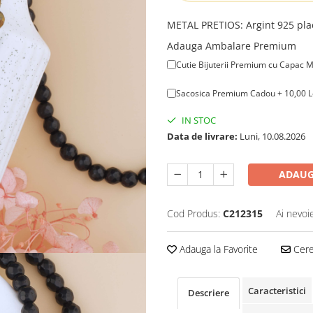
METAL PRETIOS
:
Argint 925 pla
Adauga Ambalare Premium
Cutie Bijuterii Premium cu Capac M
Sacosica Premium Cadou + 10,00 L
IN STOC
Data de livrare:
Luni, 10.08.2026
ADAUG
Cod Produs:
C212315
Ai nevoi
Adauga la Favorite
Cere 
Caracteristici
Descriere