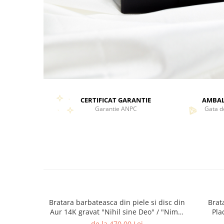
CERTIFICAT GARANTIE
AMBAL
Garantie ANPC
Gata d
Bratara barbateasca din piele si disc din
Brat
Aur 14K gravat "Nihil sine Deo" / "Nimic
Pla
fara Dumnezeu" Reglabila
de la 470,00 Lei