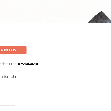
A IN COS
e de ajutor?
0751464610
informatii