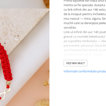
Prima bijuterie din viata unui
merita sa fie speciala. Aceasta
cu link infinit din aur 14K este
de la inceput pentru incheietu
nou nascut — mica, sigura, fa
muchii care sa deranjeze piele
sensibila.
Link-ul infinit din aur 14K poat
gravat cu numele bebelusului 
pe suprafata simbolului — disc
permanent, personal. Doua bi
aurii fatetate flancat link-ul,
stralucire fara volum. Snurul
macrame impletit, disponibil i
multe culori, este reglabil si se
VEZI MAI MULT
ajusteaza usor pe masurata ce
Informatii conformitate prod
creste. Constructia link-ului es
rotunjita intentionat, fara colt
proeminente care sa atinga pi
un detaliu mic, dar care conte
mult cand vorbim despre un 
nascut.
Se poate configura in mai mul
variante: snur simplu sau imple