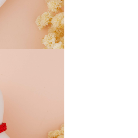
bilute din aur sau fara, cu sau 
gravura de nume.
- Link infinit din aur 14K — rot
fara muchii, sigur pentru piele
bebelusului
- Gravura nume pe link — inclu
cerere, in limita spatiului dispo
- Bilute fatetate din aur 14K —
optionale, incluse in varianta
standard
- Snur reglabil — simplu sau im
se ajusteaza pe masura ce copi
creste
- Disponibil in mai multe culor
snur
- Prima bijuterie din viata — li
cutie cadou Black Swan Bijoux
- Material link si bilute: Aur 14
- Snur: macrame reglabil, mai
culori disponibile
- Dimensiune link: adaptata
incheieturii de nou nascut
- Configurare: snur simplu sau
impletit, cu sau fara bilute