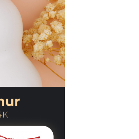
Un cadou pentru botez sau na
care nu se uita — si care se pa
cu numele lui, pentru totdeau
Nota: Bratara din imagine 
inconfiguratia de snur imple
bilute din aur.