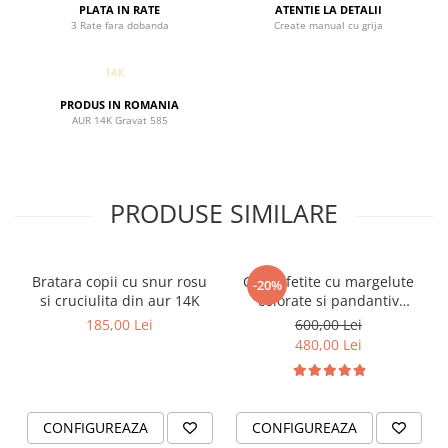
PLATA IN RATE
ATENTIE LA DETALII
3 Rate fara dobanda
Create manual cu grija
PRODUS IN ROMANIA
AUR 14K Gravat 585
PRODUSE SIMILARE
Bratara copii cu snur rosu
Colier fetite cu margelute
-20%
si cruciulita din aur 14K
colorate si pandantiv
Initiala nume cu Fluturas
185,00 Lei
600,00 Lei
Aur 14K
480,00 Lei
CONFIGUREAZA
CONFIGUREAZA