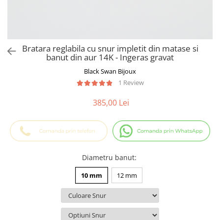
Cadouri Baieti
Cercei din aur
Bijuterii Profesii
Cadouri pentru Absolvire
Bijuterii Pasiuni & Hobby
Cadou Educatoare / Invatatoare /
Profesoare
Bijuterii Tematice Sport
Bratara reglabila cu snur impletit din matase si
Cadouri Cupluri
Bijuterii cu mesaj Motivational
banut din aur 14K - Ingeras gravat
Bijuterii personalizate cu poza
Black Swan Bijoux
1 Review
385,00 Lei
Diametru banut
:
10 mm
12 mm