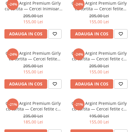
Cercei Argint Premium Girly
Cercei Argint Premium Girly
-24%
-24%
cu tortita — Cercei Inimioare
cu tortita — Cercei fetite
Roz - Pelicula Anticoroziune
Fluturasi - Pelicula
205,00 Lei
205,00 Lei
Anticoroziune
155,00 Lei
155,00 Lei
ADAUGA IN COS
ADAUGA IN COS
Cercei Argint Premium Girly
Cercei Argint Premium Girly
-24%
-24%
cu tortita — Cercei fetite
cu tortita — Cercei fetite cu
Coroana Printesa - Pelicula
Floricele Colorate - Pelicula
205,00 Lei
205,00 Lei
Anticoroziune
Anticoroziune
155,00 Lei
155,00 Lei
ADAUGA IN COS
ADAUGA IN COS
Cercei Argint Premium Girly
Cercei Argint Premium Girly
-21%
-21%
cu tortita — Cercei fetite cu
cu tortita — Cercei fetite cu
Unicorn / Inorog - Pelicula
Floricele - Pelicula
235,00 Lei
195,00 Lei
Anticoroziune
Anticoroziune
185,00 Lei
155,00 Lei