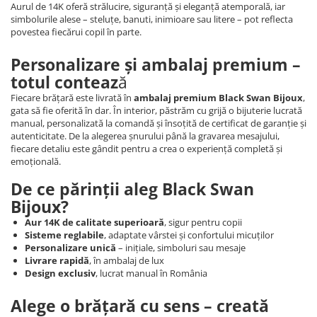
Aurul de 14K oferă strălucire, siguranță și eleganță atemporală, iar
simbolurile alese – steluțe, banuti, inimioare sau litere – pot reflecta
povestea fiecărui copil în parte.
Personalizare și ambalaj premium –
totul conteaz
ă
Fiecare brățară este livrată în
ambalaj premium Black Swan Bijoux
,
gata să fie oferită în dar. În interior, păstrăm cu grijă o bijuterie lucrată
manual, personalizată la comandă și însoțită de certificat de garanție și
autenticitate. De la alegerea șnurului până la gravarea mesajului,
fiecare detaliu este gândit pentru a crea o experiență completă și
emoțională.
De ce părinții aleg Black Swan
Bijoux?
Aur 14K de calitate superioară
, sigur pentru copii
Sisteme reglabile
, adaptate vârstei și confortului micuților
Personalizare unică
– inițiale, simboluri sau mesaje
Livrare rapidă
, în ambalaj de lux
Design exclusiv
, lucrat manual în România
Alege o brățară cu sens – creată