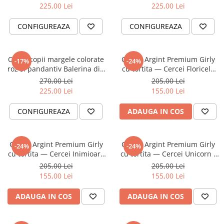
225,00 Lei
225,00 Lei
CONFIGUREAZA
CONFIGUREAZA
Colier copii margele colorate
Cercei Argint Premium Girly
-17%
-24%
roz si pandantiv Balerina din
cu tortita — Cercei Floricele
Argint 925
Albe - Pelicula Anticoroziune
270,00 Lei
205,00 Lei
225,00 Lei
155,00 Lei
CONFIGUREAZA
ADAUGA IN COS
Cercei Argint Premium Girly
Cercei Argint Premium Girly
-24%
-24%
cu tortita — Cercei Inimioara
cu tortita — Cercei Unicorn /
Roz - Pelicula Anticoroziune
Inorog Roz - Pelicula
205,00 Lei
205,00 Lei
Anticoroziune
155,00 Lei
155,00 Lei
ADAUGA IN COS
ADAUGA IN COS