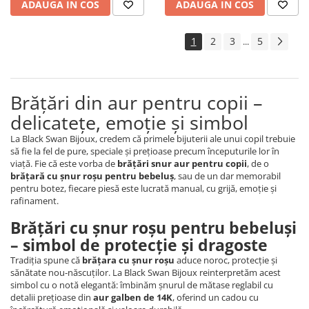
ADAUGA IN COS
ADAUGA IN COS
1
2
3
5
...
Brățări din aur pentru copii –
delicatețe, emoție și simbol
La Black Swan Bijoux, credem că primele bijuterii ale unui copil trebuie
să fie la fel de pure, speciale și prețioase precum începuturile lor în
viață. Fie că este vorba de
brățări snur aur pentru copii
, de o
brățară cu șnur roșu pentru bebeluș
, sau de un dar memorabil
pentru botez, fiecare piesă este lucrată manual, cu grijă, emoție și
rafinament.
Brățări cu șnur roșu pentru bebeluși
– simbol de protecție și dragoste
Tradiția spune că
brățara cu șnur roșu
aduce noroc, protecție și
sănătate nou-născuților. La Black Swan Bijoux reinterpretăm acest
simbol cu o notă elegantă: îmbinăm șnurul de mătase reglabil cu
detalii prețioase din
aur galben de 14K
, oferind un cadou cu