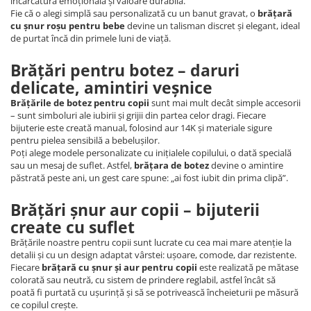
încărcătură emoțională și valoare durabilă.
Fie că o alegi simplă sau personalizată cu un banut gravat, o
brățară
cu șnur roșu pentru bebe
devine un talisman discret și elegant, ideal
de purtat încă din primele luni de viață.
Brățări pentru botez – daruri
delicate, amintiri veșnice
Brățările de botez pentru copii
sunt mai mult decât simple accesorii
– sunt simboluri ale iubirii și grijii din partea celor dragi. Fiecare
bijuterie este creată manual, folosind aur 14K și materiale sigure
pentru pielea sensibilă a bebelușilor.
Poți alege modele personalizate cu inițialele copilului, o dată specială
sau un mesaj de suflet. Astfel,
brățara de botez
devine o amintire
păstrată peste ani, un gest care spune: „ai fost iubit din prima clipă”.
Brățări șnur aur copii – bijuterii
create cu suflet
Brățările noastre pentru copii sunt lucrate cu cea mai mare atenție la
detalii și cu un design adaptat vârstei: ușoare, comode, dar rezistente.
Fiecare
brățară cu șnur și aur pentru copii
este realizată pe mătase
colorată sau neutră, cu sistem de prindere reglabil, astfel încât să
poată fi purtată cu ușurință și să se potrivească încheieturii pe măsură
ce copilul crește.