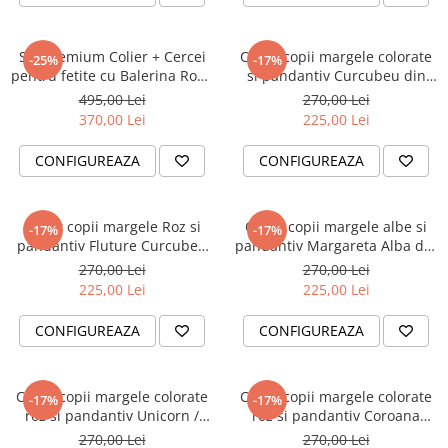
Set Premium Colier + Cercei
Colier copii margele colorate
-25%
-17%
pentru fetite cu Balerina Roz -
si pandantiv Curcubeu din
Argint 925 + Pelicula
Argint 925
495,00 Lei
270,00 Lei
Anticoroziva
370,00 Lei
225,00 Lei
CONFIGUREAZA
CONFIGUREAZA
Colier copii margele Roz si
Colier copii margele albe si
-17%
-17%
pandantiv Fluture Curcubeu
pandantiv Margareta Alba din
din Argint 925
Argint 925
270,00 Lei
270,00 Lei
225,00 Lei
225,00 Lei
CONFIGUREAZA
CONFIGUREAZA
Colier copii margele colorate
Colier copii margele colorate
-17%
-17%
roz si pandantiv Unicorn /
roz si pandantiv Coroana
Inorog din Argint 925
Printesa din Argint 925
270,00 Lei
270,00 Lei