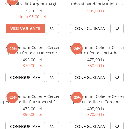
Cadouri Baieti
reglabil si link Argint / Argint
toho si pandantiv Inima 15
Cercei din aur
Bijuterii Profesii
Cadouri pentru Absolvire
placat cu aur 18K - Cupa
mm din Aur 14K cu
125,00 Lei
995,00 Lei
Bijuterii Pasiuni & Hobby
Mondiala 2026
fotogravura - Cadou premium
de la 95,00 Lei
Cadou Educatoare / Invatatoare /
fetite
Profesoare
Bijuterii Tematice Sport
VEZI VARIANTE
CONFIGUREAZA
Cadouri Cupluri
Bijuterii cu mesaj Motivational
Bijuterii personalizate cu poza
Set Premium Colier + Cercei
Set Premium Colier + Cercei
-25%
-26%
pentru fetite cu Unicorn /
pentru fetite Flori Albe
Inorog- Argint 925 + Pelicula
Margareta - Argint 925 +
495,00 Lei
475,00 Lei
Anticoroziva
Pelicula Anticoroziva
370,00 Lei
350,00 Lei
CONFIGUREAZA
CONFIGUREAZA
Set Premium Colier + Cercei
Set Premium Colier + Cercei
-26%
-25%
pentru fetite Curcubeu si Flori
pentru fetite cu Coroana
Colorate - Argint 925 +
Printesa - Argint 925 +
475,00 Lei
495,00 Lei
Pelicula Anticoroziva
Pelicula Anticoroziva
350,00 Lei
370,00 Lei
CONFIGUREAZA
CONFIGUREAZA