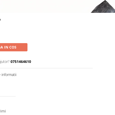
a
A IN COS
ajutor?
0751464610
informatii
rimi