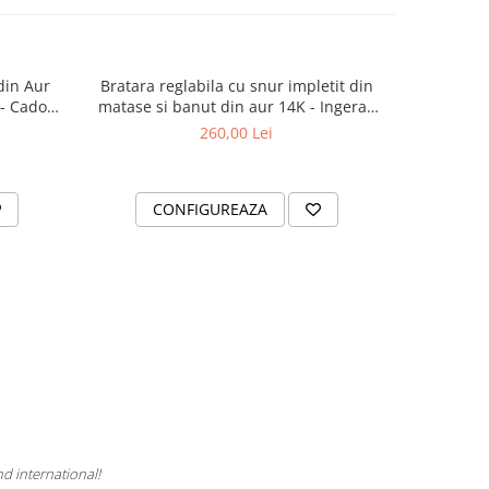
 din Aur
Bratara reglabila cu snur impletit din
Bratara 
-10%
 - Cadou
matase si banut din aur 14K - Ingeras
Icoana Fec
gravat
260,00 Lei
200
CONFIGUREAZA
C
nd international!