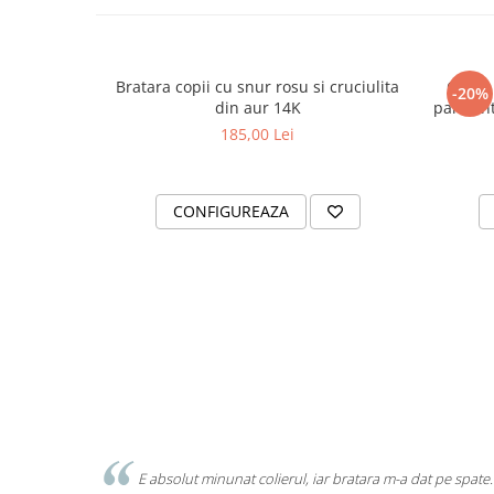
Bratara copii cu snur rosu si cruciulita
Colier
-20%
din aur 14K
pandanti
185,00 Lei
CONFIGUREAZA
E absolut minunat colierul, iar bratara m-a dat pe spate.