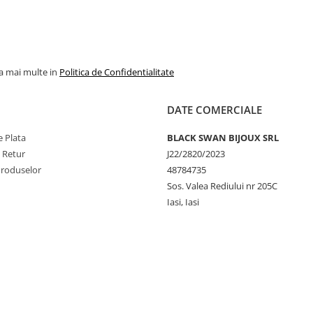
la mai multe in
Politica de Confidentialitate
DATE COMERCIALE
 Plata
BLACK SWAN BIJOUX SRL
e Retur
J22/2820/2023
Produselor
48784735
Sos. Valea Rediului nr 205C
Iasi, Iasi