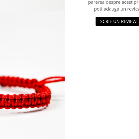
parerea despre acest p
poti adauga un revie
SCRIE UN REVIEW