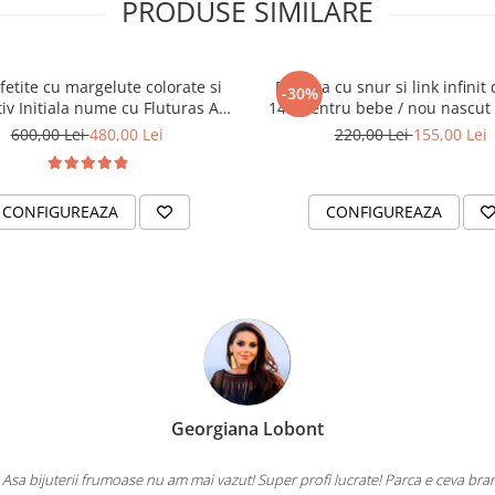
PRODUSE SIMILARE
 fetite cu margelute colorate si
Bratara cu snur si link infinit
-30%
v Initiala nume cu Fluturas Aur
14K pentru bebe / nou nascut
14K
Botez
600,00 Lei
480,00 Lei
220,00 Lei
155,00 Lei
CONFIGUREAZA
CONFIGUREAZA
Georgiana Lobont
 Asa bijuterii frumoase nu am mai vazut! Super profi lucrate! Parca e ceva bra