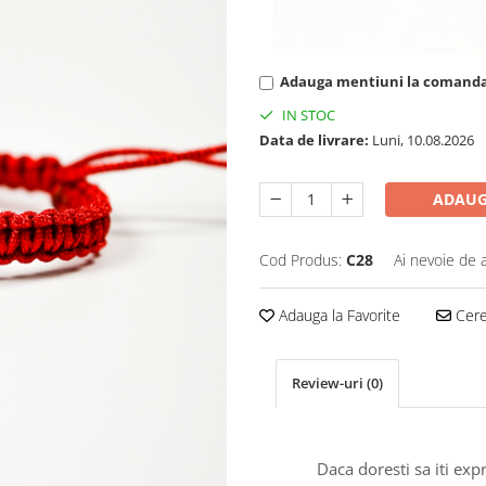
Adauga mentiuni la comand
IN STOC
Data de livrare:
Luni, 10.08.2026
ADAUG
Cod Produs:
C28
Ai nevoie de 
Adauga la Favorite
Cere 
Review-uri
(0)
Daca doresti sa iti exp