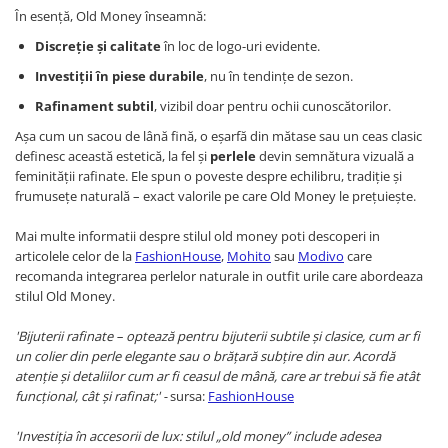
În esență, Old Money înseamnă:
Discreție și calitate
în loc de logo-uri evidente.
Investiții în piese durabile
, nu în tendințe de sezon.
Rafinament subtil
, vizibil doar pentru ochii cunoscătorilor.
Așa cum un sacou de lână fină, o eșarfă din mătase sau un ceas clasic
definesc această estetică, la fel și
perlele
devin semnătura vizuală a
feminității rafinate. Ele spun o poveste despre echilibru, tradiție și
frumusețe naturală – exact valorile pe care Old Money le prețuiește.
Mai multe informatii despre stilul old money poti descoperi in
articolele celor de la
FashionHouse
,
Mohito
sau
Modivo
care
recomanda integrarea perlelor naturale in outfit urile care abordeaza
stilul Old Money.
'Bijuterii rafinate – optează pentru bijuterii subtile și clasice, cum ar fi
un colier din perle elegante sau o brățară subțire din aur. Acordă
atenție și detaliilor cum ar fi ceasul de mână, care ar trebui să fie atât
funcțional, cât și rafinat;' -
sursa:
FashionHouse
'Investiția în accesorii de lux: stilul „old money” include adesea