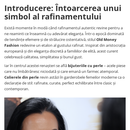
Introducere: Întoarcerea unui
simbol al rafinamentului
Există momente în modă când rafinamentul autentic revine pentru a
ne reaminti ce înseamnă cu adevărat eleganța. Într-o epocă dominată
de tendințe efemere și de strălucire ostentativă, stilul
Old Money
Fashion
redevine un etalon al gustului rafinat. Inspirat din aristocrația
europeană și din eleganța discretă a familiilor de elită, acest curent
celebrează calitatea, simplitatea și bunul gust.
Iar în centrul acestei renașteri se află
bijuteriile cu perle
– acele piese
care nu îmbătrânesc niciodată și care emană un farmec atemporal.
Colierele din perle
revin astăzi în garderobele femeilor moderne ca o
declarație de stil: rafinate, curate, perfect echilibrate între clasic și
contemporan.