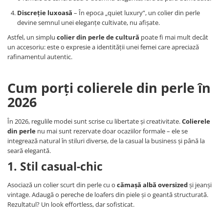
Discreție luxoasă
– În epoca „quiet luxury”, un colier din perle
devine semnul unei eleganțe cultivate, nu afișate.
Astfel, un simplu
colier din perle de cultură
poate fi mai mult decât
un accesoriu: este o expresie a identității unei femei care apreciază
rafinamentul autentic.
Cum porți colierele din perle în
2026
În 2026, regulile modei sunt scrise cu libertate și creativitate.
Colierele
din perle
nu mai sunt rezervate doar ocaziilor formale – ele se
integrează natural în stiluri diverse, de la casual la business și până la
seară elegantă.
1. Stil casual-chic
Asociază un colier scurt din perle cu o
cămașă albă oversized
și jeanși
vintage. Adaugă o pereche de loafers din piele și o geantă structurată.
Rezultatul? Un look effortless, dar sofisticat.