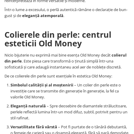
reinterpretează în forme versatile și moderne.
Într-o lume a excesului, o perlă autentică rămâne o declarație de bun-
gust și de
eleganță atemporală
.
Colierele din perle: centrul
esteticii Old Money
Nicio bijuterie nu exprimă mai bine esența Old Money decât
colierul
din perle
. Este piesa care transformă o ținută simplă într-una
sofisticată și care adaugă instantaneu acel aer de noblețe discretă.
De ce colierele din perle sunt esențiale în estetica Old Money:
Simbolul calității și al moștenirii
– Un colier din perle este o
investiție care se transmite din generație în generație, la fel ca
valorile Old Money.
Eleganță naturală
– Spre deosebire de diamantele strălucitoare,
perlele reflectă lumina într-un mod difuz, subtil, potrivit pentru un
stil rafinat.
Versatilitate fără vârstă
– Pot fi purtate de o tânără debutantă,
o femeie de carieră sau o doamnă elegantă, fără să pară demodate.