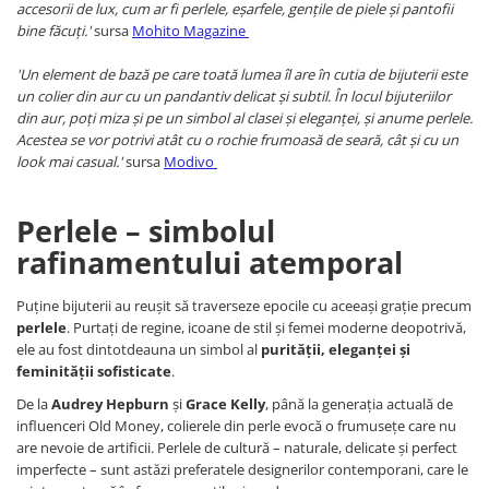
accesorii de lux, cum ar fi perlele, eșarfele, gențile de piele și pantofii
bine făcuți.'
sursa
Mohito Magazine
'Un element de bază pe care toată lumea îl are în cutia de bijuterii este
un colier din aur cu un pandantiv delicat și subtil. În locul bijuteriilor
din aur, poți miza și pe un simbol al clasei și eleganței, și anume perlele.
Acestea se vor potrivi atât cu o rochie frumoasă de seară, cât și cu un
look mai casual.'
sursa
Modivo
Perlele – simbolul
rafinamentului atemporal
Puține bijuterii au reușit să traverseze epocile cu aceeași grație precum
perlele
. Purtați de regine, icoane de stil și femei moderne deopotrivă,
ele au fost dintotdeauna un simbol al
purității, eleganței și
feminității sofisticate
.
De la
Audrey Hepburn
și
Grace Kelly
, până la generația actuală de
influenceri Old Money, colierele din perle evocă o frumusețe care nu
are nevoie de artificii. Perlele de cultură – naturale, delicate și perfect
imperfecte – sunt astăzi preferatele designerilor contemporani, care le