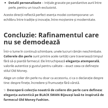
Detalii personalizate
– Inițiale gravate pe pandantive aurii între
perle, pentru un touch exclusivist.
Aceste direcții reflectă perfect esența modei contemporane: un
echilibru între tradiție și inovație, între moștenire și modernitate.
Concluzie: Rafinamentul care
nu se demodează
Într-o lume în continuă schimbare, unele lucruri rămân neschimbate.
Colierele din perle
sunt printre acele rarități care traversează timpul
fără să-și piardă farmecul. Ele întruchipează
eleganța atemporală
,
valorile autentice și gustul pentru calitate – exact ceea ce definește
stilul Old Money.
Alege un colier din perle nu doar ca accesoriu, ci ca o declarație despre
tine: despre finețe, încredere și frumusețe fără vârstă.
✨
Descoperă colecția noastră de coliere din perle care definesc
eleganța autentică pe BLACK SWAN Bijouxși lasă-te inspirată de
farmecul Old Money Fashion.