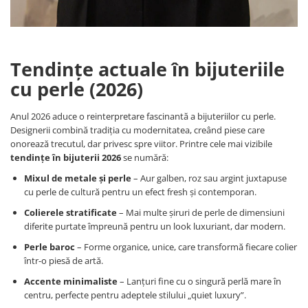
Tendințe actuale în bijuteriile
cu perle (2026)
Anul 2026 aduce o reinterpretare fascinantă a bijuteriilor cu perle.
Designerii combină tradiția cu modernitatea, creând piese care
onorează trecutul, dar privesc spre viitor. Printre cele mai vizibile
tendințe în bijuterii 2026
se numără:
Mixul de metale și perle
– Aur galben, roz sau argint juxtapuse
cu perle de cultură pentru un efect fresh și contemporan.
Colierele stratificate
– Mai multe șiruri de perle de dimensiuni
diferite purtate împreună pentru un look luxuriant, dar modern.
Perle baroc
– Forme organice, unice, care transformă fiecare colier
într-o piesă de artă.
Accente minimaliste
– Lanțuri fine cu o singură perlă mare în
centru, perfecte pentru adeptele stilului „quiet luxury”.