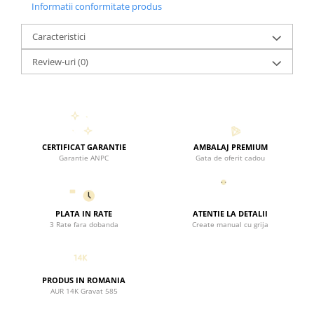
Informatii conformitate produs
disponibile si mentionat in casuta de observatii in
momentul plasarii comenzii.
Caracteristici
Important:
Orice comanda va fi confirmata telefonic
Review-uri
(0)
inainte de a fi expediata.
CERTIFICAT GARANTIE
AMBALAJ PREMIUM
Garantie ANPC
Gata de oferit cadou
PLATA IN RATE
ATENTIE LA DETALII
3 Rate fara dobanda
Create manual cu grija
PRODUS IN ROMANIA
AUR 14K Gravat 585