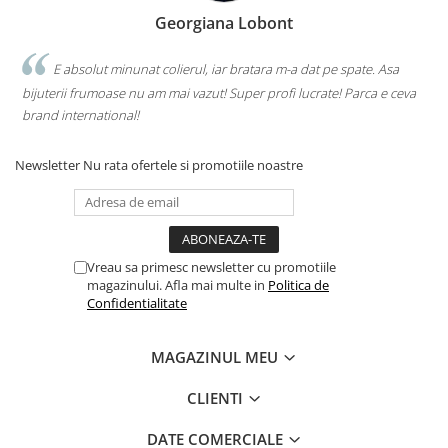
Georgiana Lobont
E absolut minunat colierul, iar bratara m-a dat pe spate. Asa
bijuterii frumoase nu am mai vazut! Super profi lucrate! Parca e ceva
brand international!
Newsletter
Nu rata ofertele si promotiile noastre
Vreau sa primesc newsletter cu promotiile
magazinului. Afla mai multe in
Politica de
Confidentialitate
MAGAZINUL MEU
CLIENTI
DATE COMERCIALE