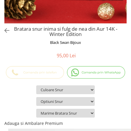
Cadouri Baieti
Cercei din aur
Bijuterii Profesii
Cadouri pentru Absolvire
Bijuterii Pasiuni & Hobby
Cadou Educatoare / Invatatoare /
Profesoare
Bijuterii Tematice Sport
Bratara snur inima si fulg de nea din Aur 14K -
Cadouri Cupluri
Bijuterii cu mesaj Motivational
Winter Edition
Bijuterii personalizate cu poza
Black Swan Bijoux
95,00 Lei
Adauga si Ambalare Premium