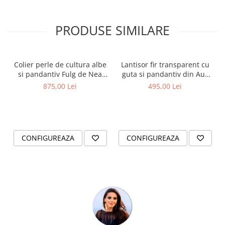
PRODUSE SIMILARE
Colier perle de cultura albe
Lantisor fir transparent cu
si pandantiv Fulg de Nea
guta si pandantiv din Aur
Aur 14K cu extensie lantisor
14K Fulg de Nea - Colectia
875,00 Lei
495,00 Lei
5 cm - Colectia de Craciun
de Craciun
CONFIGUREAZA
CONFIGUREAZA