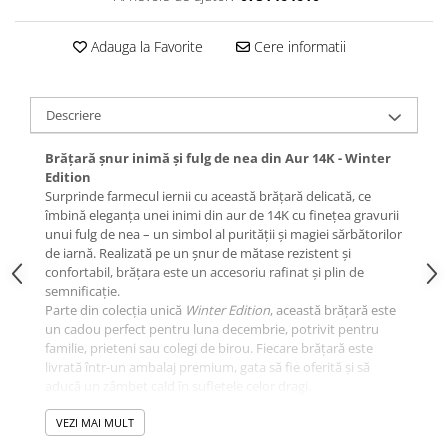
Adauga la Favorite
Cere informatii
Descriere
Brățară șnur inimă și fulg de nea din Aur 14K - Winter
Edition
Surprinde farmecul iernii cu această brățară delicată, ce
îmbină eleganța unei inimi din aur de 14K cu finețea gravurii
unui fulg de nea – un simbol al purității și magiei sărbătorilor
de iarnă. Realizată pe un șnur de mătase rezistent și
confortabil, brățara este un accesoriu rafinat și plin de
semnificație.
Parte din colecția unică
Winter Edition
, această brățară este
un cadou perfect pentru luna decembrie, potrivit pentru
familie, prieteni sau colegi de birou. Fiecare brățară este
livrată într-un ambalaj premium, gata să fie oferită și să
aducă un zâmbet cald în sufletele celor dragi.
Un dar prețios și emoționant, inspirat de magia sărbătorilor
de iarn
VEZI MAI MULT
Culoarea snurului de matase poate fi ales din gama de culori