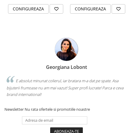
CONFIGUREAZA
CONFIGUREAZA
Georgiana Lobont
E absolut minunat colierul, iar bratara m-a dat pe spate. Asa
bijuterii frumoase nu am mai vazut! Super profi lucrate! Parca e ceva
brand international!
Newsletter
Nu rata ofertele si promotiile noastre