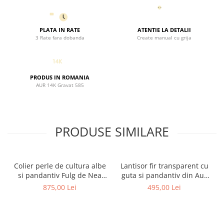
emotie, ce marcheaza un moment special.
PLATA IN RATE
ATENTIE LA DETALII
3 Rate fara dobanda
Create manual cu grija
PRODUS IN ROMANIA
AUR 14K Gravat 585
PRODUSE SIMILARE
Colier perle de cultura albe
Lantisor fir transparent cu
si pandantiv Fulg de Nea
guta si pandantiv din Aur
Aur 14K cu extensie lantisor
14K Fulg de Nea - Colectia
875,00 Lei
495,00 Lei
5 cm - Colectia de Craciun
de Craciun