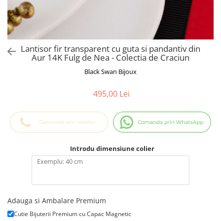
Cadouri Baieti
Cercei din aur
Bijuterii Profesii
Cadouri pentru Absolvire
Bijuterii Pasiuni & Hobby
Cadou Educatoare / Invatatoare /
Profesoare
Bijuterii Tematice Sport
Lantisor fir transparent cu guta si pandantiv din
Cadouri Cupluri
Bijuterii cu mesaj Motivational
Aur 14K Fulg de Nea - Colectia de Craciun
Bijuterii personalizate cu poza
Black Swan Bijoux
495,00 Lei
Introdu dimensiune colier
Adauga si Ambalare Premium
Cutie Bijuterii Premium cu Capac Magnetic