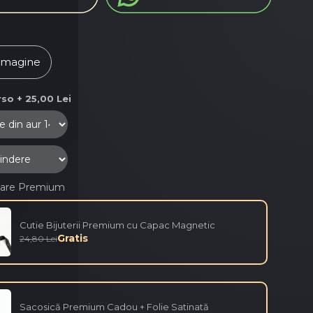
imagine
so + 25,00 Lei
are Premium
Cutie Bijuterii Premium cu Capac Magnetic
Gratis
24,80 Lei
Sacosică Premium Cadou + Folie Satinată