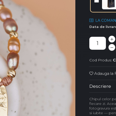
LA COMA
Data de livrar
Cod Produs:
C
Adauga la F
Descriere
Chipul celor pe 
fiecare zi. Ace
fotogravura es
si iubite — pen