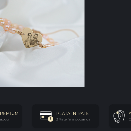
PREMIUM
PLATA IN RATE
 cadou
3 Rate fara dobanda
C