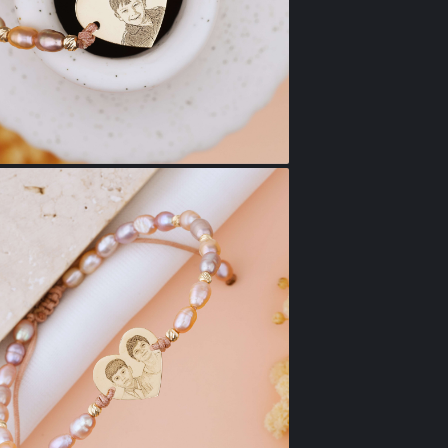
- Material inima
- Dimensiune 
Unele cadouri s
— pentru mama 
ce iubeste cel
Nota: Alege fo
subiectele/p
incarcat sau 
In varianta s