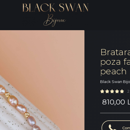
Bratar
poza fa
peach 
Black Swan Bij
2
810,00 