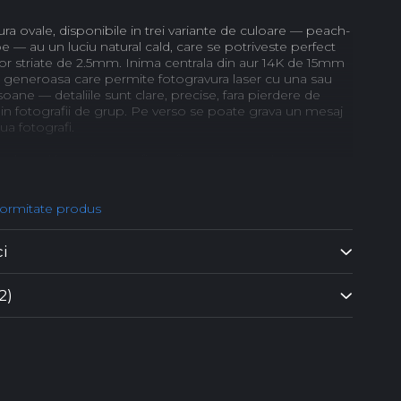
ura ovale, disponibile in trei variante de culoare — peach-
be — au un luciu natural cald, care se potriveste perfect
elor striate de 2.5mm. Inima centrala din aur 14K de 15mm
a generoasa care permite fotogravura laser cu una sau
ane — detaliile sunt clare, precise, fara pierdere de
si in fotografii de grup. Pe verso se poate grava un mesaj
ua fotografi.
ndere al bratarii poate fi configurat in 2 moduri:
labila, cu snur reglabil si impletitura macrame
hidere fix cu Cheita si Za din Aur 14K
formitate produs
e striate din aur 14K pot fi configurate pe sirag, cate 4 de
inimii — un detaliu de finisaj care ridica nivelul vizual al
ci
aser pe fata inimii — una sau mai multe persoane, detalii
2)
il cu mesaj text sau a doua fotografie
ura ovale in 3 variante: peach-roz, crem, albe
ute striate din aur 14K — configurabile la comanda
in aur 14K — suprafata generoasa, gravura precisa
rite de inchidere (Fix sau Reglabil)
mbalaj cadou premium Black Swan Bijoux