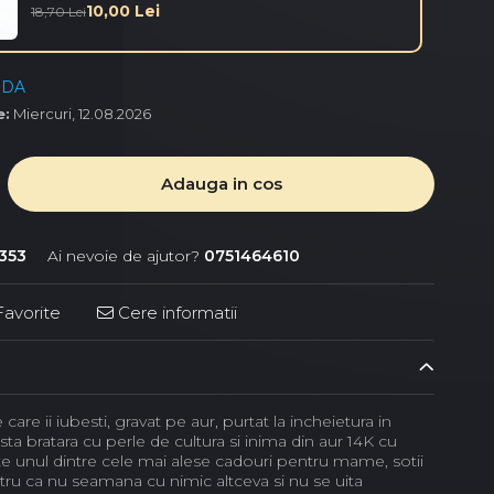
10,00 Lei
18,70 Lei
NDA
e:
Miercuri, 12.08.2026
Adauga in cos
353
Ai nevoie de ajutor?
0751464610
avorite
Cere informatii
care ii iubesti, gravat pe aur, purtat la incheietura in
asta bratara cu perle de cultura si inima din aur 14K cu
te unul dintre cele mai alese cadouri pentru mame, sotii
tru ca nu seamana cu nimic altceva si nu se uita