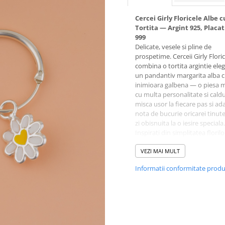
Cercei Girly Floricele Albe c
Tortita — Argint 925, Placat
999
Delicate, vesele si pline de
prospetime. Cerceii Girly Flori
combina o tortita argintie ele
un pandantiv margarita alba 
inimioara galbena — o piesa m
cu multa personalitate si caldu
misca usor la fiecare pas si a
nota de bucurie oricarei tinute
zi obisnuita la o iesire speciala.
Inspirati din simplitatea floril
camp, acesti cercei au ceva mag
— acel sentiment de vara, de l
VEZI MAI MULT
si de tinerete care nu trece nic
Informatii conformitate prod
Sunt suficient de fini pentru a 
eleganti si suficient de jucaus
a face o fetita fericita.
De ce ii vei iubi:
-
Realizati din argint 925 de
calitate premium
— rezisten