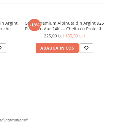
in Argint
Cercei Premium Albinuta din Argint 925
Cercei P
-18%
-18%
Ureche
Placat cu Aur 24K — Cheita cu Protectie
Argint 925
Ureche
225,00 Lei
185,00 Lei
2
ADAUGA IN COS
AD
nd international!