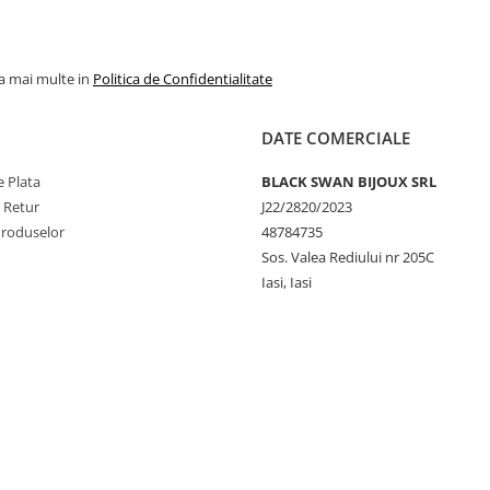
la mai multe in
Politica de Confidentialitate
DATE COMERCIALE
 Plata
BLACK SWAN BIJOUX SRL
e Retur
J22/2820/2023
Produselor
48784735
Sos. Valea Rediului nr 205C
Iasi, Iasi