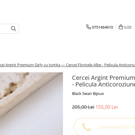
0751464610
0,00
cei Argint Premium Girly cu tortita — Cercei Floricele Albe - Pelicula Anticor
Cercei Argint Premium G
- Pelicula Anticoroziun
Black Swan Bijoux
205,00 Lei
155,00 Lei