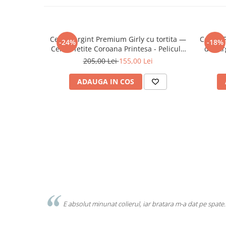
Cercei Argint Premium Girly cu tortita —
Cercei 
-24%
-18%
Cercei fetite Coroana Printesa - Pelicula
din Ar
Anticoroziune
205,00 Lei
155,00 Lei
ADAUGA IN COS
E absolut minunat colierul, iar bratara m-a dat pe spate.