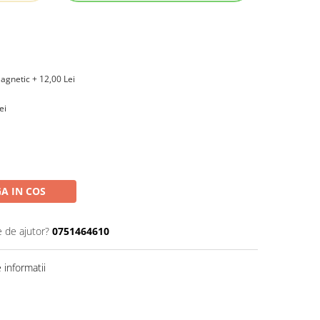
agnetic + 12,00 Lei
ei
A IN COS
e de ajutor?
0751464610
informatii