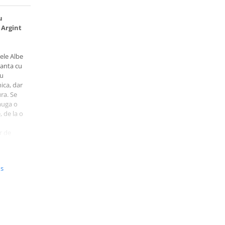
u
 Argint
cele Albe
ganta cu
cu
ica, dar
ra. Se
dauga o
, de la o
or de
ic in ei
ibertate
iodata.
us
fi
i pentru
ti,