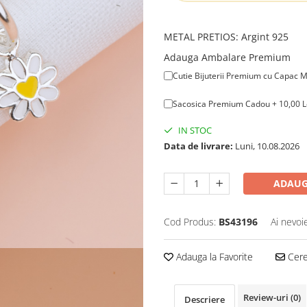
METAL PRETIOS
:
Argint 925
Adauga Ambalare Premium
Cutie Bijuterii Premium cu Capac M
Sacosica Premium Cadou + 10,00 L
IN STOC
Data de livrare:
Luni, 10.08.2026
ADAUG
Cod Produs:
BS43196
Ai nevoi
Adauga la Favorite
Cere 
Review-uri
(0)
Descriere