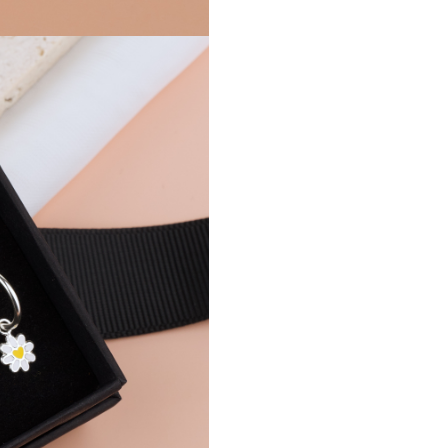
hipoalergenici si comozi chiar s
purtare zilnica
-
Placati cu argint 999
— cel 
argint, pentru un finish curat,
stralucitor si cu aspect impeca
-
Pelicula anticoroziva
— isi
pastreaza stralucirea si aspect
proaspat in timp, indiferent ca
des sunt purtati
-
Pandantiv margarita cu em
si inimioara galbena
— un de
jucaus si plin de caldura, care
lumina frumos
-
Tortita argintie fina
— usoa
confortabila si discreta, potrivi
orice varsta si orice tinuta
-
Livrare in ambalaj premi
Black Swan Bijoux
— gata de
cadou
Detalii tehnice:
- Material: Argint 925
- Placare: Argint 999 + pelicula
anticoroziva
- Tip: Tortita cu pandantiv flor