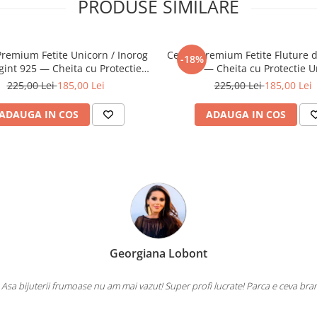
PRODUSE SIMILARE
Premium Fetite Unicorn / Inorog
Cercei Premium Fetite Fluture d
-18%
gint 925 — Cheita cu Protectie
925 — Cheita cu Protectie 
Ureche
225,00 Lei
185,00 Lei
225,00 Lei
185,00 Lei
ADAUGA IN COS
ADAUGA IN COS
Georgiana Lobont
 Asa bijuterii frumoase nu am mai vazut! Super profi lucrate! Parca e ceva bra