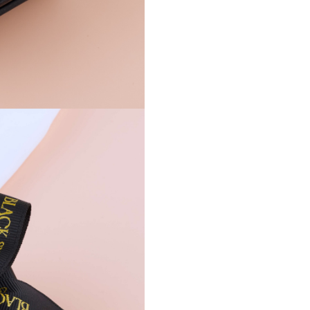
- Decoratiuni: Email alb + inim
galbena epoxidica
- Inchidere: Tortita click
O margarita pentru sufletul e
cadou simplu, dar de neuitat.