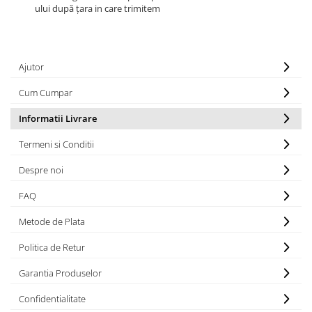
Cadouri Baieti
ului după țara in care trimitem
Cercei din aur
Bijuterii Profesii
Cadouri pentru Absolvire
Bijuterii Pasiuni & Hobby
Cadou Educatoare / Invatatoare /
Profesoare
Bijuterii Tematice Sport
Ajutor
Cadouri Cupluri
Bijuterii cu mesaj Motivational
Cum Cumpar
Bijuterii personalizate cu poza
Informatii Livrare
Termeni si Conditii
Despre noi
FAQ
Metode de Plata
Politica de Retur
Garantia Produselor
Confidentialitate