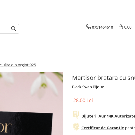
0751464610
0,00
iulita din Argint 925
Martisor bratara cu snu
Black Swan Bijoux
28,00 Lei
Bijuterii Aur 14K Autoriza
Certificat de Garantie
pentr