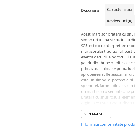
Caracteristici
Descriere
Review-uri
(0)
Acest martisor bratara cu snur
simboluri Inima si cruciulita di
925, este o reinterpretare mo
martisorului traditional, past
esenta daruirii, a norocului si 
gandurilor bune oferite la inc
primavara. Inima exprima iubi
apropierea sufleteasca, iar cru
este un simbol al protectiei si
sperantei, facand din aceasta 
un martisor cu semnificatie p
Bratara cu snur rosu si elemen
Argint 925 este usoara, discret
confortabila, ideala pentru a fi
purtata pe tot parcursul lunii 
VEZI MAI MULT
nu numai. Designul simplu si 
Informatii conformitate prod
transforma martisorul clasic i
accesoriu modern, potrivit pe