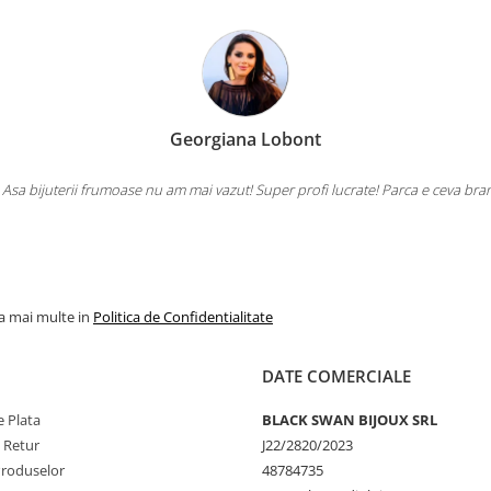
Georgiana Lobont
 Asa bijuterii frumoase nu am mai vazut! Super profi lucrate! Parca e ceva bra
la mai multe in
Politica de Confidentialitate
DATE COMERCIALE
 Plata
BLACK SWAN BIJOUX SRL
e Retur
J22/2820/2023
Produselor
48784735