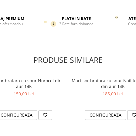
femei, fete sau adolescente.
Livrat in ambalaj premium, ac
martisor din argint este alege
AJ PREMIUM
PLATA IN RATE
ATE
perfecta pentru a fi oferit de 1
e oferit cadou
3 Rate fara dobanda
Crea
ca simbol al primaverii, al noro
al protectiei. Un cadou cu val
emotionala, menit sa transmita
iubire si ganduri senine.
PRODUSE SIMILARE
or bratara cu snur Norocel din
Martisor bratara cu snur Nail t
aur 14K
din aur 14K
150,00 Lei
185,00 Lei
CONFIGUREAZA
CONFIGUREAZA