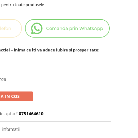
t
pentru toate produsele
ecției – inima ce îți va aduce iubire și prosperitate!
026
A IN COS
de ajutor?
0751464610
informatii