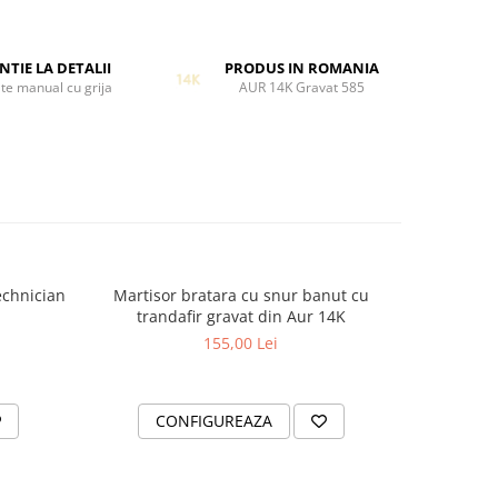
est
rea
NTIE LA DETALII
PRODUS IN ROMANIA
 Martie,
te manual cu grija
AUR 14K Gravat 585
cului si
oare
 grija,
echnician
Martisor bratara cu snur banut cu
Martiso
-20%
trandafir gravat din Aur 14K
Ha
155,00 Lei
2
CONFIGUREAZA
C