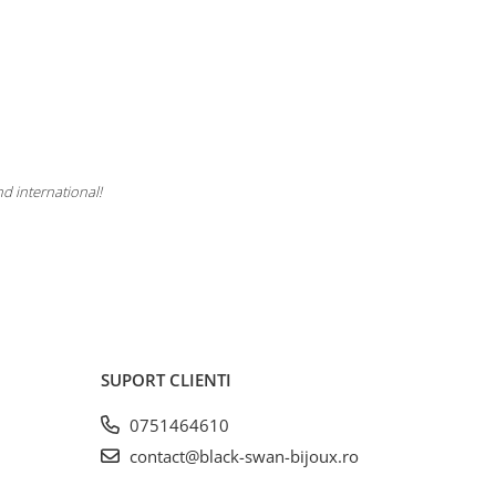
nd international!
SUPORT CLIENTI
0751464610
contact@black-swan-bijoux.ro