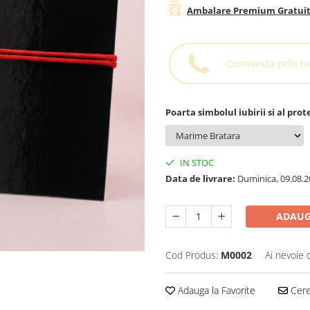
Ambalare Premium Gratui
Poarta simbolul iubirii si al prot
IN STOC
Data de livrare:
Duminica, 09.08.2
ADAUG
Cod Produs:
M0002
Ai nevoie 
Adauga la Favorite
Cere 