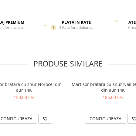
apropiata – un martisor care
transmite un mesaj frumos: cu
a inflori, de a visa si de a mer
AJ PREMIUM
PLATA IN RATE
ATE
departe.
e oferit cadou
3 Rate fara dobanda
Crea
Datorita aspectului minimalist
bratara poate fi purtata zilnic,
amintind mereu de un gest sin
de o primavara plina de spera
PRODUSE SIMILARE
or bratara cu snur Norocel din
Martisor bratara cu snur Nail t
aur 14K
din aur 14K
150,00 Lei
185,00 Lei
CONFIGUREAZA
CONFIGUREAZA