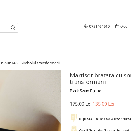
0751464610
0,00
din Aur 14K - Simbolul transformarii
Martisor bratara cu snu
transformarii
Black Swan Bijoux
175,00 Lei
135,00 Lei
Bijuterii Aur 14K Autoriza
Certificat de Garantie
pentr