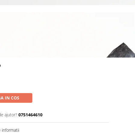
a
A IN COS
de ajutor?
0751464610
informatii