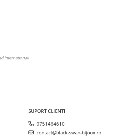
nd international!
SUPORT CLIENTI
0751464610
contact@black-swan-bijoux.ro