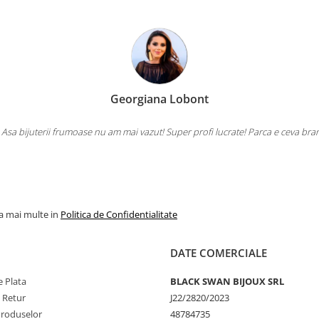
Georgiana Lobont
 Asa bijuterii frumoase nu am mai vazut! Super profi lucrate! Parca e ceva bra
la mai multe in
Politica de Confidentialitate
DATE COMERCIALE
 Plata
BLACK SWAN BIJOUX SRL
e Retur
J22/2820/2023
Produselor
48784735