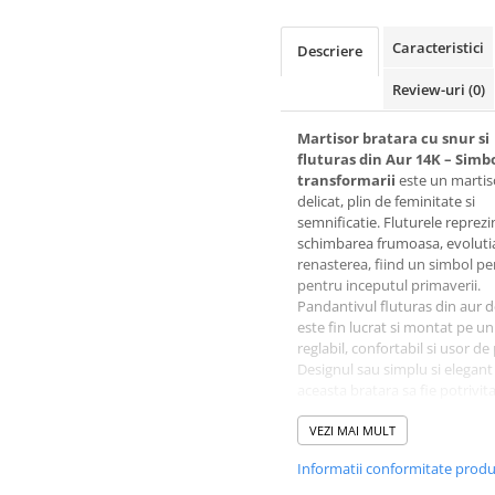
Caracteristici
Descriere
Review-uri
(0)
Martisor bratara cu snur si
fluturas din Aur 14K – Simb
transformarii
este un martis
delicat, plin de feminitate si
semnificatie. Fluturele reprezi
schimbarea frumoasa, evolutia
renasterea, fiind un simbol pe
pentru inceputul primaverii.
Pandantivul fluturas din aur 
este fin lucrat si montat pe u
reglabil, confortabil si usor de
Designul sau simplu si elegant
aceasta bratara sa fie potrivit
orice stil si orice varsta, deve
accesoriu care poate fi purtat
VEZI MAI MULT
mult timp dupa 1 Martie.
Informatii conformitate prod
Este un cadou inspirat pentr
iubita, sotie, fiica sau o priete