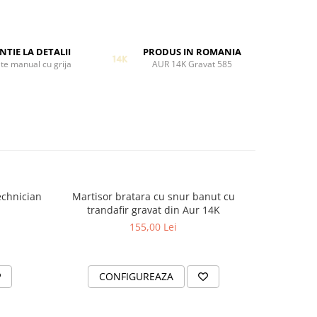
rajul de
ge mai
NTIE LA DETALII
PRODUS IN ROMANIA
te manual cu grija
AUR 14K Gravat 585
,
cer si
nta.
echnician
Martisor bratara cu snur banut cu
Martiso
-20%
trandafir gravat din Aur 14K
Ha
155,00 Lei
2
CONFIGUREAZA
C