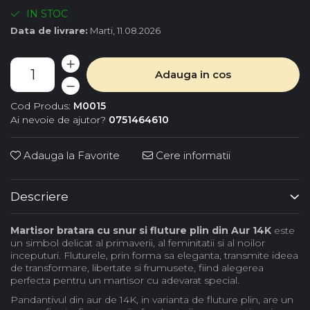
IN STOC
Data de livrare:
Marti, 11.08.2026
Adauga in cos
Cod Produs:
M0015
Ai nevoie de ajutor?
0751464610
Adauga la Favorite
Cere informatii
Descriere
Martisor bratara cu snur si fluture plin din Aur 14K
este
un simbol delicat al primaverii, al feminitatii si al noilor
inceputuri. Fluturele, prin forma sa eleganta, transmite ideea
de transformare, libertate si frumusete, fiind alegerea
perfecta pentru un martisor cu adevarat special.
Pandantivul din aur de 14K, in varianta de fluture plin, are un