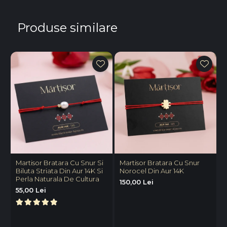
Produse similare
Martisor Bratara Cu Snur Si
Martisor Bratara Cu Snur
M
Biluta Striata Din Aur 14K Si
Norocel Din Aur 14K
N
Perla Naturala De Cultura
150,00 Lei
1
55,00 Lei