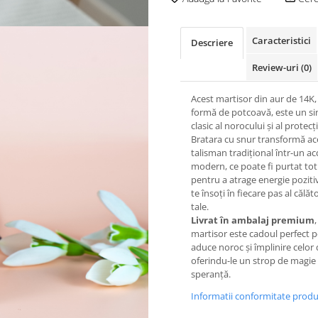
Caracteristici
Descriere
Review-uri
(0)
Acest martisor din aur de 14K,
formă de potcoavă, este un s
clasic al norocului și al protecți
Bratara cu snur transformă ac
talisman tradițional într-un ac
modern, ce poate fi purtat tot
pentru a atrage energie pozitiv
te însoți în fiecare pas al călăto
tale.
Livrat în ambalaj premium
martisor este cadoul perfect 
aduce noroc și împlinire celor 
oferindu-le un strop de magie 
speranță.
Informatii conformitate prod