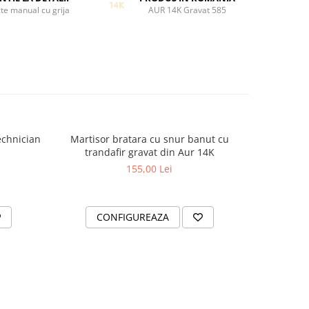
te manual cu grija
AUR 14K Gravat 585
echnician
Martisor bratara cu snur banut cu
Martiso
-20%
trandafir gravat din Aur 14K
Ha
155,00 Lei
2
CONFIGUREAZA
C