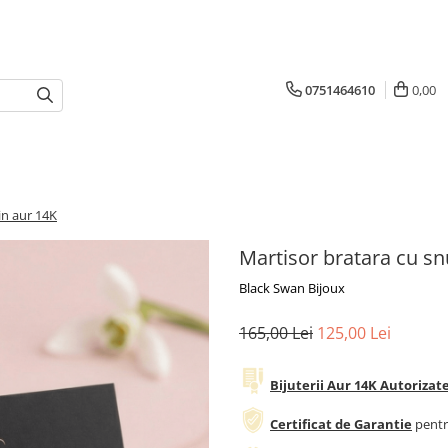
0751464610
0,00
in aur 14K
Martisor bratara cu sn
Black Swan Bijoux
165,00 Lei
125,00 Lei
Bijuterii Aur 14K Autoriza
Certificat de Garantie
pentr