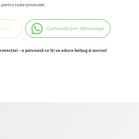
t
pentru toate produsele
rotecției – o potcoavă ce îți va aduce belșug și succes!