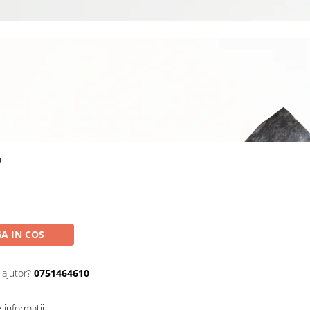
a
A IN COS
 ajutor?
0751464610
informatii