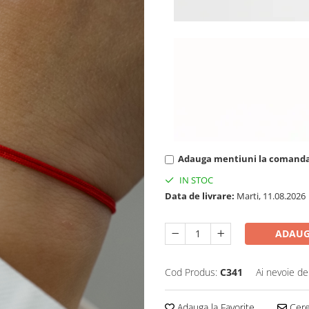
Adauga mentiuni la comand
IN STOC
Data de livrare:
Marti, 11.08.2026
ADAUG
Cod Produs:
C341
Ai nevoie de
Adauga la Favorite
Cere 