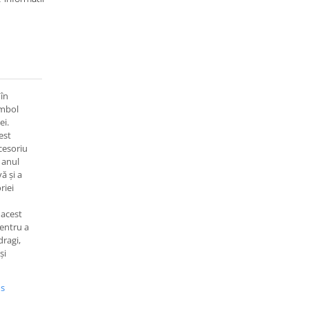
 în
imbol
ei.
est
cesoriu
 anul
ă și a
riei
, acest
pentru a
dragi,
și
us