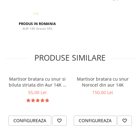
PRODUS IN ROMANIA
AUR 14K Gravat 585
PRODUSE SIMILARE
Martisor bratara cu snur si
Martisor bratara cu snur
biluta striata din Aur 14K si
Norocel din aur 14K
perla naturala de cultura
55,00 Lei
150,00 Lei
CONFIGUREAZA
CONFIGUREAZA