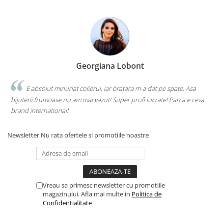
Georgiana Lobont
E absolut minunat colierul, iar bratara m-a dat pe spate. Asa
bijuterii frumoase nu am mai vazut! Super profi lucrate! Parca e ceva
brand international!
Newsletter
Nu rata ofertele si promotiile noastre
Vreau sa primesc newsletter cu promotiile
magazinului. Afla mai multe in
Politica de
Confidentialitate