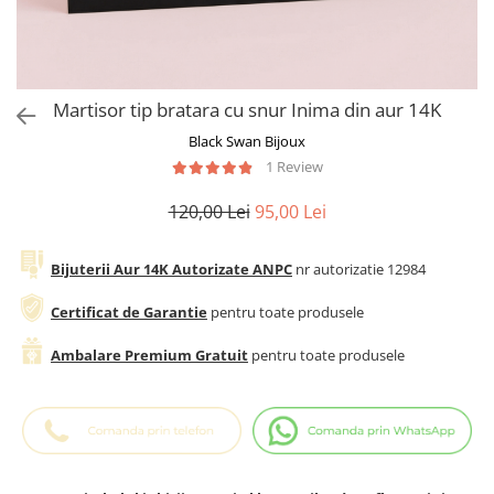
Cadouri Baieti
Cercei din aur
Bijuterii Profesii
Cadouri pentru Absolvire
Bijuterii Pasiuni & Hobby
Cadou Educatoare / Invatatoare /
Profesoare
Bijuterii Tematice Sport
Martisor tip bratara cu snur Inima din aur 14K
Cadouri Cupluri
Bijuterii cu mesaj Motivational
Black Swan Bijoux
Bijuterii personalizate cu poza
1 Review
120,00 Lei
95,00 Lei
Bijuterii Aur 14K Autorizate ANPC
nr autorizatie 12984
Certificat de Garantie
pentru toate produsele
Ambalare Premium Gratuit
pentru toate produsele