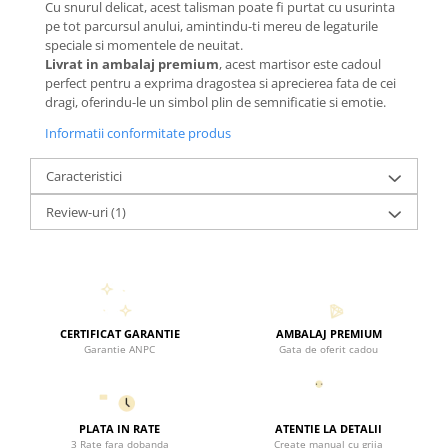
Cu snurul delicat, acest talisman poate fi purtat cu usurinta
pe tot parcursul anului, amintindu-ti mereu de legaturile
speciale si momentele de neuitat.
Livrat in ambalaj premium
, acest martisor este cadoul
perfect pentru a exprima dragostea si aprecierea fata de cei
dragi, oferindu-le un simbol plin de semnificatie si emotie.
Informatii conformitate produs
Caracteristici
Review-uri
(1)
CERTIFICAT GARANTIE
AMBALAJ PREMIUM
Garantie ANPC
Gata de oferit cadou
PLATA IN RATE
ATENTIE LA DETALII
3 Rate fara dobanda
Create manual cu grija