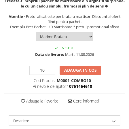
Creeaza-ti propriul pachet de martisoare din argint si surprinde-
le cu un cadou simplu, frumos si plin de sens 🍀
Atentie -
Pretul afisat este per bratara martisor. Discountul oferit
fiind pentru pachet.
Exemplu Pret Pachet - 10 Martisoare * pretul promotional afisat
IN STOC
Data de livrare:
Marti, 11.08.2026
ADAUGA IN COS
Cod Produs:
M0001-COMBO10
Ai nevoie de ajutor?
0751464610
Adauga la Favorite
Cere informatii
Descriere