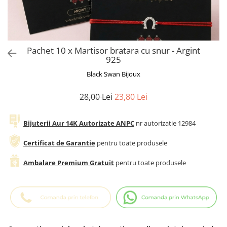
Cadouri Baieti
Cercei din aur
Bijuterii Profesii
Cadouri pentru Absolvire
Bijuterii Pasiuni & Hobby
Cadou Educatoare / Invatatoare /
Profesoare
Bijuterii Tematice Sport
Pachet 10 x Martisor bratara cu snur - Argint
Cadouri Cupluri
Bijuterii cu mesaj Motivational
925
Bijuterii personalizate cu poza
Black Swan Bijoux
28,00 Lei
23,80 Lei
Bijuterii Aur 14K Autorizate ANPC
nr autorizatie 12984
Certificat de Garantie
pentru toate produsele
Ambalare Premium Gratuit
pentru toate produsele