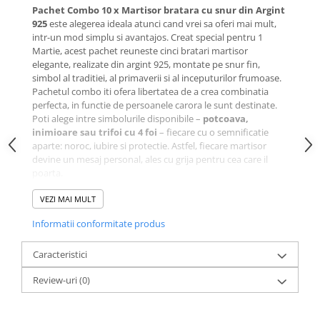
Pachet Combo 10 x Martisor bratara cu snur din Argint
925
este alegerea ideala atunci cand vrei sa oferi mai mult,
intr-un mod simplu si avantajos. Creat special pentru 1
Martie, acest pachet reuneste cinci bratari martisor
elegante, realizate din argint 925, montate pe snur fin,
simbol al traditiei, al primaverii si al inceputurilor frumoase.
Pachetul combo iti ofera libertatea de a crea combinatia
perfecta, in functie de persoanele carora le sunt destinate.
Poti alege intre simbolurile disponibile –
potcoava,
inimioare sau trifoi cu 4 foi
– fiecare cu o semnificatie
aparte: noroc, iubire si protectie. Astfel, fiecare martisor
devine un mesaj personal, ales cu grija pentru cea care il
poarta.
Pe langa versatilitate, acest pachet beneficiaza de
un
discount de 15%
VEZI MAI MULT
, fiind o solutie practica si inspirata pentru
cei care cauta cadouri elegante pentru mama, sotie,
Informatii conformitate produs
prietena, colege sau persoane dragi. Argintul 925 garanteaza
calitatea si durabilitatea, iar designul minimalist face ca
aceste bratari sa poata fi purtate cu placere si dupa
Caracteristici
perioada martisorului.
Review-uri
(0)
Pachet Combo 10 x Martisor bratara cu snur din Argint
925
este mai mult decat un set de martisoare – este un mod
firesc de a darui emotie, simbol si eleganta, intr-un format