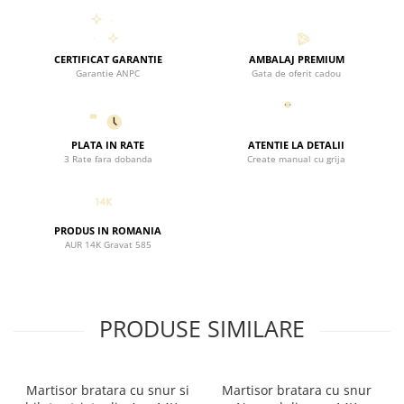
avantajos si atent gandit.
CERTIFICAT GARANTIE
AMBALAJ PREMIUM
Garantie ANPC
Gata de oferit cadou
PLATA IN RATE
ATENTIE LA DETALII
3 Rate fara dobanda
Create manual cu grija
PRODUS IN ROMANIA
AUR 14K Gravat 585
PRODUSE SIMILARE
Martisor bratara cu snur si
Martisor bratara cu snur