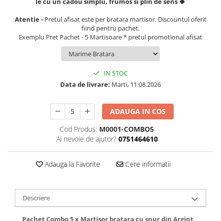
le cu un cadou simplu, frumos si plin de sens 🍀
Atentie -
Pretul afisat este per bratara martisor. Discountul oferit
fiind pentru pachet.
Exemplu Pret Pachet - 5 Martisoare * pretul promotional afisat
IN STOC
Data de livrare:
Marti, 11.08.2026
ADAUGA IN COS
Cod Produs:
M0001-COMBO5
Ai nevoie de ajutor?
0751464610
Adauga la Favorite
Cere informatii
Descriere
Pachet Combo 5 x Martisor bratara cu snur din Argint