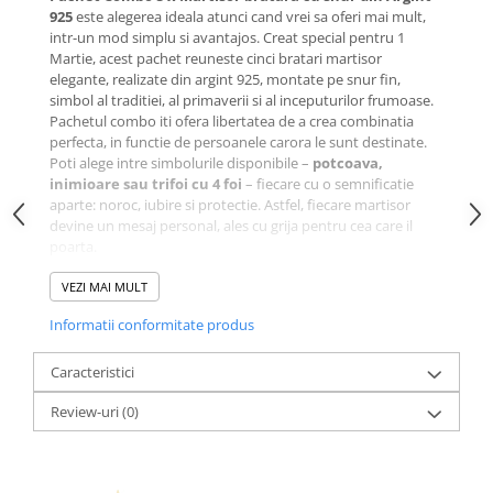
925
este alegerea ideala atunci cand vrei sa oferi mai mult,
intr-un mod simplu si avantajos. Creat special pentru 1
Martie, acest pachet reuneste cinci bratari martisor
elegante, realizate din argint 925, montate pe snur fin,
simbol al traditiei, al primaverii si al inceputurilor frumoase.
Pachetul combo iti ofera libertatea de a crea combinatia
perfecta, in functie de persoanele carora le sunt destinate.
Poti alege intre simbolurile disponibile –
potcoava,
inimioare sau trifoi cu 4 foi
– fiecare cu o semnificatie
aparte: noroc, iubire si protectie. Astfel, fiecare martisor
devine un mesaj personal, ales cu grija pentru cea care il
poarta.
Pe langa versatilitate, acest pachet beneficiaza de
un
discount de 10%
VEZI MAI MULT
, fiind o solutie practica si inspirata pentru
cei care cauta cadouri elegante pentru mama, sotie,
Informatii conformitate produs
prietena, colege sau persoane dragi. Argintul 925 garanteaza
calitatea si durabilitatea, iar designul minimalist face ca
aceste bratari sa poata fi purtate cu placere si dupa
Caracteristici
perioada martisorului.
Review-uri
(0)
Pachet Combo 5 x Martisor bratara cu snur din Argint
925
este mai mult decat un set de martisoare – este un mod
firesc de a darui emotie, simbol si eleganta, intr-un format
avantajos si atent gandit.