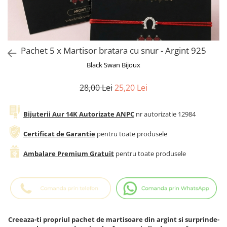
Cadouri Baieti
Cercei din aur
Bijuterii Profesii
Cadouri pentru Absolvire
Bijuterii Pasiuni & Hobby
Cadou Educatoare / Invatatoare /
Profesoare
Bijuterii Tematice Sport
Pachet 5 x Martisor bratara cu snur - Argint 925
Cadouri Cupluri
Bijuterii cu mesaj Motivational
Black Swan Bijoux
Bijuterii personalizate cu poza
28,00 Lei
25,20 Lei
Bijuterii Aur 14K Autorizate ANPC
nr autorizatie 12984
Certificat de Garantie
pentru toate produsele
Ambalare Premium Gratuit
pentru toate produsele
Creeaza-ti propriul pachet de martisoare din argint si surprinde-