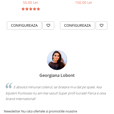
perla naturala de cultura
55,00 Lei
150,00 Lei
CONFIGUREAZA
CONFIGUREAZA
Georgiana Lobont
E absolut minunat colierul, iar bratara m-a dat pe spate. Asa
bijuterii frumoase nu am mai vazut! Super profi lucrate! Parca e ceva
brand international!
Newsletter
Nu rata ofertele si promotiile noastre