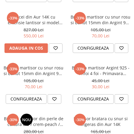
Cercei din Aur 14K cu
Bratara martisor cu snur rosu
-33%
-33%
extensie lantisor si model
si banut 15mm din Argint 925
pisica
Mama si Bebe
827,00 Lei
105,00 Lei
550,00 Lei
70,00 Lei
ADAUGA IN COS
CONFIGUREAZA
Bratara martisor cu snur rosu
Bratara martisor Argint 925 -
-33%
-33%
si banut 15mm din Argint 925
Trifoi 4 foi - Primavara
- Pentru mame in devenire
Frumoasa!
105,00 Lei
45,00 Lei
70,00 Lei
30,00 Lei
CONFIGUREAZA
CONFIGUREAZA
Bratara de picior din perle de
Martisor bratara cu snur si
-30%
NOU
-30%
cultura alb / crem-peach /
Ingeras din Aur 14K
negre si steluta de mare
280,00 Lei
165,00 Lei