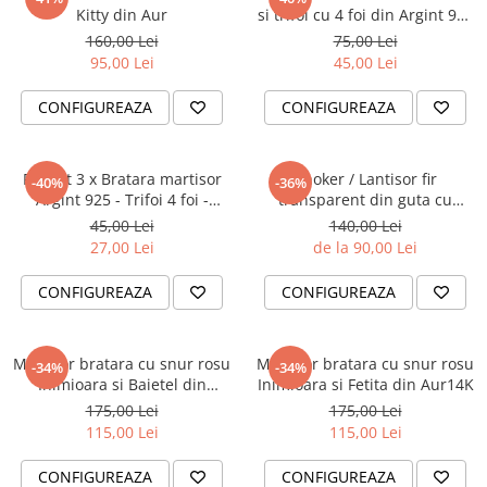
Cadouri Baieti
Kitty din Aur
si trifoi cu 4 foi din Argint 925
Cercei din aur
Bijuterii Profesii
Cadouri pentru Absolvire
suflat cu Aur 18K
160,00 Lei
75,00 Lei
Bijuterii Pasiuni & Hobby
95,00 Lei
45,00 Lei
Cadou Educatoare / Invatatoare /
Profesoare
Bijuterii Tematice Sport
CONFIGUREAZA
CONFIGUREAZA
Cadouri Cupluri
Bijuterii cu mesaj Motivational
Bijuterii personalizate cu poza
Pachet 3 x Bratara martisor
Choker / Lantisor fir
-40%
-36%
Argint 925 - Trifoi 4 foi -
transparent din guta cu
Primavara Frumoasa!
pandantiv Cruciulita si MIYUKI
45,00 Lei
140,00 Lei
colorate / sidef
27,00 Lei
de la 90,00 Lei
CONFIGUREAZA
CONFIGUREAZA
Martisor bratara cu snur rosu
Martisor bratara cu snur rosu
-34%
-34%
Inimioara si Baietel din
Inimioara si Fetita din Aur14K
Aur14K
175,00 Lei
175,00 Lei
115,00 Lei
115,00 Lei
CONFIGUREAZA
CONFIGUREAZA