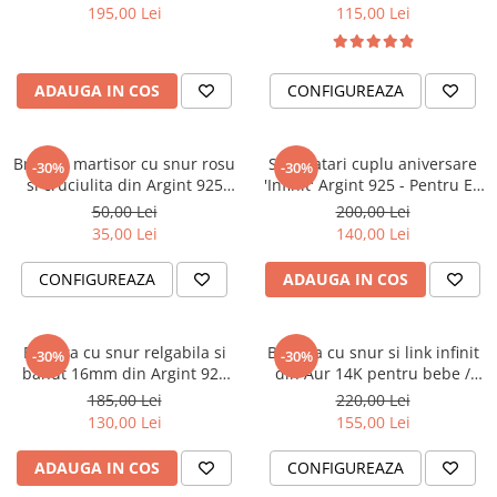
Argint / Argint placatu cu Aur
195,00 Lei
115,00 Lei
18K
ADAUGA IN COS
CONFIGUREAZA
Bratara martisor cu snur rosu
Set bratari cuplu aniversare
-30%
-30%
si cruciulita din Argint 925
'Infinit' Argint 925 - Pentru Ea
suflat cu Aur 18K
si Pentru El
50,00 Lei
200,00 Lei
35,00 Lei
140,00 Lei
CONFIGUREAZA
ADAUGA IN COS
Bratara cu snur relgabila si
Bratara cu snur si link infinit
-30%
-30%
banut 16mm din Argint 925
din Aur 14K pentru bebe /
suflat cu Aur 14K cadou
nou nascut - Cadou Botez
185,00 Lei
220,00 Lei
profesor / invatator
130,00 Lei
155,00 Lei
ADAUGA IN COS
CONFIGUREAZA