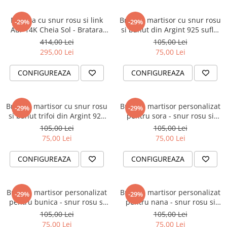
Bratara cu snur rosu si link
Bratara martisor cu snur rosu
-29%
-29%
Aur 14K Cheia Sol - Bratara
si banut din Argint 925 suflat
Cadou Solist / Cantaret
cu Aur 18K - 'Te iubim mama'
414,00 Lei
105,00 Lei
295,00 Lei
75,00 Lei
CONFIGUREAZA
CONFIGUREAZA
Bratara martisor cu snur rosu
Bratara martisor personalizat
-29%
-29%
si banut trifoi din Argint 925
pentru sora - snur rosu si
suflat cu Aur 18K - Pentru
banut din Argint 925 suflat cu
105,00 Lei
105,00 Lei
doamna invatatoare
Aur 18K - 'Te iubim sora'
75,00 Lei
75,00 Lei
CONFIGUREAZA
CONFIGUREAZA
Bratara martisor personalizat
Bratara martisor personalizat
-29%
-29%
pentru bunica - snur rosu si
pentru nana - snur rosu si
banut din Argint 925 suflat cu
banut din Argint 925 suflat cu
105,00 Lei
105,00 Lei
Aur 18K - 'Te iubim bunica'
Aur 18K - 'Te iubim nana'
75,00 Lei
75,00 Lei