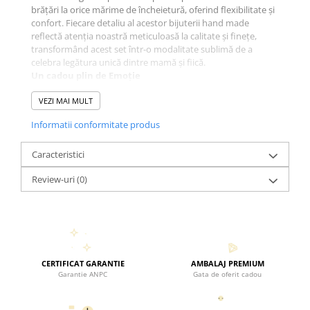
brățări la orice mărime de încheietură, oferind flexibilitate și
confort. Fiecare detaliu al acestor bijuterii hand made
reflectă atenția noastră meticuloasă la calitate și finețe,
transformând acest set într-o modalitate sublimă de a
celebra legătura unică dintre mamă și fiică.
Un cadou plin de Emoție
Acest set de două brățări - Inimă puzzle - Siluete Mama Fiică
reprezintă alegerea perfectă pentru a celebra legătura
VEZI MAI MULT
specială dintre două suflete legate. Indiferent dacă îl oferiți
Informatii conformitate produs
ca un cadou deosebit de Ziua Mamei, de ziua de naștere sau
în orice alt moment semnificativ, această bijuterie va
transmite emoții profunde.
Caracteristici
Oferiți și trăiți această legătură deosebită într-un mod care
Review-uri
(0)
să vă amintească mereu de dragostea și înțelegerea
profundă pe care o împărtășiți.
CERTIFICAT GARANTIE
AMBALAJ PREMIUM
Garantie ANPC
Gata de oferit cadou