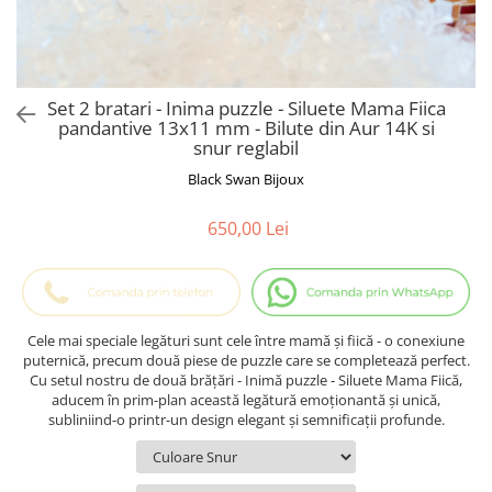
Cadouri Baieti
Cercei din aur
Bijuterii Profesii
Cadouri pentru Absolvire
Bijuterii Pasiuni & Hobby
Cadou Educatoare / Invatatoare /
Profesoare
Bijuterii Tematice Sport
Set 2 bratari - Inima puzzle - Siluete Mama Fiica
Cadouri Cupluri
Bijuterii cu mesaj Motivational
pandantive 13x11 mm - Bilute din Aur 14K si
snur reglabil
Bijuterii personalizate cu poza
Black Swan Bijoux
650,00 Lei
Cele mai speciale legături sunt cele între mamă și fiică - o conexiune
puternică, precum două piese de puzzle care se completează perfect.
Cu setul nostru de două brățări - Inimă puzzle - Siluete Mama Fiică,
aducem în prim-plan această legătură emoționantă și unică,
subliniind-o printr-un design elegant și semnificații profunde.