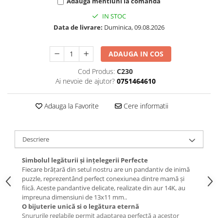
Adauga mentiuni la comanda
IN STOC
Data de livrare:
Duminica, 09.08.2026
ADAUGA IN COS
Cod Produs:
C230
Ai nevoie de ajutor?
0751464610
Adauga la Favorite
Cere informatii
Descriere
Simbolul legăturii și ințelegerii Perfecte
Fiecare brățară din setul nostru are un pandantiv de inimă
puzzle, reprezentând perfect conexiunea dintre mamă și
fiică. Aceste pandantive delicate, realizate din aur 14K, au
impreuna dimensiuni de 13x11 mm..
O bijuterie unică si o legătura eternă
Snururile reglabile permit adaptarea perfectă a acestor