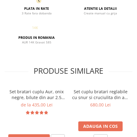
PLATA IN RATE
ATENTIE LA DETALII
3 Rate fara dobanda
Create manual cu grija
PRODUS IN ROMANIA
AUR 14K Gravat 585
PRODUSE SIMILARE
Set bratari cuplu Aur, onix
Set cuplu bratari reglabile
negre, bilute din aur 2.5
cu snur si cruciulita din aur
mm si cruciulita din aur
14K - Mesaj gravat
de la 435,00 Lei
680,00 Lei
14K
ADAUGA IN COS