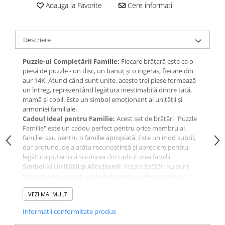
Adauga la Favorite
Cere informatii
Descriere
Puzzle-ul Completării Familie:
Fiecare brățară este ca o
piesă de puzzle - un disc, un banuț și o ingeras, fiecare din
aur 14K. Atunci când sunt unite, aceste trei piese formează
un întreg, reprezentând legătura inestimabilă dintre tată,
mamă și copil. Este un simbol emoționant al unității și
armoniei familiale.
Cadoul Ideal pentru Familie:
Acest set de brățări "Puzzle
Familie" este un cadou perfect pentru orice membru al
familiei sau pentru o familie apropiată. Este un mod subtil,
dar profund, de a arăta recunoștință și apreciere pentru
legătura puternică și iubirea din cadrul unei familii.
Simbol al Unității și Afecțiunii:
Aceste brățări nu sunt
doar bijuterii, ci și un simbol al unității și afecțiunii într-o
familie. Fiecare membru care poartă una dintre aceste
brățări va purta cu el sau ea simbolul legăturii și iubirii din
VEZI MAI MULT
familie.
Informatii conformitate produs