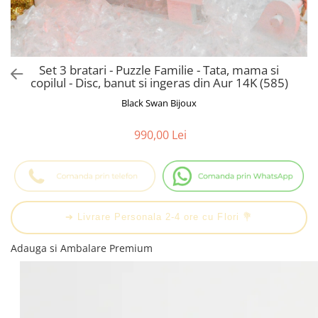
Cadouri Baieti
Cercei din aur
Bijuterii Profesii
Cadouri pentru Absolvire
Bijuterii Pasiuni & Hobby
Cadou Educatoare / Invatatoare /
Profesoare
Bijuterii Tematice Sport
Set 3 bratari - Puzzle Familie - Tata, mama si
Cadouri Cupluri
Bijuterii cu mesaj Motivational
copilul - Disc, banut si ingeras din Aur 14K (585)
Bijuterii personalizate cu poza
Black Swan Bijoux
990,00 Lei
➔ Livrare Personala 2-4 ore cu Flori 💐
Adauga si Ambalare Premium