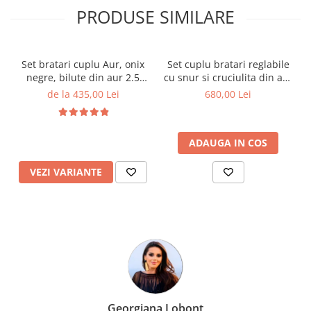
PRODUSE SIMILARE
Set bratari cuplu Aur, onix
Set cuplu bratari reglabile
negre, bilute din aur 2.5
cu snur si cruciulita din aur
mm si cruciulita din aur
14K - Mesaj gravat
de la 435,00 Lei
680,00 Lei
14K
ADAUGA IN COS
VEZI VARIANTE
Georgiana Lobont