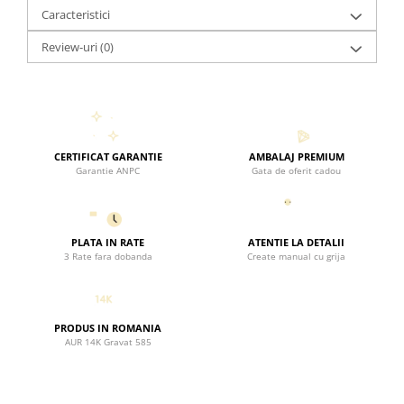
Caracteristici
Review-uri
(0)
CERTIFICAT GARANTIE
AMBALAJ PREMIUM
Garantie ANPC
Gata de oferit cadou
PLATA IN RATE
ATENTIE LA DETALII
3 Rate fara dobanda
Create manual cu grija
PRODUS IN ROMANIA
AUR 14K Gravat 585