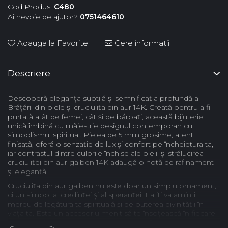
Cod Produs:
C480
Ai nevoie de ajutor?
0751464610
Adauga la Favorite
Cere informatii
Descriere
Descoperă eleganța subtilă și semnificația profundă a
Brățării din piele și cruciulița din aur 14K. Creată pentru a fi
purtată atât de femei, cât și de bărbați, această bijuterie
unică îmbină cu măiestrie designul contemporan cu
simbolismul spiritual. Pielea de 5 mm grosime, atent
finisată, oferă o senzație de lux și confort pe încheietura ta,
iar contrastul dintre culorile închise ale pielii și strălucirea
cruciuliței din aur galben 14K adaugă o notă de rafinament
și eleganță.
Cruciulița din aur galben nu este doar un simplu ornament,
ci un simbol al credinței și al speranței. Ea iti va aminti
mereu de legătura ta spirituală și de puterea divinității în
viața ta. Este un accesoriu menit să te însoțească în fiecare
zi și să-ți ofere sprijinul de care ai nevoie în drumul tău