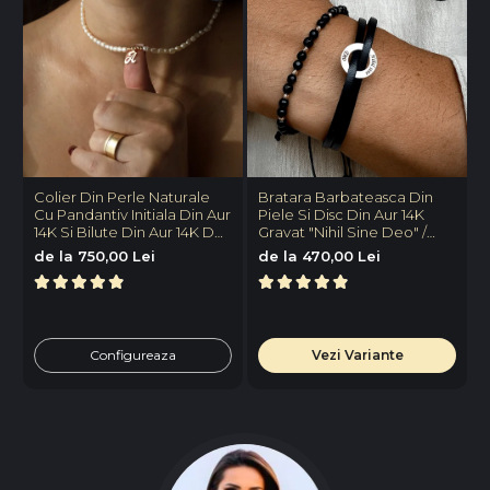
Colier Din Perle Naturale
Bratara Barbateasca Din
C
Cu Pandantiv Initiala Din Aur
Piele Si Disc Din Aur 14K
D
14K Si Bilute Din Aur 14K De
Gravat "Nihil Sine Deo" /
1
2.5mm
"Nimic Fara Dumnezeu"
C
de la 750,00 Lei
de la 470,00 Lei
Reglabila
Configureaza
Vezi Variante