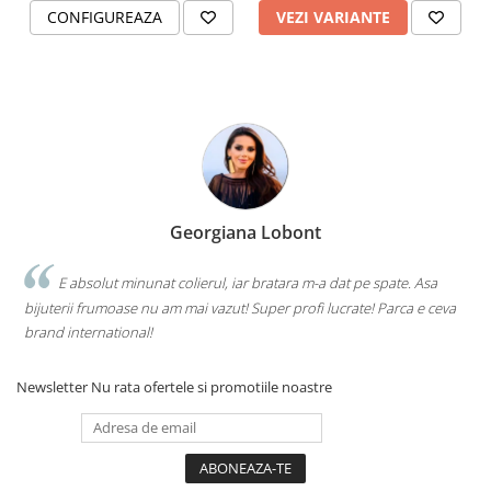
CONFIGUREAZA
VEZI VARIANTE
Georgiana Lobont
E absolut minunat colierul, iar bratara m-a dat pe spate. Asa
bijuterii frumoase nu am mai vazut! Super profi lucrate! Parca e ceva
brand international!
Newsletter
Nu rata ofertele si promotiile noastre