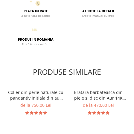
PLATA IN RATE
ATENTIE LA DETALII
3 Rate fara dobanda
Create manual cu grija
PRODUS IN ROMANIA
AUR 14K Gravat 585
PRODUSE SIMILARE
Colier din perle naturale cu
Bratara barbateasca din
pandantiv initiala din aur
piele si disc din Aur 14K
14K si bilute din aur 14K de
gravat "Nihil sine Deo" /
de la 750,00 Lei
de la 470,00 Lei
2.5mm
"Nimic fara Dumnezeu"
Reglabila