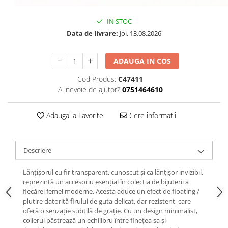
IN STOC
Data de livrare:
Joi, 13.08.2026
ADAUGA IN COS
Cod Produs:
C47411
Ai nevoie de ajutor?
0751464610
Adauga la Favorite
Cere informatii
Descriere
Lănțișorul cu fir transparent, cunoscut și ca lănțișor invizibil,
reprezintă un accesoriu esențial în colecția de bijuterii a
fiecărei femei moderne. Acesta aduce un efect de floating /
plutire datorită firului de guta delicat, dar rezistent, care
oferă o senzație subtilă de grație. Cu un design minimalist,
colierul păstrează un echilibru între finețea sa și