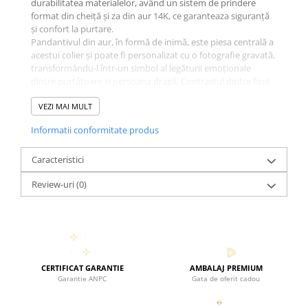
durabilitatea materialelor, având un sistem de prindere
format din cheiță și za din aur 14K, ce garanteaza siguranță
și confort la purtare.
Pandantivul din aur, în formă de inimă, este piesa centrală a
acestui colier și poate fi personalizat cu o fotografie gravată,
transformându-l într-un simbol al legăturii emoționale
dintre purtătoare și persoana dragă. Contrastul dintre firul
invizibil, perla naturală și biluța striată din aur de 14K adaugă
un plus de rafinament și unicitate bijuteriei, făcând-o ideală
VEZI MAI MULT
pentru momente speciale sau purtarea zilnică.
Informatii conformitate produs
Fiecare lănțișor Black Swan Bijoux este livrat într-un ambalaj
premium, gata să fie oferit cadou. Experiența de unboxing
este la fel de specială precum bijuteria însăși, aducând un
Caracteristici
strop de emoție și bucurie celui care o primește. Acest
Review-uri
(0)
lănțișor cu fir transparent este o alegere personală și
emoționantă, perfect pentru a păstra mereu aproape o
amintire prețioasă.
CERTIFICAT GARANTIE
AMBALAJ PREMIUM
Garantie ANPC
Gata de oferit cadou