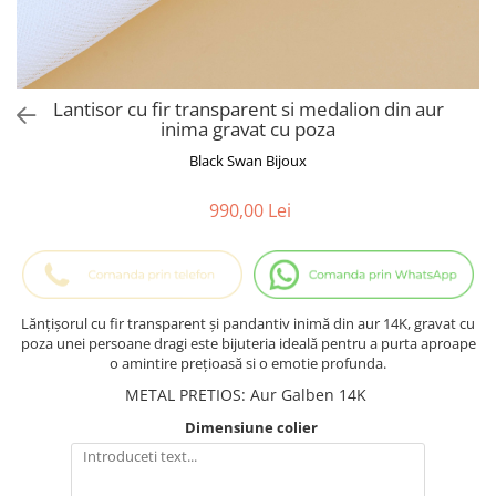
Cadouri Baieti
Cercei din aur
Bijuterii Profesii
Cadouri pentru Absolvire
Bijuterii Pasiuni & Hobby
Cadou Educatoare / Invatatoare /
Profesoare
Bijuterii Tematice Sport
Lantisor cu fir transparent si medalion din aur
Cadouri Cupluri
Bijuterii cu mesaj Motivational
inima gravat cu poza
Bijuterii personalizate cu poza
Black Swan Bijoux
990,00 Lei
Lănțișorul cu fir transparent și pandantiv inimă din aur 14K, gravat cu
poza unei persoane dragi este bijuteria ideală pentru a purta aproape
o amintire prețioasă si o emotie profunda.
METAL PRETIOS
:
Aur Galben 14K
Dimensiune colier