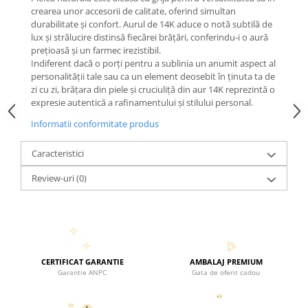
crearea unor accesorii de calitate, oferind simultan
durabilitate și confort. Aurul de 14K aduce o notă subtilă de
lux și strălucire distinsă fiecărei brățări, conferindu-i o aură
prețioasă și un farmec irezistibil.
Indiferent dacă o porți pentru a sublinia un anumit aspect al
personalității tale sau ca un element deosebit în ținuta ta de
zi cu zi, brățara din piele și cruciuliță din aur 14K reprezintă o
expresie autentică a rafinamentului și stilului personal.
Informatii conformitate produs
Caracteristici
Review-uri
(0)
CERTIFICAT GARANTIE
AMBALAJ PREMIUM
Garantie ANPC
Gata de oferit cadou