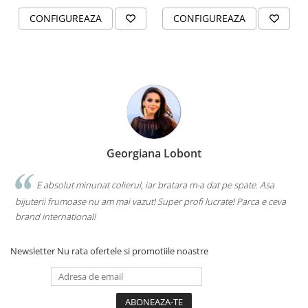
CONFIGUREAZA
CONFIGUREAZA
Georgiana Lobont
E absolut minunat colierul, iar bratara m-a dat pe spate. Asa
bijuterii frumoase nu am mai vazut! Super profi lucrate! Parca e ceva
brand international!
Newsletter
Nu rata ofertele si promotiile noastre