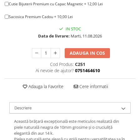
Cutie Bijuterii Premium cu Capac Magnetic + 12,00 Lei
Sacosica Premium Cadou + 10,00 Lei
IN STOC
Data de livrare:
Marti, 11.08.2026
ADAUGA IN COS
Cod Produs:
C251
Ai nevoie de ajutor?
0751464610
Adauga la Favorite
Cere informatii
Descriere
Această brățară excepțională este meticulos realizată din
piele naturală neagra de 10mm grosime și o cruciuliță
elegantă din aur 14 k.
Pielea naturală este aleasă cu grijă pentru versatilitatea sa în