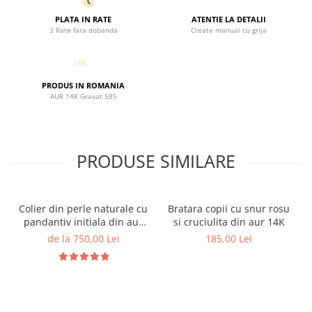
PLATA IN RATE
ATENTIE LA DETALII
3 Rate fara dobanda
Create manual cu grija
PRODUS IN ROMANIA
AUR 14K Gravat 585
PRODUSE SIMILARE
Colier din perle naturale cu
Bratara copii cu snur rosu
pandantiv initiala din aur
si cruciulita din aur 14K
14K si bilute din aur 14K de
de la 750,00 Lei
185,00 Lei
2.5mm