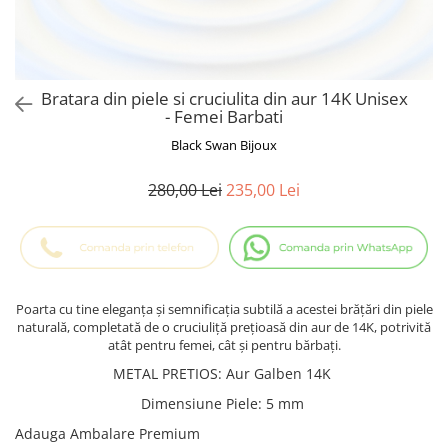
Cadouri Baieti
Cercei din aur
Bijuterii Profesii
Cadouri pentru Absolvire
Bijuterii Pasiuni & Hobby
Cadou Educatoare / Invatatoare /
Profesoare
Bijuterii Tematice Sport
Bratara din piele si cruciulita din aur 14K Unisex
Cadouri Cupluri
Bijuterii cu mesaj Motivational
- Femei Barbati
Bijuterii personalizate cu poza
Black Swan Bijoux
280,00 Lei
235,00 Lei
Poarta cu tine eleganța și semnificația subtilă a acestei brățări din piele
naturală, completată de o cruciuliță prețioasă din aur de 14K, potrivită
atât pentru femei, cât și pentru bărbați.
METAL PRETIOS
:
Aur Galben 14K
Dimensiune Piele
:
5 mm
Adauga Ambalare Premium