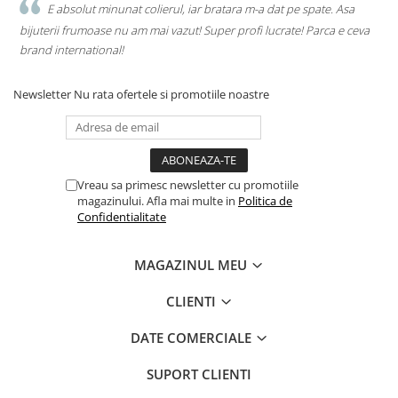
E absolut minunat colierul, iar bratara m-a dat pe spate. Asa
bijuterii frumoase nu am mai vazut! Super profi lucrate! Parca e ceva
brand international!
Newsletter
Nu rata ofertele si promotiile noastre
Vreau sa primesc newsletter cu promotiile
magazinului. Afla mai multe in
Politica de
Confidentialitate
MAGAZINUL MEU
CLIENTI
DATE COMERCIALE
SUPORT CLIENTI