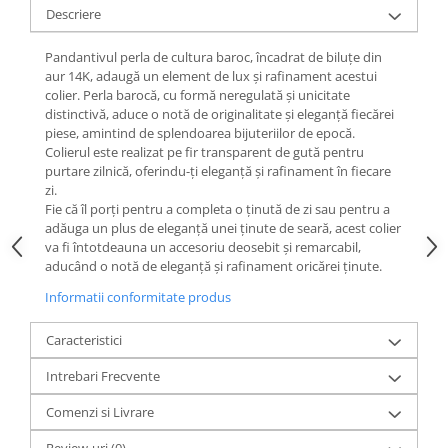
Descriere
Pandantivul perla de cultura baroc, încadrat de biluțe din
aur 14K, adaugă un element de lux și rafinament acestui
colier. Perla barocă, cu formă neregulată și unicitate
distinctivă, aduce o notă de originalitate și eleganță fiecărei
piese, amintind de splendoarea bijuteriilor de epocă.
Colierul este realizat pe fir transparent de gută pentru
purtare zilnică, oferindu-ți eleganță și rafinament în fiecare
zi.
Fie că îl porți pentru a completa o ținută de zi sau pentru a
adăuga un plus de eleganță unei ținute de seară, acest colier
va fi întotdeauna un accesoriu deosebit și remarcabil,
aducând o notă de eleganță și rafinament oricărei ținute.
Informatii conformitate produs
Caracteristici
Intrebari Frecvente
Comenzi si Livrare