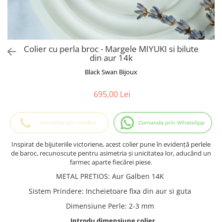
Cadouri Baieti
Cercei din aur
Bijuterii Profesii
Cadouri pentru Absolvire
Bijuterii Pasiuni & Hobby
Cadou Educatoare / Invatatoare /
Profesoare
Bijuterii Tematice Sport
Colier cu perla broc - Margele MIYUKI si bilute
Cadouri Cupluri
Bijuterii cu mesaj Motivational
din aur 14k
Bijuterii personalizate cu poza
Black Swan Bijoux
695,00 Lei
Inspirat de bijuteriile victoriene, acest colier pune în evidență perlele
de baroc, recunoscute pentru asimetria și unicitatea lor, aducând un
farmec aparte fiecărei piese.
METAL PRETIOS
:
Aur Galben 14K
Sistem Prindere
:
Incheietoare fixa din aur si guta
Dimensiune Perle
:
2-3 mm
Introdu dimensiune colier