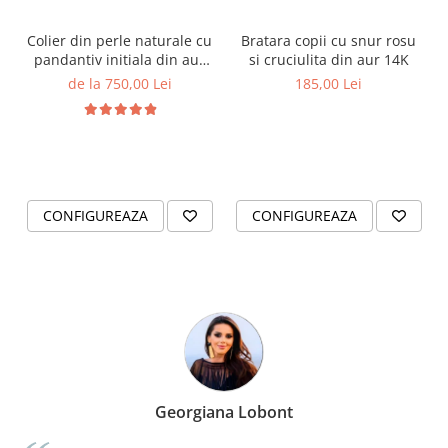
Colier din perle naturale cu
Bratara copii cu snur rosu
pandantiv initiala din aur
si cruciulita din aur 14K
14K si bilute din aur 14K de
de la 750,00 Lei
185,00 Lei
2.5mm
CONFIGUREAZA
CONFIGUREAZA
Georgiana Lobont