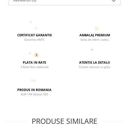
Review-uri
(0)
CERTIFICAT GARANTIE
AMBALAJ PREMIUM
Garantie ANPC
Gata de oferit cadou
PLATA IN RATE
ATENTIE LA DETALII
3 Rate fara dobanda
Create manual cu grija
PRODUS IN ROMANIA
AUR 14K Gravat 585
PRODUSE SIMILARE