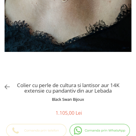
Cadouri Baieti
Cercei din aur
Bijuterii Profesii
Cadouri pentru Absolvire
Bijuterii Pasiuni & Hobby
Cadou Educatoare / Invatatoare /
Profesoare
Bijuterii Tematice Sport
Cadouri Cupluri
Bijuterii cu mesaj Motivational
Bijuterii personalizate cu poza
Colier cu perle de cultura si lantisor aur 14K
extensie cu pandantiv din aur Lebada
Black Swan Bijoux
1.105,00 Lei