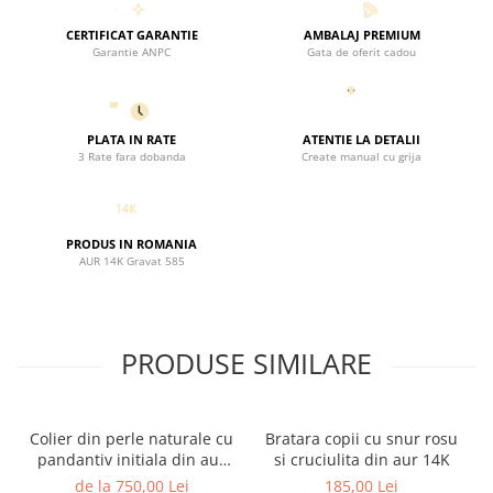
legaturile speciale dintre suflete.
CERTIFICAT GARANTIE
AMBALAJ PREMIUM
Garantie ANPC
Gata de oferit cadou
PLATA IN RATE
ATENTIE LA DETALII
3 Rate fara dobanda
Create manual cu grija
PRODUS IN ROMANIA
AUR 14K Gravat 585
PRODUSE SIMILARE
Colier din perle naturale cu
Bratara copii cu snur rosu
pandantiv initiala din aur
si cruciulita din aur 14K
14K si bilute din aur 14K de
de la 750,00 Lei
185,00 Lei