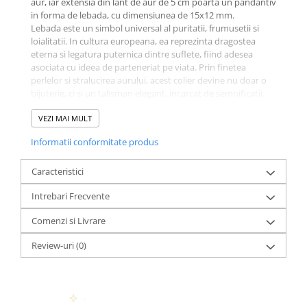
aur, iar extensia din lant de aur de 5 cm poarta un pandantiv
in forma de lebada, cu dimensiunea de 15x12 mm.
Lebada este un simbol universal al puritatii, frumusetii si
loialitatii. In cultura europeana, ea reprezinta dragostea
eterna si legatura puternica dintre suflete, fiind adesea
asociata cu ideea de parteneriat pe viata. Prin finetea
perlelor si stralucirea aurului, acest colier devine nu doar o
bijuterie, ci si un talisman elegant, incarcat de semnificatii.
Specificatii tehnice:
VEZI MAI MULT
Aur galben 14K
Perle de cultura, dimensiuni 3x5 mm
Informatii conformitate produs
Bilute aur 14K
Sistem de prindere fix: cheita si za din aur
Caracteristici
Lantisor extensie: 5 cm, din aur 14K
Pandantiv lebada: 15 x 12 mm
Intrebari Frecvente
Fiecare colier este insotit de
certificat de garantie si
autenticitate
, confirmand calitatea materialelor pretioase
Comenzi si Livrare
folosite.
Bijuteria este livrata intr-un
ambalaj premium, elegant si
Review-uri
(0)
pregatit pentru a fi oferit cadou
, astfel incat experienta
de daruire sa fie completa si memorabila.
Un cadou ideal pentru o persoana draga sau pentru tine
insati, acest colier cu perle si pandantiv lebada este alegerea
perfecta pentru a celebra feminitatea, rafinamentul si