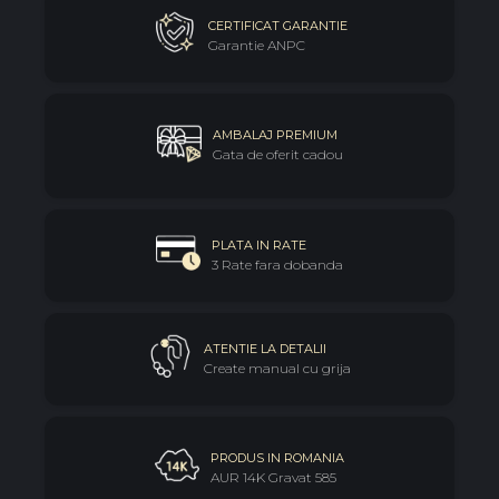
deschiderea pachetului.
CERTIFICAT GARANTIE
Garantie ANPC
AMBALAJ PREMIUM
Gata de oferit cadou
PLATA IN RATE
3 Rate fara dobanda
ATENTIE LA DETALII
Create manual cu grija
PRODUS IN ROMANIA
AUR 14K Gravat 585