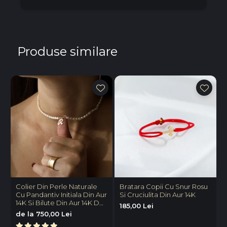
Produse similare
Colier Din Perle Naturale
Bratara Copii Cu Snur Rosu
B
Cu Pandantiv Initiala Din Aur
Si Cruciulita Din Aur 14K
P
14K Si Bilute Din Aur 14K De
V
185,00 Lei
2.5mm
P
de la 750,00 Lei
8