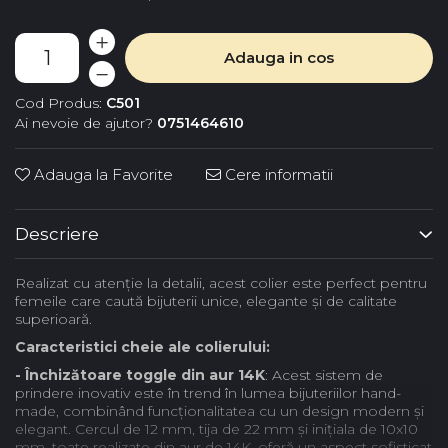
Adauga in cos
Cod Produs:
C501
Ai nevoie de ajutor?
0751464610
Adauga la Favorite
Cere informatii
Descriere
Realizat cu atenție la detalii, acest colier este perfect pentru
femeile care caută bijuterii unice, elegante și de calitate
superioară.
Caracteristici cheie ale colierului:
- Închizătoare toggle din aur 14K
: Acest sistem de
prindere inovativ este în trend în lumea bijuteriilor hand-
made, combinând funcționalitatea cu un design modern și
elegant. Cercul de 12 mm, tija de 22 mm și inițiala de 10x10
mm, toate realizate din aur de 14K, oferă un aspect sofisticat